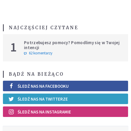
NAJCZĘŚCIEJ CZYTANE
1
Potrzebujesz pomocy? Pomodlimy się w Twojej
intencji
62 komentarzy
BĄDŹ NA BIEŻĄCO
ŚLEDŹ NAS NA FACEBOOKU
ŚLEDŹ NAS NA TWITTERZE
ŚLEDŹ NAS NA INSTAGRAMIE