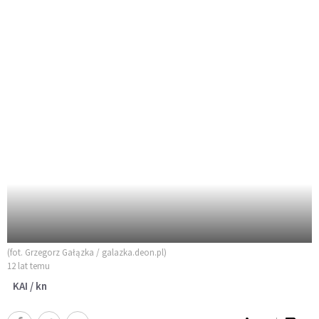
(fot. Grzegorz Gałązka / galazka.deon.pl)
12 lat temu
KAI / kn