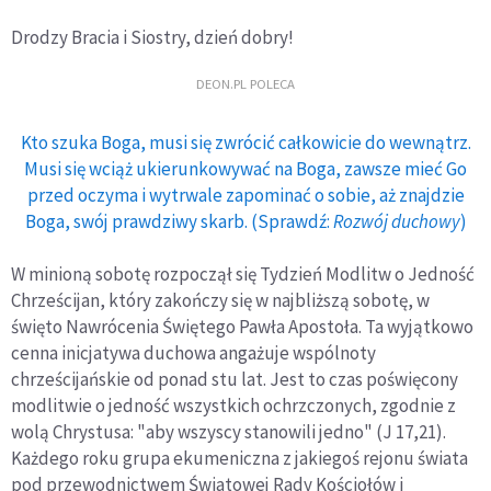
Drodzy Bracia i Siostry, dzień dobry!
DEON.PL POLECA
Kto szuka Boga, musi się zwrócić całkowicie do wewnątrz.
Musi się wciąż ukierunkowywać na Boga, zawsze mieć Go
przed oczyma i wytrwale zapominać o sobie, aż znajdzie
Boga, swój prawdziwy skarb. (Sprawdź:
Rozwój duchowy
)
W minioną sobotę rozpoczął się Tydzień Modlitw o Jedność
Chrześcijan, który zakończy się w najbliższą sobotę, w
święto Nawrócenia Świętego Pawła Apostoła. Ta wyjątkowo
cenna inicjatywa duchowa angażuje wspólnoty
chrześcijańskie od ponad stu lat. Jest to czas poświęcony
modlitwie o jedność wszystkich ochrzczonych, zgodnie z
wolą Chrystusa: "aby wszyscy stanowili jedno" (J 17,21).
Każdego roku grupa ekumeniczna z jakiegoś rejonu świata
pod przewodnictwem Światowej Rady Kościołów i