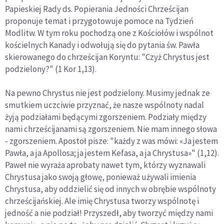
Papieskiej Rady ds. Popierania Jedności Chrześcijan
proponuje temat i przygotowuje pomoce na Tydzień
Modlitw. W tym roku pochodzą one z Kościołów i wspólnot
kościelnych Kanady i odwołują się do pytania św. Pawła
skierowanego do chrześcijan Koryntu: "Czyż Chrystus jest
podzielony?" (1 Kor 1,13).
Na pewno Chrystus nie jest podzielony. Musimy jednak ze
smutkiem uczciwie przyznać, że nasze wspólnoty nadal
żyją podziałami będącymi zgorszeniem. Podziały między
nami chrześcijanami są zgorszeniem. Nie mam innego słowa
- zgorszeniem. Apostoł pisze: "każdy z was mówi: «Ja jestem
Pawła, a ja Apollosa; ja jestem Kefasa, a ja Chrystusa»" (1,12).
Paweł nie wyraża aprobaty nawet tym, którzy wyznawali
Chrystusa jako swoją głowę, ponieważ używali imienia
Chrystusa, aby oddzielić się od innych w obrębie wspólnoty
chrześcijańskiej. Ale imię Chrystusa tworzy wspólnotę i
jedność a nie podział! Przyszedł, aby tworzyć między nami