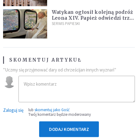
Watykan ogłosił kolejną podróż
Leona XIV. Papież odwiedzi trzy
kraje Ameryki Południowej
SERWIS PAPIESKI
SKOMENTUJ ARTYKUŁ
"Uczmy się przyjmować dary od chrześcijan innych wyznań"
Zaloguj się
lub
skomentuj jako Gość
Twój komentarz będzie moderowany
DODAJ KOMENTARZ