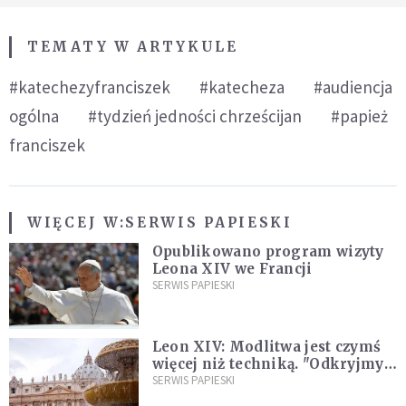
TEMATY W ARTYKULE
#katechezyfranciszek
#katecheza
#audiencja
ogólna
#tydzień jedności chrześcijan
#papież
franciszek
WIĘCEJ W:
SERWIS PAPIESKI
Opublikowano program wizyty
Leona XIV we Francji
SERWIS PAPIESKI
Leon XIV: Modlitwa jest czymś
więcej niż techniką. "Odkryjmy
ją na nowo"
SERWIS PAPIESKI