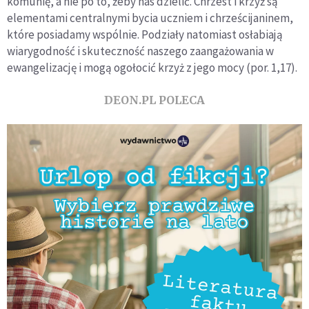
komunię, a nie po to, żeby nas dzielić. Chrzest i krzyż są
elementami centralnymi bycia uczniem i chrześcijaninem,
które posiadamy wspólnie. Podziały natomiast osłabiają
wiarygodność i skuteczność naszego zaangażowania w
ewangelizację i mogą ogołocić krzyż z jego mocy (por. 1,17).
DEON.PL POLECA