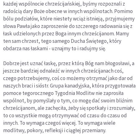
każdej wspólnocie chrześcijańskiej, byśmy rozpoznali z
radością dary Boże obecne w innych wspólnotach. Pomimo
bólu podziałów, które niestety wciąż istnieją, przyjmujemy
słowa Pawła jako zaproszenie do szczerego radowania się z
łask udzielonych przez Boga innym chrześcijanom. Mamy
ten sam chrzest, tego samego Ducha Świętego, który
obdarza nas łaskami - uznajmy to i radujmy się.
Dobrze jest uznać łaskę, przez którą Bóg nam błogosławi, a
jeszcze bardziej odnaleźć w innych chrześcijanach coś,
czego potrzebujemy, coś co możemy otrzymać jako dar od
naszych braci i sióstr. Grupa kanadyjska, która przygotowała
pomoce tegorocznego Tygodnia Modlitw nie zaprosiła
wspólnot, by pomyślały o tym, co mogę dać swoim bliźnim
chrześcijanom, ale zachęciła, żeby się spotkały i zrozumiały,
to co wszystkie mogą otrzymywać od czasu do czasu od
innych. To wymaga czegoś więcej. To wymaga wiele
modlitwy, pokory, refleksji i ciągłej przemiany.