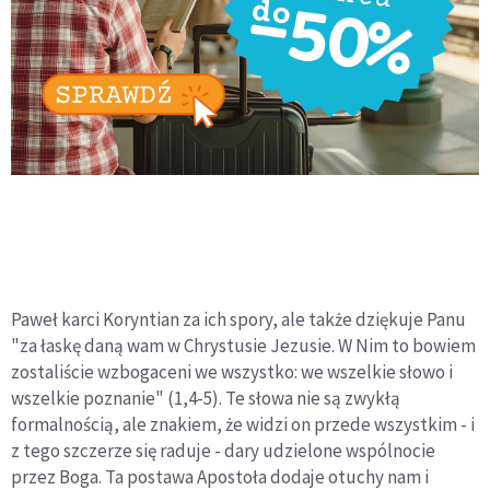
Paweł karci Koryntian za ich spory, ale także dziękuje Panu
"za łaskę daną wam w Chrystusie Jezusie. W Nim to bowiem
zostaliście wzbogaceni we wszystko: we wszelkie słowo i
wszelkie poznanie" (1,4-5). Te słowa nie są zwykłą
formalnością, ale znakiem, że widzi on przede wszystkim - i
z tego szczerze się raduje - dary udzielone wspólnocie
przez Boga. Ta postawa Apostoła dodaje otuchy nam i