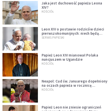
Jaka jest duchowość papieża Leona
XIV?
KOŚCIÓŁ
Leon XIV o postawie rodziców dzieci
pierwszokomunijnych: niech będą
przykładem
SERWIS PAPIESKI
Papież Leon XIV mianował Polaka
nuncjuszem w Ugandzie
KOŚCIÓŁ
Neapol: Cud św. Januarego dopełniony
na oczach papieża w rocznicę
pontyfikatu!
KOŚCIÓŁ
Papież Leon nie zniesie ograniczeń