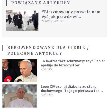
POWIĄZANE ARTYKUŁY
"Bierzmowanie pozwala nam
żyć jak prawdziwi
chrześcijanie"
SERWIS PAPIESKI
REKOMENDOWANE DLA CIEBIE /
POLECANE ARTYKUŁY
To będzie "akt schizmatyczny". Papież
apeluje do lefebrystów
KOŚCIÓŁ
Leon XIV usunął diakona ze stanu
duchownego. To jego pierwsza tak
bezprecedensowa decyzja
KOŚCIÓŁ