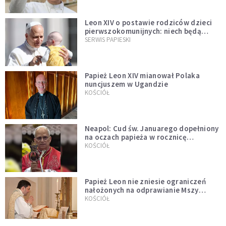
Leon XIV o postawie rodziców dzieci
pierwszokomunijnych: niech będą
przykładem
SERWIS PAPIESKI
Papież Leon XIV mianował Polaka
nuncjuszem w Ugandzie
KOŚCIÓŁ
Neapol: Cud św. Januarego dopełniony
na oczach papieża w rocznicę
pontyfikatu!
KOŚCIÓŁ
Papież Leon nie zniesie ograniczeń
nałożonych na odprawianie Mszy
trydenckiej. „Traditionis custodes”
KOŚCIÓŁ
zostaje w mocy