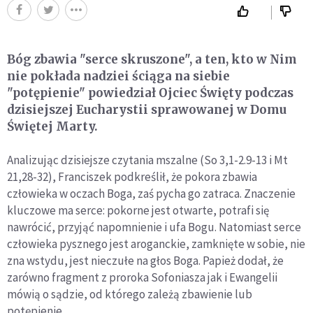
Bóg zbawia "serce skruszone", a ten, kto w Nim
nie pokłada nadziei ściąga na siebie
"potępienie" powiedział Ojciec Święty podczas
dzisiejszej Eucharystii sprawowanej w Domu
Świętej Marty.
Analizując dzisiejsze czytania mszalne (So 3,1-2.9-13 i Mt
21,28-32), Franciszek podkreślił, że pokora zbawia
człowieka w oczach Boga, zaś pycha go zatraca. Znaczenie
kluczowe ma serce: pokorne jest otwarte, potrafi się
nawrócić, przyjąć napomnienie i ufa Bogu. Natomiast serce
człowieka pysznego jest aroganckie, zamknięte w sobie, nie
zna wstydu, jest nieczułe na głos Boga. Papież dodał, że
zarówno fragment z proroka Sofoniasza jak i Ewangelii
mówią o sądzie, od którego zależą zbawienie lub
potępienie.