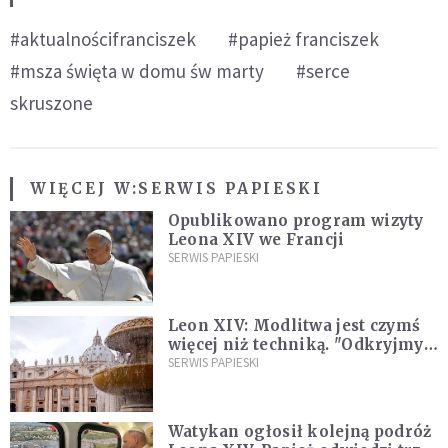
#aktualnościfranciszek
#papież franciszek
#msza święta w domu św marty
#serce
skruszone
WIĘCEJ W:
SERWIS PAPIESKI
Opublikowano program wizyty
Leona XIV we Francji
SERWIS PAPIESKI
Leon XIV: Modlitwa jest czymś
więcej niż techniką. "Odkryjmy
ją na nowo"
SERWIS PAPIESKI
Watykan ogłosił kolejną podróż