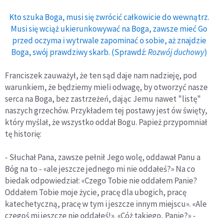
Kto szuka Boga, musi się zwrócić całkowicie do wewnątrz.
Musi się wciąż ukierunkowywać na Boga, zawsze mieć Go
przed oczyma i wytrwale zapominać o sobie, aż znajdzie
Boga, swój prawdziwy skarb. (Sprawdź:
Rozwój duchowy
)
Franciszek zauważył, że ten sąd daje nam nadzieję, pod
warunkiem, że będziemy mieli odwagę, by otworzyć nasze
serca na Boga, bez zastrzeżeń, dając Jemu nawet "listę"
naszych grzechów. Przykładem tej postawy jest ów święty,
który myślał, że wszystko oddał Bogu. Papież przypomniał
tę historię:
- Słuchał Pana, zawsze pełnił Jego wolę, oddawał Panu a
Bóg na to - «ale jeszcze jednego mi nie oddałeś?» Na co
biedak odpowiedział: «Czego Tobie nie oddałem Panie?
Oddałem Tobie moje życie, pracę dla ubogich, pracę
katechetyczną, pracę w tym i jeszcze innym miejscu». «Ale
czegoś mi jeszcze nie oddałeś!». «Cóż takiego, Panie?» -