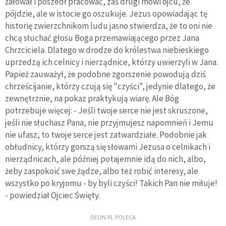
żałował i poszedł pracować, zaś drugi mówi ojcu, że
pójdzie, ale w istocie go oszukuje. Jezus opowiadając tę
historię zwierzchnikom ludu jasno stwierdza, że to oni nie
chcą słuchać głosu Boga przemawiającego przez Jana
Chrzciciela. Dlatego w drodze do królestwa niebieskiego
uprzedzą ich celnicy i nierządnice, którzy uwierzyli w Jana.
Papież zauważył, że podobne zgorszenie powodują dziś
chrześcijanie, którzy czują się "czyści", jedynie dlatego, że
zewnętrznie, na pokaz praktykują wiarę. Ale Bóg
potrzebuje więcej: - Jeśli twoje serce nie jest skruszone,
jeśli nie słuchasz Pana, nie przyjmujesz napomnień i Jemu
nie ufasz, to twoje serce jest zatwardziałe. Podobnie jak
obłudnicy, którzy gorszą się słowami Jezusa o celnikach i
nierządnicach, ale później potajemnie idą do nich, albo,
żeby zaspokoić swe żądze, albo też robić interesy, ale
wszystko po kryjomu - by byli czyści! Takich Pan nie miłuje!
- powiedział Ojciec Święty.
DEON.PL POLECA