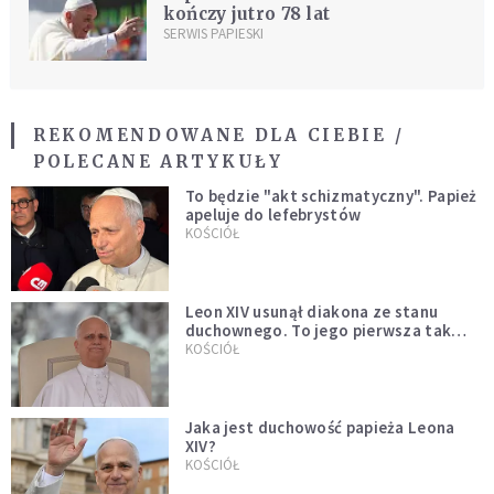
kończy jutro 78 lat
SERWIS PAPIESKI
REKOMENDOWANE DLA CIEBIE /
POLECANE ARTYKUŁY
To będzie "akt schizmatyczny". Papież
apeluje do lefebrystów
KOŚCIÓŁ
Leon XIV usunął diakona ze stanu
duchownego. To jego pierwsza tak
bezprecedensowa decyzja
KOŚCIÓŁ
Jaka jest duchowość papieża Leona
XIV?
KOŚCIÓŁ