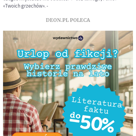
«Twoich grzechów». -
DEON.PL POLECA