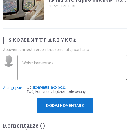
Leona XIV. Papież odwiedzi trzy
kraje Ameryki Południowej
SERWIS PAPIESKI
SKOMENTUJ ARTYKUŁ
Zbawieniem jest serce skruszone, ufające Panu
Zaloguj się
lub
skomentuj jako Gość
Twój komentarz będzie moderowany
DODAJ KOMENTARZ
Komentarze (
)