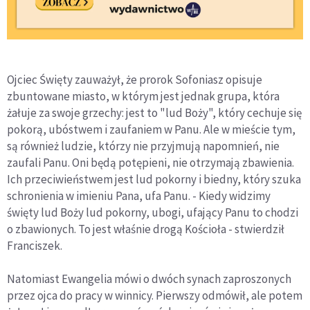
Ojciec Święty zauważył, że prorok Sofoniasz opisuje
zbuntowane miasto, w którym jest jednak grupa, która
żałuje za swoje grzechy: jest to "lud Boży", który cechuje się
pokorą, ubóstwem i zaufaniem w Panu. Ale w mieście tym,
są również ludzie, którzy nie przyjmują napomnień, nie
zaufali Panu. Oni będą potępieni, nie otrzymają zbawienia.
Ich przeciwieństwem jest lud pokorny i biedny, który szuka
schronienia w imieniu Pana, ufa Panu. - Kiedy widzimy
święty lud Boży lud pokorny, ubogi, ufający Panu to chodzi
o zbawionych. To jest właśnie drogą Kościoła - stwierdził
Franciszek.
Natomiast Ewangelia mówi o dwóch synach zaproszonych
przez ojca do pracy w winnicy. Pierwszy odmówił, ale potem