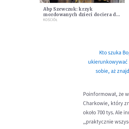
Abp Szewczuk: krzyk
mordowanych dzieci dociera do
niebios
KOŚCIÓŁ
Kto szuka Bo
ukierunkowywać n
sobie, aż znaj
Poinformował, że 
Charkowie, który zn
około 700 tys. Ale i
„praktycznie wszyscy