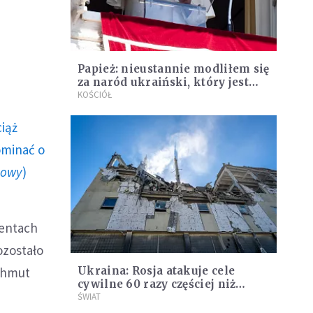
Papież: nieustannie modliłem się
za naród ukraiński, który jest
atakowany i dręczony
KOŚCIÓŁ
ciąż
ominać o
howy
)
centach
ozostało
achmut
Ukraina: Rosja atakuje cele
cywilne 60 razy częściej niż
wojskowe
ŚWIAT