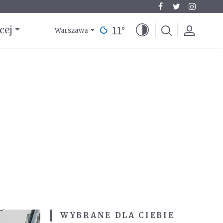
11
°
cej
Warszawa
WYBRANE DLA CIEBIE