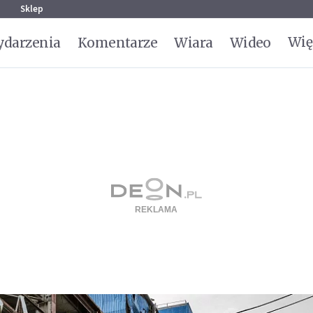
g
Sklep
Wię
darzenia
Komentarze
Wiara
Wideo