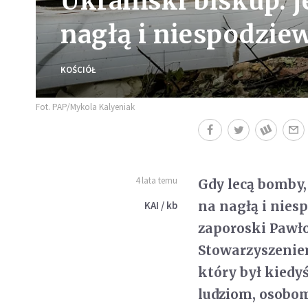
Ukraiński biskup: 
nagłą i niespodzie
KOŚCIÓŁ
Fot. PAP/Mykola Kalyeniak
4 lata temu
Gdy lecą bomby,
na nagłą i nie
KAI / kb
zaporoski Pawł
Stowarzyszeniem
który był kiedy
ludziom, osobom