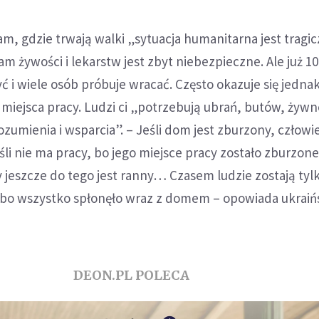
am, gdzie trwają walki „sytuacja humanitarna jest tragic
am żywości i lekarstw jest zbyt niebezpieczne. Ale już 1
yć i wiele osób próbuje wracać. Często okazuje się jednak
 miejsca pracy. Ludzi ci „potrzebują ubrań, butów, żywn
rozumienia i wsparcia”. – Jeśli dom jest zburzony, człowi
śli nie ma pracy, bo jego miejsce pracy zostało zburzone
y jeszcze do tego jest ranny… Czasem ludzie zostają tyl
, bo wszystko spłonęło wraz z domem – opowiada ukraiń
DEON.PL POLECA