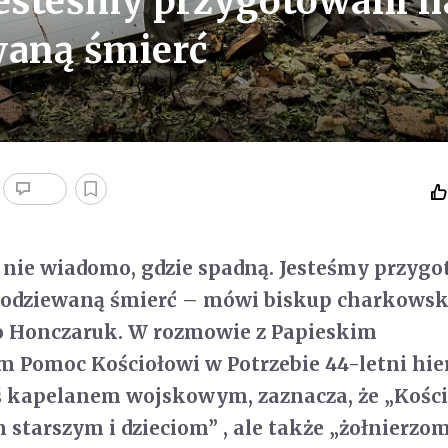
jesteśmy przygotowani n
waną śmierć
 nie wiadomo, gdzie spadną. Jesteśmy przyg
spodziewaną śmierć – mówi biskup charkows
o Honczaruk. W rozmowie z Papieskim
 Pomoc Kościołowi w Potrzebie 44-letni hie
ś kapelanem wojskowym, zaznacza, że „Kości
 starszym i dzieciom” , ale także „żołnierzom