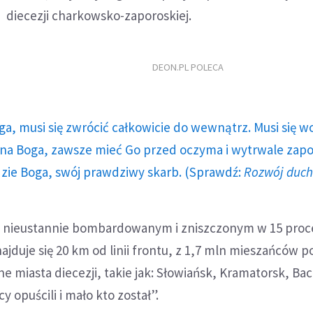
diecezji charkowsko-zaporoskiej.
DEON.PL POLECA
ga, musi się zwrócić całkowicie do wewnątrz. Musi się w
a Boga, zawsze mieć Go przed oczyma i wytrwale zap
dzie Boga, swój prawdziwy skarb. (Sprawdź:
Rozwój duc
w nieustannie bombardowanym i zniszczonym w 15 pro
ajduje się 20 km od linii frontu, z 1,7 mln mieszańców p
nne miasta diecezji, takie jak: Słowiańsk, Kramatorsk, B
 opuścili i mało kto został”.