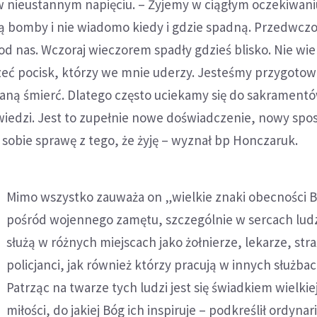
w nieustannym napięciu. – Żyjemy w ciągłym oczekiwani
ą bomby i nie wiadomo kiedy i gdzie spadną. Przedwczo
d nas. Wczoraj wieczorem spadły gdzieś blisko. Nie wi
zeć pocisk, którzy we mnie uderzy. Jesteśmy przygotow
waną śmierć. Dlatego często uciekamy się do sakrament
iedzi. Jest to zupełnie nowe doświadczenie, nowy spos
ę sobie sprawę z tego, że żyję – wyznał bp Honczaruk.
Mimo wszystko zauważa on „wielkie znaki obecności 
pośród wojennego zamętu, szczególnie w sercach ludz
służą w różnych miejscach jako żołnierze, lekarze, stra
policjanci, jak również którzy pracują w innych służbac
Patrząc na twarze tych ludzi jest się świadkiem wielki
miłości, do jakiej Bóg ich inspiruje – podkreślił ordynar