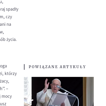
u,
raj spadły
em, czy
ani na
ów,
ób życia.
Boga
POWIĄZANE ARTYKUŁY
i, którzy
żacy,
h”. –
ej mocy
iusz