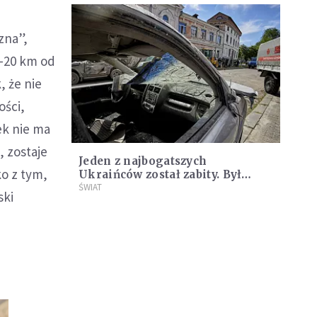
zna”,
0-20 km od
, że nie
ości,
ek nie ma
, zostaje
Jeden z najbogatszych
ko z tym,
Ukraińców został zabity. Był
potentatem w handlu zbożem
ŚWIAT
ski