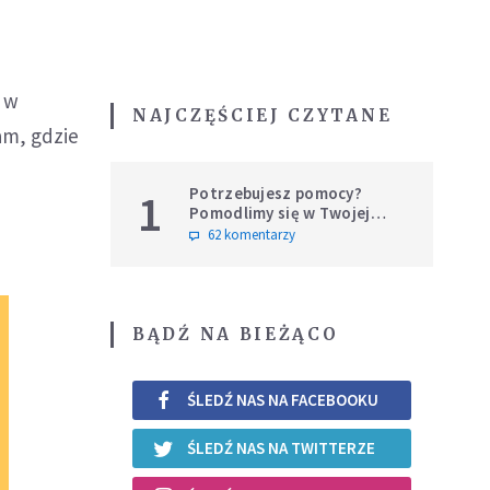
ą w
NAJCZĘŚCIEJ CZYTANE
tam, gdzie
Potrzebujesz pomocy?
1
Pomodlimy się w Twojej
intencji
62 komentarzy
BĄDŹ NA BIEŻĄCO
ŚLEDŹ NAS NA FACEBOOKU
ŚLEDŹ NAS NA TWITTERZE