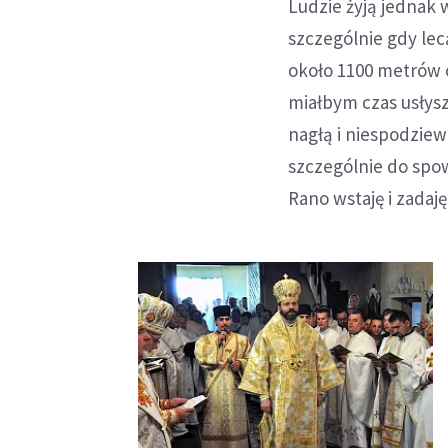
Ludzie żyją jednak 
szczególnie gdy lec
około 1100 metrów o
miałbym czas usłys
nagłą i niespodzie
szczególnie do spow
Rano wstaję i zadaj