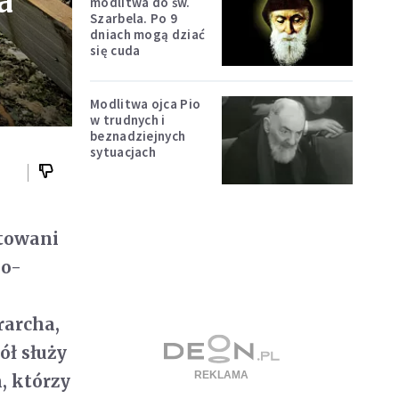
a
modlitwa do św.
Szarbela. Po 9
dniach mogą dziać
się cuda
Modlitwa ojca Pio
w trudnych i
beznadziejnych
sytuacjach
otowani
ko-
rarcha,
ół służy
, którzy