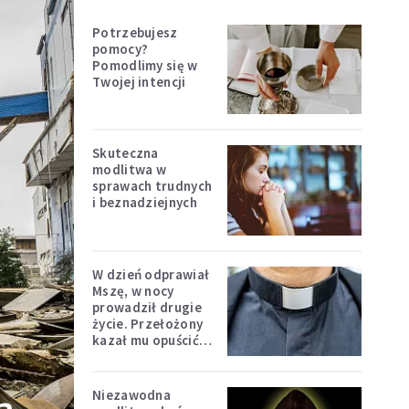
Potrzebujesz
pomocy?
Pomodlimy się w
Twojej intencji
Skuteczna
modlitwa w
sprawach trudnych
i beznadziejnych
W dzień odprawiał
Mszę, w nocy
prowadził drugie
życie. Przełożony
kazał mu opuścić
zakon
Niezawodna