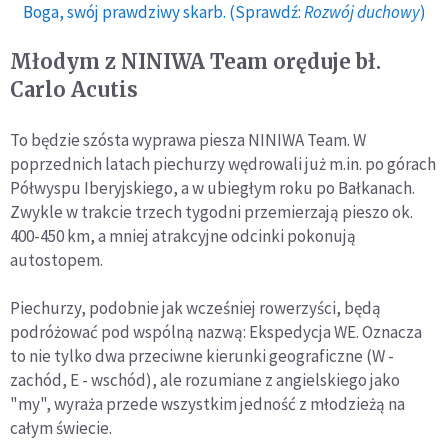
Boga, swój prawdziwy skarb. (Sprawdź:
Rozwój duchowy
)
Młodym z NINIWA Team oręduje bł.
Carlo Acutis
To będzie szósta wyprawa piesza NINIWA Team. W
poprzednich latach piechurzy wędrowali już m.in. po górach
Półwyspu Iberyjskiego, a w ubiegłym roku po Bałkanach.
Zwykle w trakcie trzech tygodni przemierzają pieszo ok.
400-450 km, a mniej atrakcyjne odcinki pokonują
autostopem.
Piechurzy, podobnie jak wcześniej rowerzyści, będą
podróżować pod wspólną nazwą: Ekspedycja WE. Oznacza
to nie tylko dwa przeciwne kierunki geograficzne (W -
zachód, E - wschód), ale rozumiane z angielskiego jako
"my", wyraża przede wszystkim jedność z młodzieżą na
całym świecie.