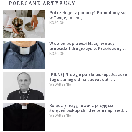
POLECANE ARTYKUŁY
Potrzebujesz pomocy? Pomodlimy się
w Twojej intencji
KOŚCIÓŁ
W dzień odprawiał Mszę, w nocy
prowadził drugie życie. Przełożony
kazał mu opuścić zakon
KOŚCIÓŁ
[PILNE] Nie żyje polski biskup. Jeszcze
tego samego dnia spowiadał i
sprawował Mszę świętą
WYDARZENIA
Ksiądz zrezygnował z przyjęcia
święceń biskupich. "Jestem naprawdę
niegodny"
WYDARZENIA