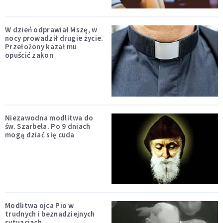
W dzień odprawiał Mszę, w
nocy prowadził drugie życie.
Przełożony kazał mu
opuścić zakon
Niezawodna modlitwa do
św. Szarbela. Po 9 dniach
mogą dziać się cuda
Modlitwa ojca Pio w
trudnych i beznadziejnych
sytuacjach