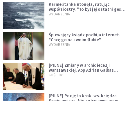
Karmelitanka utonęła, ratując
współsiostry. "To był jej ostatni gest
miłości"
WYDARZENIA
Śpiewający ksiądz podbija internet.
"Chcę go na swoim ślubie"
WYDARZENIA
[PILNE] Zmiany w archidiecezji
warszawskiej. Abp Adrian Galbas
wręczył dekrety nowym proboszczom
KOŚCIÓŁ
[PILNE] Podjęto kroki ws. księdza
Sawielewicza. Nie zobaczymy go w
mediach
WYDARZENIA