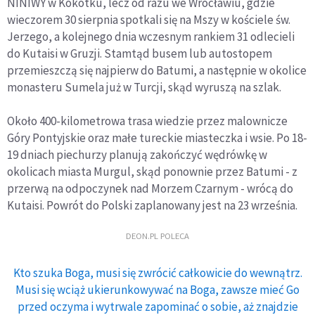
NINIWY w Kokotku, lecz od razu we Wrocławiu, gdzie
wieczorem 30 sierpnia spotkali się na Mszy w kościele św.
Jerzego, a kolejnego dnia wczesnym rankiem 31 odlecieli
do Kutaisi w Gruzji. Stamtąd busem lub autostopem
przemieszczą się najpierw do Batumi, a następnie w okolice
monasteru Sumela już w Turcji, skąd wyruszą na szlak.
Około 400-kilometrowa trasa wiedzie przez malownicze
Góry Pontyjskie oraz małe tureckie miasteczka i wsie. Po 18-
19 dniach piechurzy planują zakończyć wędrówkę w
okolicach miasta Murgul, skąd ponownie przez Batumi - z
przerwą na odpoczynek nad Morzem Czarnym - wrócą do
Kutaisi. Powrót do Polski zaplanowany jest na 23 września.
DEON.PL POLECA
Kto szuka Boga, musi się zwrócić całkowicie do wewnątrz.
Musi się wciąż ukierunkowywać na Boga, zawsze mieć Go
przed oczyma i wytrwale zapominać o sobie, aż znajdzie