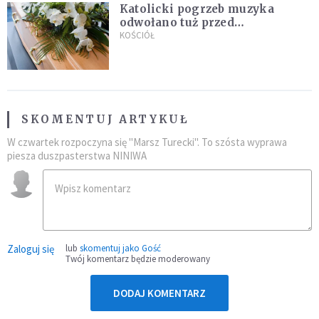
Katolicki pogrzeb muzyka
odwołano tuż przed
uroczystością. Powodem była
KOŚCIÓŁ
przynależność do masonerii
SKOMENTUJ ARTYKUŁ
W czwartek rozpoczyna się "Marsz Turecki". To szósta wyprawa
piesza duszpasterstwa NINIWA
Zaloguj się
lub
skomentuj jako Gość
Twój komentarz będzie moderowany
DODAJ KOMENTARZ