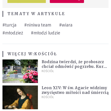
TEMATY W ARTYKULE
#turcja
#niniwa team
#wiara
#młodzież
#młodzi ludzie
WIĘCEJ W:
KOŚCIÓŁ
Rodzina twierdzi, że proboszcz
chciał odmówić pogrzebu. Kuria
zapowiada wyjaśnienia
KOŚCIÓŁ
Leon XIV: W św. Agacie widzimy
zwycięstwo miłości nad śmiercią
KOŚCIÓŁ