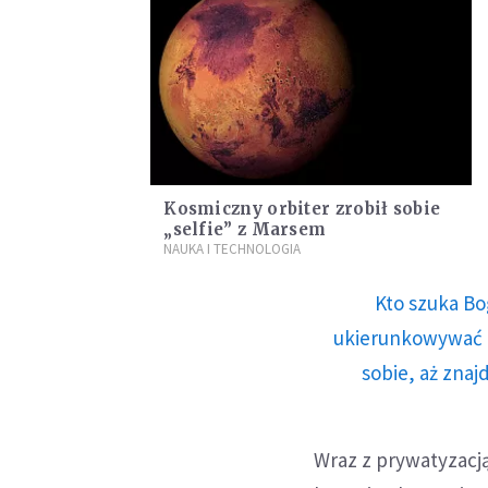
Kosmiczny orbiter zrobił sobie
„selfie” z Marsem
NAUKA I TECHNOLOGIA
Kto szuka Bo
ukierunkowywać n
sobie, aż znaj
Wraz z prywatyzacją