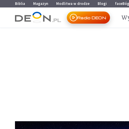
Przejdź do menu głównego
Przejdź do treści
Biblia
Magazyn
Modlitwa w drodze
Blogi
faceBó
Wy
Radio DEON