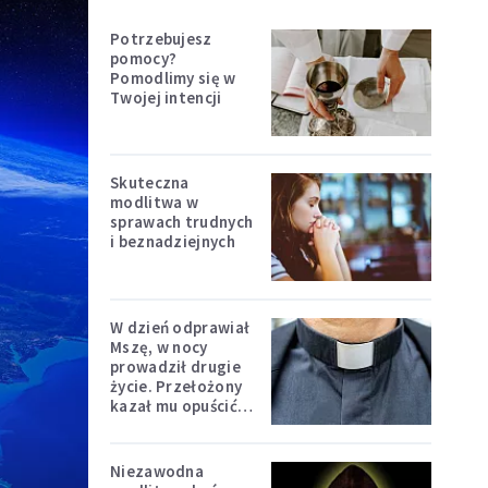
Potrzebujesz
pomocy?
Pomodlimy się w
Twojej intencji
Skuteczna
modlitwa w
sprawach trudnych
i beznadziejnych
W dzień odprawiał
Mszę, w nocy
prowadził drugie
życie. Przełożony
kazał mu opuścić
zakon
Niezawodna