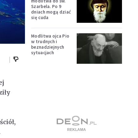
modlitwa do św.
Szarbela. Po 9
dniach mogą dziać
się cuda
Modlitwa ojca Pio
w trudnych i
beznadziejnych
sytuacjach
ej
ziły
ściół,
.