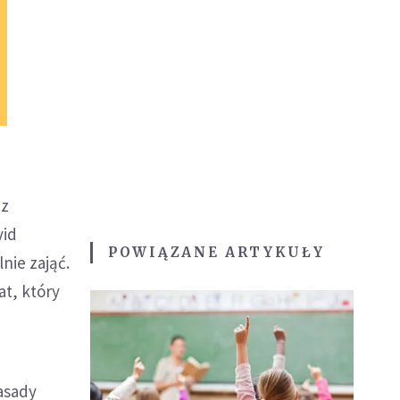
 z
vid
POWIĄZANE ARTYKUŁY
nie zająć.
at, który
zasady