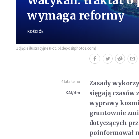
Watykan: traktat o
wymaga reformy
KOŚCIÓŁ
Zdjęcie ilustracyjne (Fot. pl.depositphotos.com)
4 lata temu
Zasady wykorzys
sięgają czasów 
KAI/dm
wyprawy kosmicz
gruntownie zmi
dotyczących prz
poinformował ni