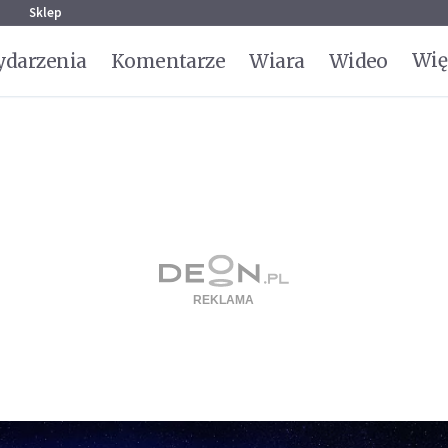
g
Sklep
Wię
darzenia
Komentarze
Wiara
Wideo