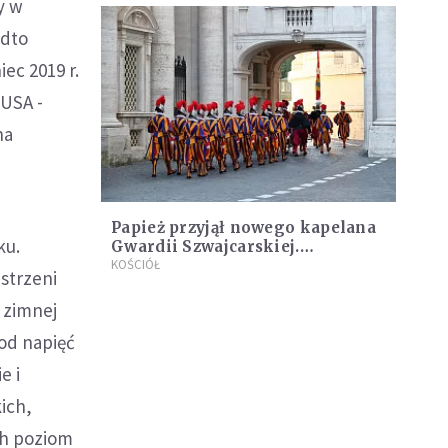
y w
adto
ec 2019 r.
 USA -
na
Papież przyjął nowego kapelana
ku.
Gwardii Szwajcarskiej.
Rozmawiał z nim m.in. o
KOŚCIÓŁ
strzeni
zawieraniu małżeństw przez
gwardzistów
m zimnej
od napięć
e i
ich,
ch poziom