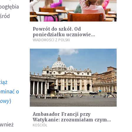
pogłębia
śród
Powrót do szkół. Od
poniedziałku uczniowie
przechodzą na naukę stacjonarną
WIADOMOŚCI Z POLSKI
ciąż
ominać o
howy
)
Ambasador Francji przy
Watykanie: zrozumiałam czym
ównież
jest Kościół
KOŚCIÓŁ