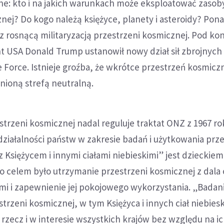
e: kto i na jakich warunkach może eksploatować zasob
nej? Do kogo należą księżyce, planety i asteroidy? Pon
 rosnącą militaryzacją przestrzeni kosmicznej. Pod koni
 USA Donald Trump ustanowił nowy dział sił zbrojnych
 Force. Istnieje groźba, że wkrótce przestrzeń kosmicz
nioną strefą neutralną.
trzeni kosmicznej nadal reguluje traktat ONZ z 1967 ro
ziałalności państw w zakresie badań i użytkowania prze
z Księżycem i innymi ciałami niebieskimi” jest dzieckie
o celem było utrzymanie przestrzeni kosmicznej z dala 
mi i zapewnienie jej pokojowego wykorzystania. „Badani
trzeni kosmicznej, w tym Księżyca i innych ciał niebiesk
rzecz i w interesie wszystkich krajów bez względu na i