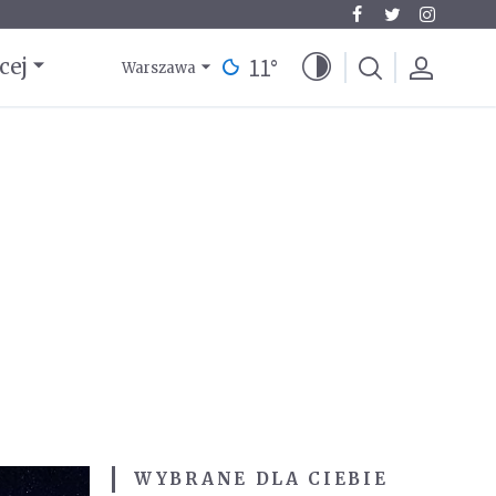
11
°
cej
Warszawa
WYBRANE DLA CIEBIE