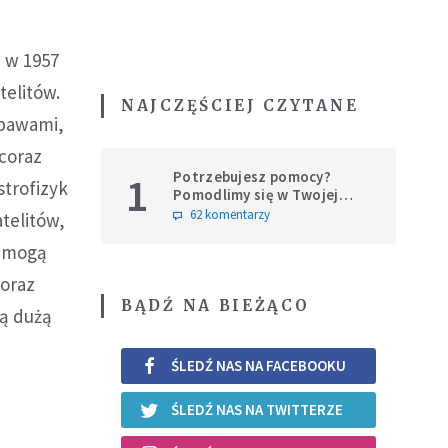
a w 1957
telitów.
NAJCZĘŚCIEJ CZYTANE
obawami,
 coraz
Potrzebujesz pomocy?
1
strofizyk
Pomodlimy się w Twojej
intencji
62 komentarzy
atelitów,
y mogą
coraz
BĄDŹ NA BIEŻĄCO
ją dużą
ŚLEDŹ NAS NA FACEBOOKU
ŚLEDŹ NAS NA TWITTERZE