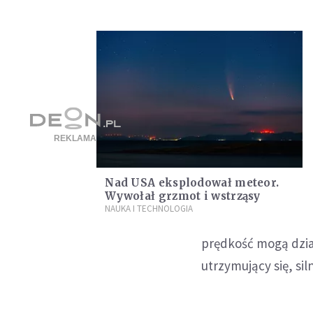
Nad USA eksplodował meteor.
Wywołał grzmot i wstrząsy
NAUKA I TECHNOLOGIA
prędkość mogą dział
utrzymujący się, siln