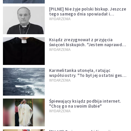
[PILNE] Nie żyje polski biskup. Jeszcze
tego samego dnia spowiadał i
sprawował Mszę świętą
WYDARZENIA
Ksiądz zrezygnował z przyjęcia
święceń biskupich. "Jestem naprawdę
niegodny"
WYDARZENIA
Karmelitanka utonęła, ratując
współsiostry. "To był jej ostatni gest
miłości"
WYDARZENIA
Śpiewający ksiądz podbija internet.
"Chcę go na swoim ślubie"
WYDARZENIA