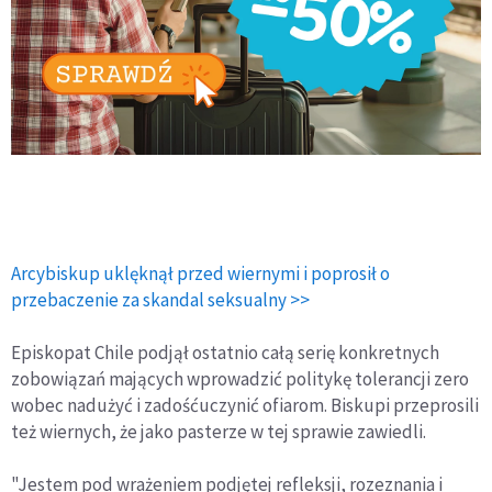
Arcybiskup uklęknął przed wiernymi i poprosił o
przebaczenie za skandal seksualny >>
Episkopat Chile podjął ostatnio całą serię konkretnych
zobowiązań mających wprowadzić politykę tolerancji zero
wobec nadużyć i zadośćuczynić ofiarom. Biskupi przeprosili
też wiernych, że jako pasterze w tej sprawie zawiedli.
"Jestem pod wrażeniem podjętej refleksji, rozeznania i