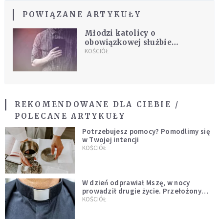
POWIĄZANE ARTYKUŁY
Młodzi katolicy o
obowiązkowej służbie
wojskowej: nie wolno do tego
KOŚCIÓŁ
zmuszać
REKOMENDOWANE DLA CIEBIE /
POLECANE ARTYKUŁY
Potrzebujesz pomocy? Pomodlimy się
w Twojej intencji
KOŚCIÓŁ
W dzień odprawiał Mszę, w nocy
prowadził drugie życie. Przełożony
kazał mu opuścić zakon
KOŚCIÓŁ