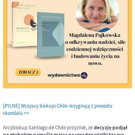
[PILNE] Wszyscy biskupi Chile rezygnują z powodu
skandalu >>
Arcybiskup Santiago de Chile przyznał, że
decyzję podjął
po głębokim namyśle mając na uwadze wielki kryzys,