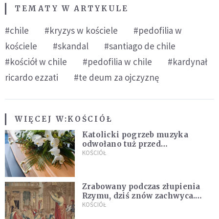
TEMATY W ARTYKULE
#chile
#kryzys w kościele
#pedofilia w
kościele
#skandal
#santiago de chile
#kościół w chile
#pedofilia w chile
#kardynał
ricardo ezzati
#te deum za ojczyznę
WIĘCEJ W:
KOŚCIÓŁ
Katolicki pogrzeb muzyka
odwołano tuż przed
uroczystością. Powodem była
KOŚCIÓŁ
przynależność do masonerii
Zrabowany podczas złupienia
Rzymu, dziś znów zachwyca.
Wyjątkowy arras w Castel
KOŚCIÓŁ
Gandolfo