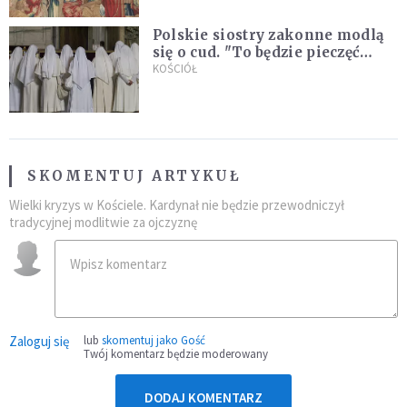
Polskie siostry zakonne modlą
się o cud. "To będzie pieczęć
Pana Boga dla naszej wiary"
KOŚCIÓŁ
SKOMENTUJ ARTYKUŁ
Wielki kryzys w Kościele. Kardynał nie będzie przewodniczył
tradycyjnej modlitwie za ojczyznę
Zaloguj się
lub
skomentuj jako Gość
Twój komentarz będzie moderowany
DODAJ KOMENTARZ