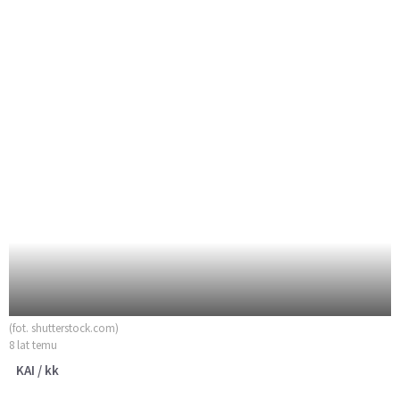
(fot. shutterstock.com)
8 lat temu
KAI / kk