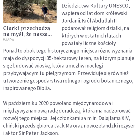
Dziedzictwa Kultury UNESCO,
wspiera od lat dom królewski
Jordanii. Król Abdullah II
podarował religiom działki, na
Ciarki przechodzą
na myśl, że nasza
których w ostatnich latach
ludzka natura
WIARA
powstały liczne kościoły.
przeznaczona
Ponadto obok tego historycznego miejsca różne wyznania
została, aby
mają do dyspozycji 35-hektarowy teren, na którym planuje
zaistnieć w Bogu
się zbudować wioskę, która umożliwi noclegi
przybywającym tu pielgrzymom. Przewiduje się również
utworzenie gospodarstwa rolnego i ogrodu botanicznego,
inspirowanego Biblią.
W październiku 2020 powołano międzynarodową i
międzywyznaniową radę doradczą, która ma nadzorować
rozwój tego miejsca. Jej członkami są m.in. Dalajlama XIV,
chiński przedsiębiorca Jack Ma oraz nowozelandzki reżyser
i aktor Sir Peter Jackson.