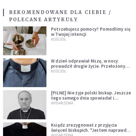
REKOMENDOWANE DLA CIEBIE /
POLECANE ARTYKUŁY
Potrzebujesz pomocy? Pomodlimy się
w Twojej intencji
KOŚCIÓŁ
W dzień odprawiał Mszę, w nocy
prowadził drugie życie. Przełożony
kazał mu opuścić zakon
KOŚCIÓŁ
[PILNE] Nie żyje polski biskup. Jeszcze
tego samego dnia spowiadał i
sprawował Mszę świętą
WYDARZENIA
Ksiądz zrezygnował z przyjęcia
święceń biskupich. "Jestem naprawdę
niegodny"
WYDARZENIA