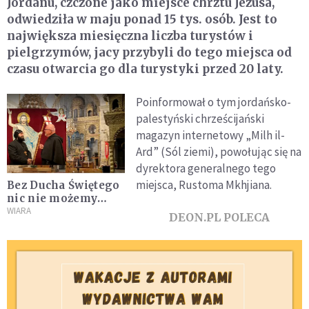
Jordanu, czczone jako miejsce chrztu Jezusa,
odwiedziła w maju ponad 15 tys. osób. Jest to
największa miesięczna liczba turystów i
pielgrzymów, jacy przybyli do tego miejsca od
czasu otwarcia go dla turystyki przed 20 laty.
Poinformował o tym jordańsko-
palestyński chrześcijański
magazyn internetowy „Milh il-
Ard” (Sól ziemi), powołując się na
dyrektora generalnego tego
miejsca, Rustoma Mkhjiana.
Bez Ducha Świętego
nic nie możemy
zrobić. Ten ogień
WIARA
DEON.PL POLECA
daje nam siłę