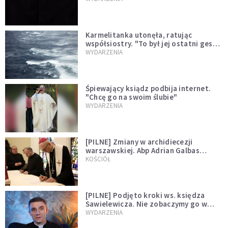
Karmelitanka utonęła, ratując
współsiostry. "To był jej ostatni gest
miłości"
WYDARZENIA
Śpiewający ksiądz podbija internet.
"Chcę go na swoim ślubie"
WYDARZENIA
[PILNE] Zmiany w archidiecezji
warszawskiej. Abp Adrian Galbas
wręczył dekrety nowym proboszczom
KOŚCIÓŁ
[PILNE] Podjęto kroki ws. księdza
Sawielewicza. Nie zobaczymy go w
mediach
WYDARZENIA