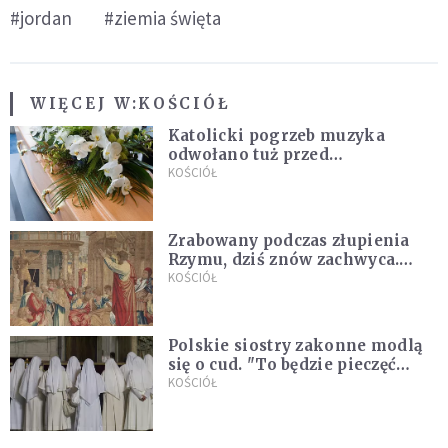
#jordan
#ziemia święta
WIĘCEJ W:
KOŚCIÓŁ
Katolicki pogrzeb muzyka
odwołano tuż przed
uroczystością. Powodem była
KOŚCIÓŁ
przynależność do masonerii
Zrabowany podczas złupienia
Rzymu, dziś znów zachwyca.
Wyjątkowy arras w Castel
KOŚCIÓŁ
Gandolfo
Polskie siostry zakonne modlą
się o cud. "To będzie pieczęć
Pana Boga dla naszej wiary"
KOŚCIÓŁ