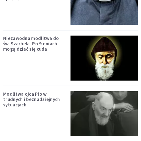
Niezawodna modlitwa do
św. Szarbela. Po 9 dniach
mogą dziać się cuda
Modlitwa ojca Pio w
trudnych i beznadziejnych
sytuacjach