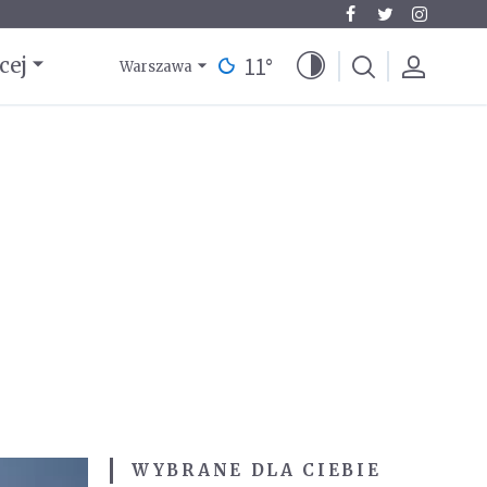
11
°
cej
Warszawa
WYBRANE DLA CIEBIE