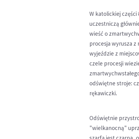
W katolickiej częśc
uczestniczą głównie
wieść o zmartwychw
procesja wyrusza z 
wyjeździe z miejsco
czele procesji wiezi
zmartwychwstałego 
odświętne stroje: c
rękawiczki.
Odświętnie przystro
"wielkanocną" uprzą
szarfa jest czarna, 