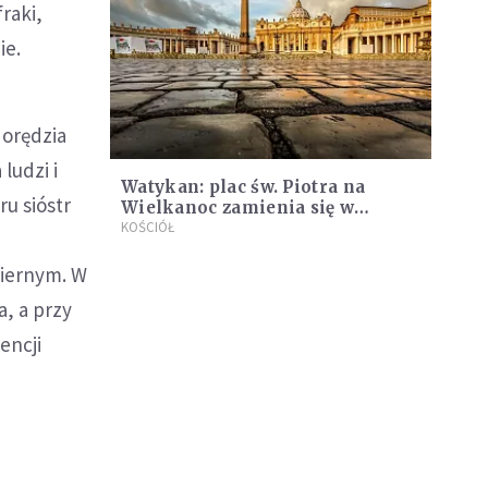
raki,
ie.
 orędzia
ludzi i
Watykan: plac św. Piotra na
ru sióstr
Wielkanoc zamienia się w
"kwiatowy raj"
KOŚCIÓŁ
wiernym. W
a, a przy
encji