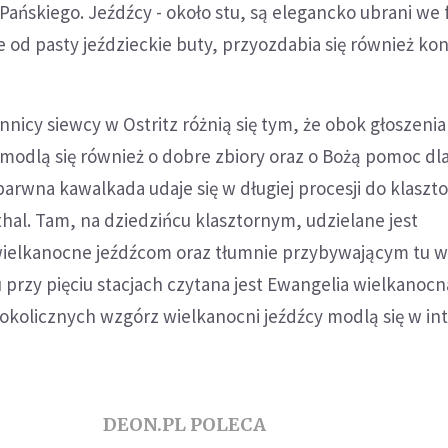
ńskiego. Jeźdźcy - około stu, są elegancko ubrani we f
e od pasty jeździeckie buty, przyozdabia się również kon
nicy siewcy w Ostritz różnią się tym, że obok głoszenia
dlą się również o dobre zbiory oraz o Bożą pomoc dla 
barwna kawalkada udaje się w długiej procesji do klaszto
hal. Tam, na dziedzińcu klasztornym, udzielane jest
ielkanocne jeźdźcom oraz tłumnie przybywającym tu 
 przy pięciu stacjach czytana jest Ewangelia wielkanocn
okolicznych wzgórz wielkanocni jeźdźcy modlą się w int
DEON.PL POLECA