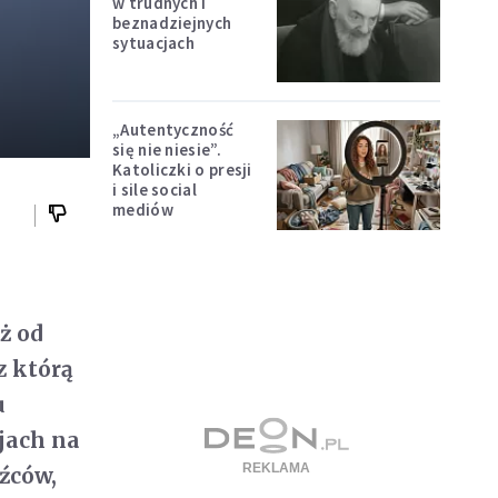
w trudnych i
beznadziejnych
sytuacjach
„Autentyczność
się nie niesie”.
Katoliczki o presji
i sile social
mediów
ż od
z którą
u
jach na
źców,