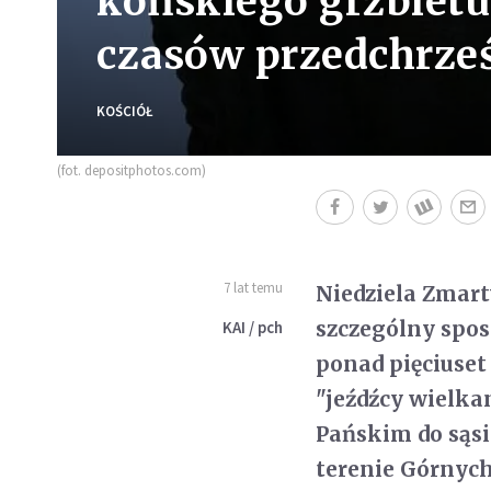
końskiego grzbietu
czasów przedchrześ
KOŚCIÓŁ
(fot. depositphotos.com)
7 lat temu
Niedziela Zmar
szczególny spos
KAI / pch
ponad pięciuset
"jeźdźcy wielk
Pańskim do sąsi
terenie Górnych