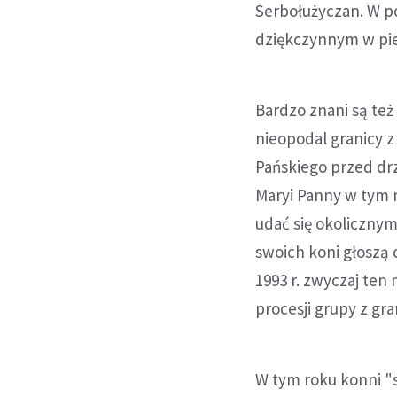
Serbołużyczan. W p
dziękczynnym w pi
Bardzo znani są te
nieopodal granicy z
Pańskiego przed drz
Maryi Panny w tym 
udać się okolicznym
swoich koni głoszą
1993 r. zwyczaj ten
procesji grupy z gran
W tym roku konni "s