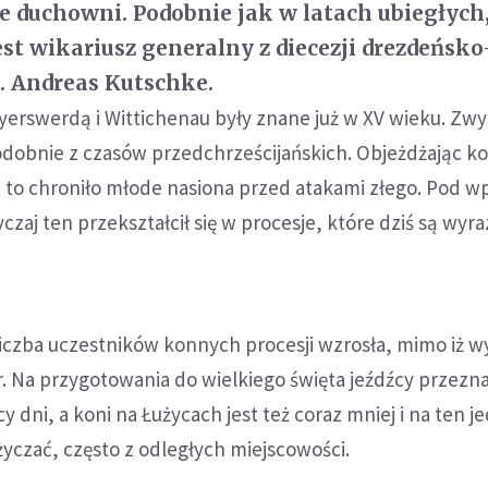
e duchowni. Podobnie jak w latach ubiegłych
est wikariusz generalny z diecezji drezdeńsko
. Andreas Kutschke.
erswerdą i Wittichenau były znane już w XV wieku. Zwy
obnie z czasów przedchrześcijańskich. Objeżdżając k
e to chroniło młode nasiona przed atakami złego. Pod 
czaj ten przekształcił się w procesje, które dziś są wyr
liczba uczestników konnych procesji wzrosła, mimo iż 
. Na przygotowania do wielkiego święta jeźdźcy przezn
 dni, a koni na Łużycach jest też coraz mniej i na ten j
życzać, często z odległych miejscowości.