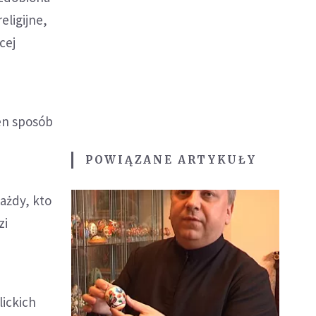
eligijne,
cej
ten sposób
POWIĄZANE ARTYKUŁY
ażdy, kto
zi
ickich