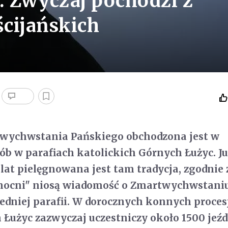
. Zwyczaj pochodzi z
cijańskich
twychwstania Pańskiego obchodzona jest w
ób w parafiach katolickich Górnych Łużyc. Ju
 lat pielęgnowana jest tam tradycja, zgodnie 
anocni" niosą wiadomość o Zmartwychwstani
edniej parafii. W dorocznych konnych proces
 Łużyc zazwyczaj uczestniczy około 1500 jeźd