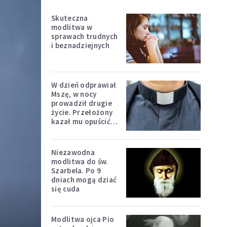
Skuteczna
modlitwa w
sprawach trudnych
i beznadziejnych
W dzień odprawiał
Mszę, w nocy
prowadził drugie
życie. Przełożony
kazał mu opuścić
zakon
Niezawodna
modlitwa do św.
Szarbela. Po 9
dniach mogą dziać
się cuda
Modlitwa ojca Pio