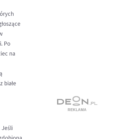
tórych
głoszące
ów
. Po
iec na
ą
z białe
 Jeśli
t zdobiona