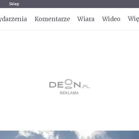
g
Sklep
Wię
darzenia
Komentarze
Wiara
Wideo