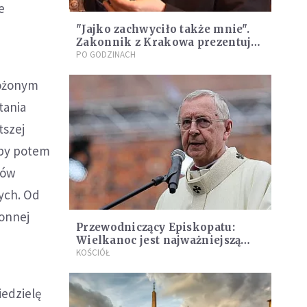
e
"Jajko zachwyciło także mnie".
Zakonnik z Krakowa prezentuje
niezwykłą kolekcję [WIDEO]
PO GODZINACH
łożonym
tania
tszej
 by potem
tów
ych. Od
konnej
Przewodniczący Episkopatu:
Wielkanoc jest najważniejszą
prawdą chrześcijaństwa
KOŚCIÓŁ
iedzielę