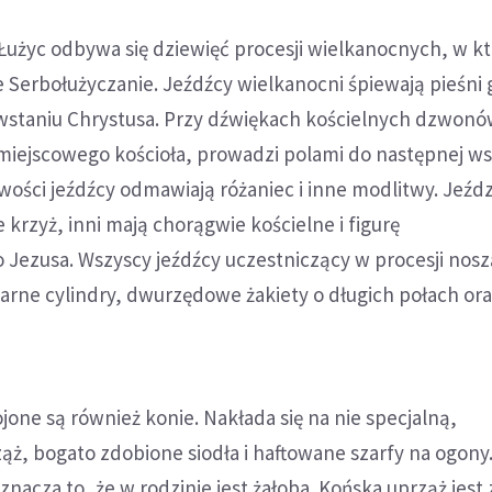
i Łużyc odbywa się dziewięć procesji wielkanocnych, w k
 Serbołużyczanie. Jeźdźcy wielkanocni śpiewają pieśni 
staniu Chrystusa. Przy dźwiękach kościelnych dzwon
miejscowego kościoła, prowadzi polami do następnej wsi
wości jeźdźcy odmawiają różaniec i inne modlitwy. Jeźdz
e krzyż, inni mają chorągwie kościelne i figurę
Jezusa. Wszyscy jeźdźcy uczestniczący w procesji nosz
zarne cylindry, dwurzędowe żakiety o długich połach ora
jone są również konie. Nakłada się na nie specjalną,
ż, bogato zdobione siodła i haftowane szarfy na ogony.
oznacza to, że w rodzinie jest żałoba. Końska uprząż jes