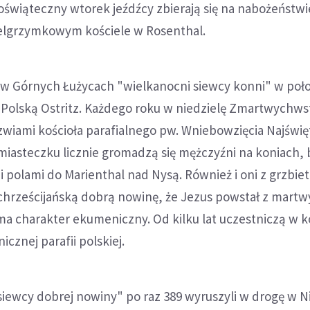
oświąteczny wtorek jeźdźcy zbierają się na nabożeństwi
elgrzymkowym kościele w Rosenthal.
ż w Górnych Łużycach "wielkanocni siewcy konni" w po
 Polską Ostritz. Każdego roku w niedzielę Zmartwychws
wiami kościoła parafialnego pw. Wniebowzięcia Najświę
miasteczku licznie gromadzą się mężczyźni na koniach,
i polami do Marienthal nad Nysą. Również i oni z grzbie
 chrześcijańską dobrą nowinę, że Jezus powstał z martw
 ma charakter ekumeniczny. Od kilku lat uczestniczą w 
icznej parafii polskiej.
iewcy dobrej nowiny" po raz 389 wyruszyli w drogę w N