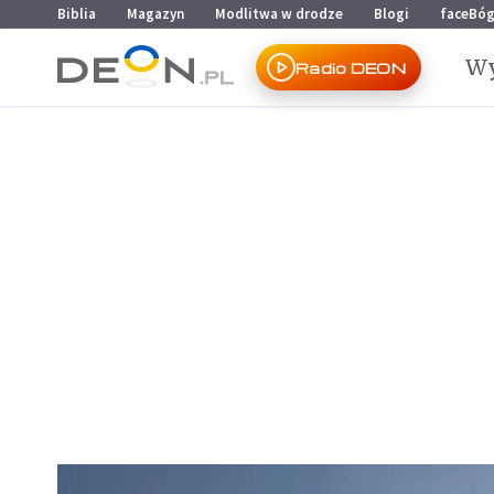
Przejdź do menu głównego
Przejdź do treści
Biblia
Magazyn
Modlitwa w drodze
Blogi
faceBó
Wy
Radio DEON