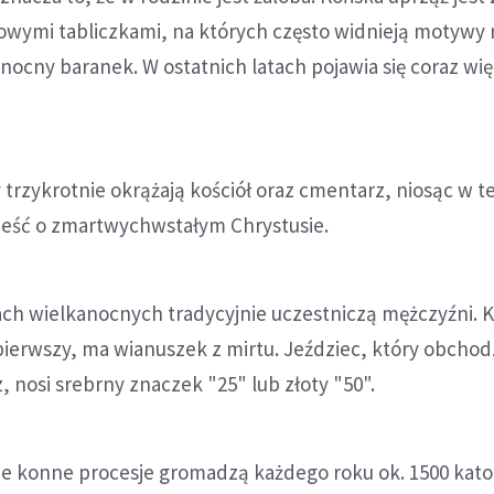
wymi tabliczkami, na których często widnieją motywy r
anocny baranek. W ostatnich latach pojawia się coraz wię
 trzykrotnie okrążają kościół oraz cmentarz, niosąc w 
eść o zmartwychwstałym Chrystusie.
ch wielkanocnych tradycyjnie uczestniczą mężczyźni. K
pierwszy, ma wianuszek z mirtu. Jeździec, który obchod
, nosi srebrny znaczek "25" lub złoty "50".
 konne procesje gromadzą każdego roku ok. 1500 katol