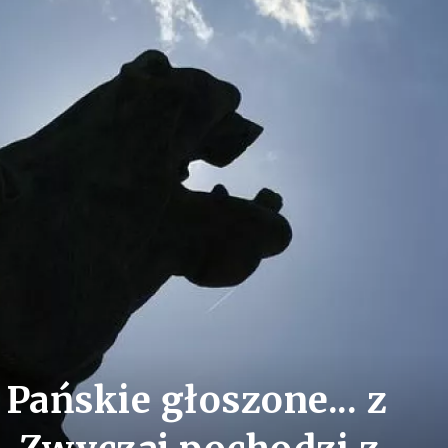
ańskie głoszone... z