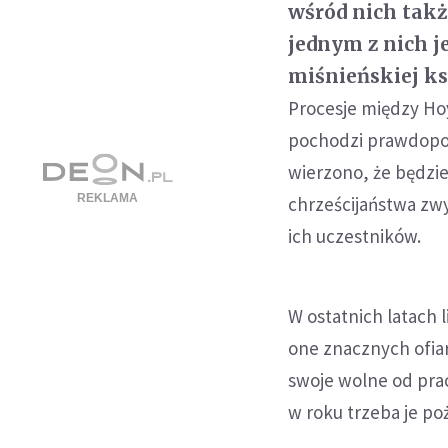
wśród nich takż
jednym z nich j
miśnieńskiej ks
Procesje między Hoy
pochodzi prawdopod
wierzono, że będzi
chrześcijaństwa zwy
ich uczestników.
W ostatnich latach 
one znacznych ofiar
swoje wolne od pracy
w roku trzeba je po