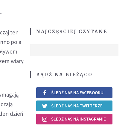
,
-
NAJCZĘŚCIEJ CZYTANE
czaj ten
onno pola
wpływem
azem wiary
BĄDŹ NA BIEŻĄCO
ŚLEDŹ NAS NA FACEBOOKU
wymagają
aczają
ŚLEDŹ NAS NA TWITTERZE
eden dzień
ŚLEDŹ NAS NA INSTAGRAMIE