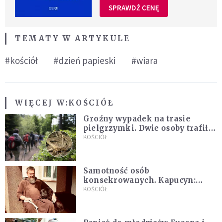
SPRAWDŹ CENĘ
TEMATY W ARTYKULE
#kościół
#dzień papieski
#wiara
WIĘCEJ W:
KOŚCIÓŁ
Groźny wypadek na trasie
pielgrzymki. Dwie osoby trafiły
do szpitala
KOŚCIÓŁ
Samotność osób
konsekrowanych. Kapucyn:
Życie w pojedynkę rzadko jest
KOŚCIÓŁ
sielanką