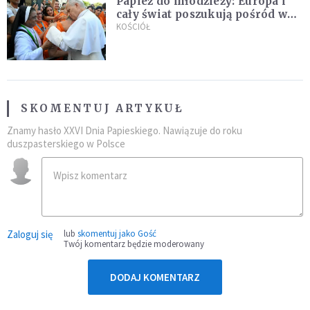
Papież do młodzieży: Europa i
cały świat poszukują pośród was
nowych świętych
KOŚCIÓŁ
SKOMENTUJ ARTYKUŁ
Znamy hasło XXVI Dnia Papieskiego. Nawiązuje do roku
duszpasterskiego w Polsce
Zaloguj się
lub
skomentuj jako Gość
Twój komentarz będzie moderowany
DODAJ KOMENTARZ