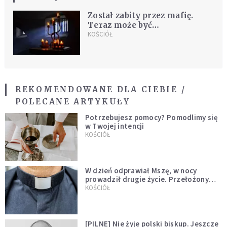
Został zabity przez mafię.
Teraz może być
beatyfikowany
KOŚCIÓŁ
REKOMENDOWANE DLA CIEBIE /
POLECANE ARTYKUŁY
Potrzebujesz pomocy? Pomodlimy się
w Twojej intencji
KOŚCIÓŁ
W dzień odprawiał Mszę, w nocy
prowadził drugie życie. Przełożony
kazał mu opuścić zakon
KOŚCIÓŁ
[PILNE] Nie żyje polski biskup. Jeszcze