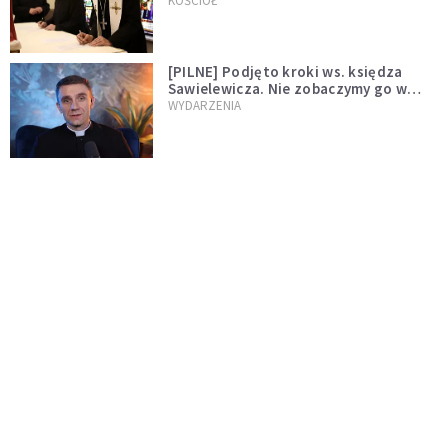
wręczył dekrety nowym proboszczom
KOŚCIÓŁ
[PILNE] Podjęto kroki ws. księdza
Sawielewicza. Nie zobaczymy go w
mediach
WYDARZENIA