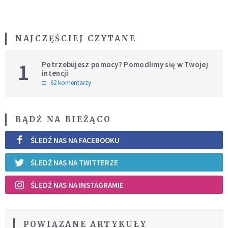
NAJCZĘŚCIEJ CZYTANE
1
Potrzebujesz pomocy? Pomodlimy się w Twojej
intencji
62 komentarzy
BĄDŹ NA BIEŻĄCO
ŚLEDŹ NAS NA FACEBOOKU
ŚLEDŹ NAS NA TWITTERZE
ŚLEDŹ NAS NA INSTAGRAMIE
POWIĄZANE ARTYKUŁY