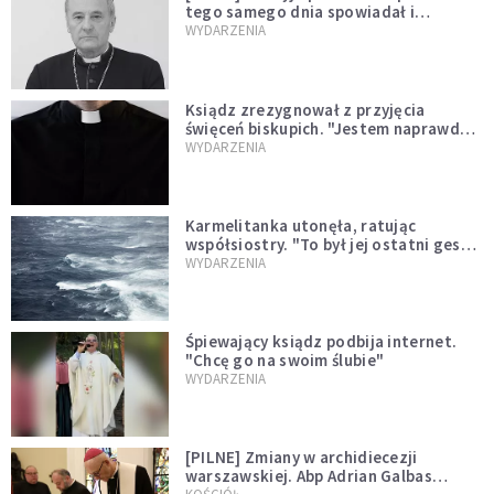
tego samego dnia spowiadał i
sprawował Mszę świętą
WYDARZENIA
Ksiądz zrezygnował z przyjęcia
święceń biskupich. "Jestem naprawdę
niegodny"
WYDARZENIA
Karmelitanka utonęła, ratując
współsiostry. "To był jej ostatni gest
miłości"
WYDARZENIA
Śpiewający ksiądz podbija internet.
"Chcę go na swoim ślubie"
WYDARZENIA
[PILNE] Zmiany w archidiecezji
warszawskiej. Abp Adrian Galbas