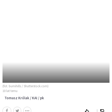
(fot. bumihills / Shutterstock.com)
10 lat temu
Tomasz Królak / KAI / pk