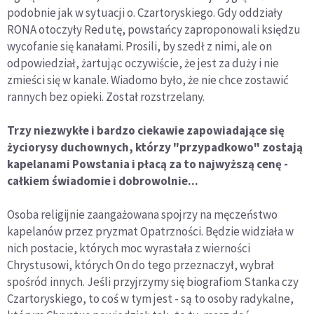
podobnie jak w sytuacji o. Czartoryskiego. Gdy oddziały
RONA otoczyły Redutę, powstańcy zaproponowali księdzu
wycofanie się kanałami. Prosili, by szedł z nimi, ale on
odpowiedział, żartując oczywiście, że jest za duży i nie
zmieści się w kanale. Wiadomo było, że nie chce zostawić
rannych bez opieki. Został rozstrzelany.
Trzy niezwykłe i bardzo ciekawie zapowiadające się
życiorysy duchownych, którzy "przypadkowo" zostają
kapelanami Powstania i płacą za to najwyższą cenę -
całkiem świadomie i dobrowolnie...
Osoba religijnie zaangażowana spojrzy na męczeństwo
kapelanów przez pryzmat Opatrzności. Będzie widziała w
nich postacie, których moc wyrastała z wierności
Chrystusowi, których On do tego przeznaczył, wybrał
spośród innych. Jeśli przyjrzymy się biografiom Stanka czy
Czartoryskiego, to coś w tym jest - są to osoby radykalne,