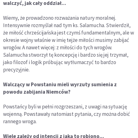
walczyć, jak cały oddział...
Wiemy, że prowadzono rozważania natury moralnej.
Intensywnie rozmyślał nad tym ks. Salamucha. Stwierdził,
że miłość chrześcijańska jest czymś fundamentalnym, ale w
okresie wojny właśnie w imię tejże miłości musimy zabijać
wrogów. A nawet więcej: z miłości do tych wrogów.
Salamucha stworzył tę koncepcję i bardzo się jej trzymał,
jako filozof i logik próbując wytłumaczyć to bardzo
precyzyjnie.
Walczący w Powstaniu mieli wyrzuty sumienia z
powodu zabijania Niemców?
Powstańcy byli w pełni rozgrzeszani, z uwagi na sytuację
wojenną. Powstawały natomiast pytania, czy można dobić
rannego wroga.
Wiele zależy od intencji z jaką to robiono...