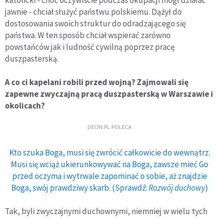
katolicki - choć oczywiście podczas okupacji mógł działać
jawnie - chciał służyć państwu polskiemu. Dążył do
dostosowania swoich struktur do odradzającego się
państwa. W ten sposób chciał wspierać zarówno
powstańców jak i ludność cywilną poprzez pracę
duszpasterską.
A co ci kapelani robili przed wojną? Zajmowali się
zapewne zwyczajną pracą duszpasterską w Warszawie i
okolicach?
DEON.PL POLECA
Kto szuka Boga, musi się zwrócić całkowicie do wewnątrz.
Musi się wciąż ukierunkowywać na Boga, zawsze mieć Go
przed oczyma i wytrwale zapominać o sobie, aż znajdzie
Boga, swój prawdziwy skarb. (Sprawdź:
Rozwój duchowy
)
Tak, byli zwyczajnymi duchownymi, niemniej w wielu tych