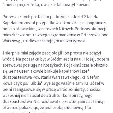
śmiercią męczeńską, dwaj zostali beatyfikowani.
Pierwsza z tych postaci to pallotyn, ks. Józef Stanek.
Kapelanem został przypadkowo. Urodził się na pograniczu
polsko-słowackim, w Łapszach Niżnych. Podczas okupacji
mieszkał w domu swojego zgromadzenia w Ołtarzewie pod
Warszawą, studiował na tajnym uniwersytecie.
1 sierpnia miał zajęcia z socjologii i po prostu nie zdążył
wrócić. Na początku był w Śródmieściu na ul. Hożej, potem
sprawował posługę na Koszykach. Po jakimś czasie okazało
się, że na Czerniakowie brakuje kapelanów i szef
duszpasterstwa Powstania Warszawskiego, ks. Stefan
Kowalczyk ps. "Biblia" wysłał go właśnie tam. Ks. Józef w
pełni zaangażował się w pracę wśród żołnierzy, chociaż
wcześniej nie należał do struktur konspiracyjnego
duszpasterstwa. Nie rozstawał się ze stułą ani z sutanną,
otwarcie pokazując, że jest osobą duchowną. I to