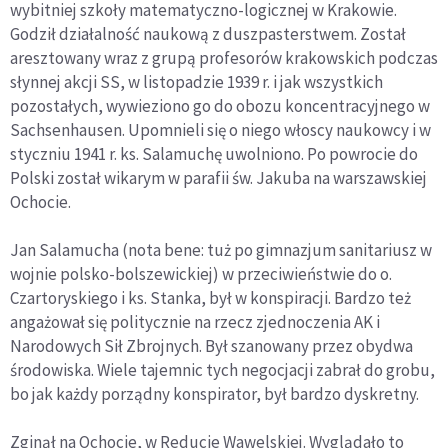
wybitniej szkoły matematyczno-logicznej w Krakowie.
Godził działalność naukową z duszpasterstwem. Został
aresztowany wraz z grupą profesorów krakowskich podczas
słynnej akcji SS, w listopadzie 1939 r. i jak wszystkich
pozostałych, wywieziono go do obozu koncentracyjnego w
Sachsenhausen. Upomnieli się o niego włoscy naukowcy i w
styczniu 1941 r. ks. Salamuchę uwolniono. Po powrocie do
Polski został wikarym w parafii św. Jakuba na warszawskiej
Ochocie.
Jan Salamucha (nota bene: tuż po gimnazjum sanitariusz w
wojnie polsko-bolszewickiej) w przeciwieństwie do o.
Czartoryskiego i ks. Stanka, był w konspiracji. Bardzo też
angażował się politycznie na rzecz zjednoczenia AK i
Narodowych Sił Zbrojnych. Był szanowany przez obydwa
środowiska. Wiele tajemnic tych negocjacji zabrał do grobu,
bo jak każdy porządny konspirator, był bardzo dyskretny.
Zginął na Ochocie, w Reducie Wawelskiej. Wyglądało to