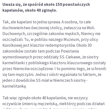
Uważa się, że spośród około 150 powstańczych
kapelanów, około 40 zginęło.
Tak, ale kapelani to jedna sprawa. A osobna, to całe
duchowieństwo ówczesnej stolicy, zwłaszcza na Woli.
Duchownych, szczególnie zakonów męskich, Niemcy nie
oszczędzali. Tu, w pobliżu naszego Muzeum, przy ulicy
Karolkowej jest klasztor redemptorystów. Około 30
zakonników zostało tam podczas Powstania
wymordowanych przez oddziały SS. Ciekawe, że siostry
karmelitanki z pobliskiego klasztoru klauzurowego zostały
przez Niemców oszczędzone. I to pomimo tego, że schronili
się tam mężczyźni. Jedna z sióstr wyjaśniała to faktem, że
jeden z dowódców SS miał w Niemczech siostrę -
karmelitankę.
Tak więc zginęło około 40 kapelanów, nie wszyscy
oczywiście śmiercią męczeńską, niektórzy podczas działań