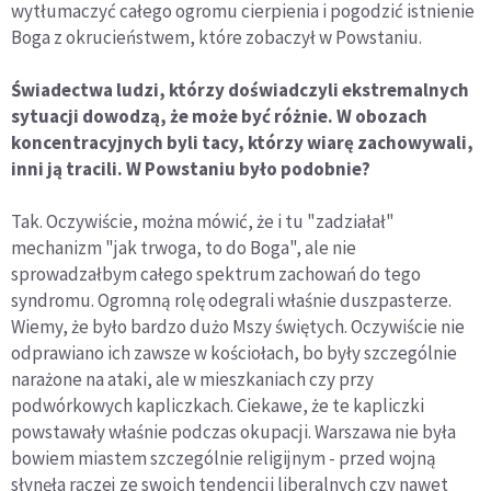
wytłumaczyć całego ogromu cierpienia i pogodzić istnienie
Boga z okrucieństwem, które zobaczył w Powstaniu.
Świadectwa ludzi, którzy doświadczyli ekstremalnych
sytuacji dowodzą, że może być różnie. W obozach
koncentracyjnych byli tacy, którzy wiarę zachowywali,
inni ją tracili. W Powstaniu było podobnie?
Tak. Oczywiście, można mówić, że i tu "zadziałał"
mechanizm "jak trwoga, to do Boga", ale nie
sprowadzałbym całego spektrum zachowań do tego
syndromu. Ogromną rolę odegrali właśnie duszpasterze.
Wiemy, że było bardzo dużo Mszy świętych. Oczywiście nie
odprawiano ich zawsze w kościołach, bo były szczególnie
narażone na ataki, ale w mieszkaniach czy przy
podwórkowych kapliczkach. Ciekawe, że te kapliczki
powstawały właśnie podczas okupacji. Warszawa nie była
bowiem miastem szczególnie religijnym - przed wojną
słynęła raczej ze swoich tendencji liberalnych czy nawet