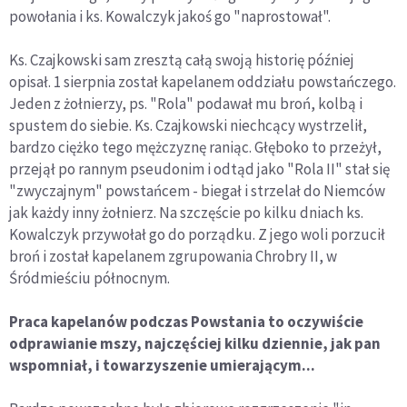
powołania i ks. Kowalczyk jakoś go "naprostował".
Ks. Czajkowski sam zresztą całą swoją historię później
opisał. 1 sierpnia został kapelanem oddziału powstańczego.
Jeden z żołnierzy, ps. "Rola" podawał mu broń, kolbą i
spustem do siebie. Ks. Czajkowski niechcący wystrzelił,
bardzo ciężko tego mężczyznę raniąc. Głęboko to przeżył,
przejął po rannym pseudonim i odtąd jako "Rola II" stał się
"zwyczajnym" powstańcem - biegał i strzelał do Niemców
jak każdy inny żołnierz. Na szczęście po kilku dniach ks.
Kowalczyk przywołał go do porządku. Z jego woli porzucił
broń i został kapelanem zgrupowania Chrobry II, w
Śródmieściu północnym.
Praca kapelanów podczas Powstania to oczywiście
odprawianie mszy, najczęściej kilku dziennie, jak pan
wspomniał, i towarzyszenie umierającym...