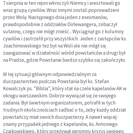
7 sierpnia w ten rejon wkroczyli Niemcy i aresztowali go
wraz grupą cywilów. Wraz innymi zostali poprowadzeni
przez Wolę. Następnego dnia jeden z esesmanów,
prawdopodobnie z oddziałów Dirlewangera, zobaczył
sutannę, czego nie mógł znieść... Wyciągnął go z kolumny
cywilów i zastrzelił przy wszystkich. Jeden z zastępców ks.
Joachimowskiego też był na Woli ale nie mógł się
zaangażować w działalność wśród powstańców a drugi był
na Pradze, gdzie Powstanie bardzo szybko się zakończyło.
W tej sytuacji głównym odpowiedzialnym za
duszpasterstwo podczas Powstania był ks. Stefan
Kowalczyk ps. "Biblia", który stał na czele kapelanów AK w
okręgu warszawskim. Dobrze wywiązał się ze swojego
zadania. Był świetnym organizatorem, potrafił w tych
trudnych okolicznościach zadbać o to, żeby każdy oddział
powstańczy miał swoich duszpasterzy. A nawet więcej:
znamy przypadek jednego z kapelanów, ks. Antoniego
Czajkowskiego, który przeżywał ogromny kryzys swojego