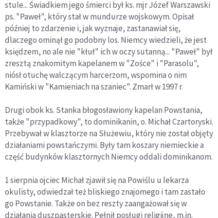
stule... Świadkiem jego śmierci był ks. mjr Józef Warszawski
ps. "Paweł", który stał w mundurze wojskowym. Opisał
później to zdarzenie i, jak wyznaje, zastanawiał się,
dlaczego ominął go podobny los. Niemcy wiedzieli, że jest
księdzem, no ale nie "kłuł" ich w oczy sutanną... "Paweł" był
zresztą znakomitym kapelanem w "Zośce" i "Parasolu",
niósł otuchę walczącym harcerzom, wspomina o nim
Kamiński w "Kamieniach na szaniec". Zmarł w 1997 r.
Drugi obok ks. Stanka błogosławiony kapelan Powstania,
także "przypadkowy", to dominikanin, o. Michał Czartoryski.
Przebywał w klasztorze na Służewiu, który nie został objęty
działaniami powstańczymi. Były tam koszary niemieckie a
część budynków klasztornych Niemcy oddali dominikanom.
1 sierpnia ojciec Michał zjawił się na Powiślu u lekarza
okulisty, odwiedzał też bliskiego znajomego i tam zastało
go Powstanie. Także on bez reszty zaangażował się w
działania duszpasterskie. Pełnił posługi religijne, m.in.