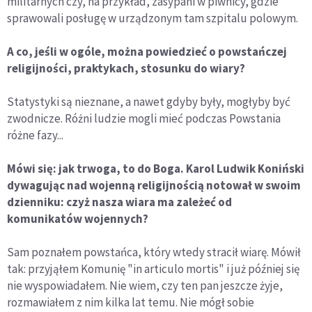
militarnych czy, na przykład, zasypani w piwnicy, gdzie
sprawowali posługę w urządzonym tam szpitalu polowym.
A co, jeśli w ogóle, można powiedzieć o powstańczej
religijności, praktykach, stosunku do wiary?
Statystyki są nieznane, a nawet gdyby były, mogłyby być
zwodnicze. Różni ludzie mogli mieć podczas Powstania
różne fazy...
Mówi się: jak trwoga, to do Boga. Karol Ludwik Koniński
dywagując nad wojenną religijnością notował w swoim
dzienniku: czyż nasza wiara ma zależeć od
komunikatów wojennych?
Sam poznałem powstańca, który wtedy stracił wiarę. Mówił
tak: przyjąłem Komunię "in articulo mortis" i już później się
nie wyspowiadałem. Nie wiem, czy ten pan jeszcze żyje,
rozmawiałem z nim kilka lat temu. Nie mógł sobie