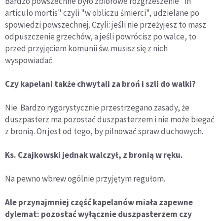
Bardzo powszechne było zbiorowe rozgrzeszenie "in
articulo mortis" czyli "w obliczu śmierci", udzielane po
spowiedzi powszechnej. Czyli: jeśli nie przeżyjesz to masz
odpuszczenie grzechów, a jeśli powrócisz po walce, to
przed przyjęciem komunii św. musisz się z nich
wyspowiadać.
Czy kapelani także chwytali za broń i szli do walki?
Nie. Bardzo rygorystycznie przestrzegano zasady, że
duszpasterz ma pozostać duszpasterzem i nie może biegać
z bronią. On jest od tego, by pilnować spraw duchowych.
Ks. Czajkowski jednak walczył, z bronią w ręku.
Na pewno wbrew ogólnie przyjętym regułom.
Ale przynajmniej część kapelanów miała zapewne
dylemat: pozostać wyłącznie duszpasterzem czy