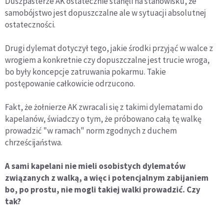
Duszpasterze AK ostatecznie stanęli na stanowisku, że
samobójstwo jest dopuszczalne ale w sytuacji absolutnej
ostateczności.
Drugi dylemat dotyczył tego, jakie środki przyjąć w walce z
wrogiem a konkretnie czy dopuszczalne jest trucie wroga,
bo były koncepcje zatruwania pokarmu. Takie
postępowanie całkowicie odrzucono.
Fakt, że żołnierze AK zwracali się z takimi dylematami do
kapelanów, świadczy o tym, że próbowano całą tę walkę
prowadzić "w ramach" norm zgodnych z duchem
chrześcijaństwa.
A sami kapelani nie mieli osobistych dylematów
związanych z walką, a więc i potencjalnym zabijaniem
bo, po prostu, nie mogli takiej walki prowadzić. Czy
tak?