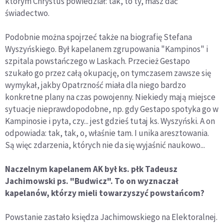
którym Chrystus powiedział: tak, to ty, masz dać
świadectwo.
Podobnie można spojrzeć także na biografię Stefana
Wyszyńskiego. Był kapelanem zgrupowania "Kampinos" i
szpitala powstańczego w Laskach. Przecież Gestapo
szukało go przez całą okupację, on tymczasem zawsze się
wymykał, jakby Opatrzność miała dla niego bardzo
konkretne plany na czas powojenny. Niekiedy mają miejsce
sytuacje nieprawdopodobne, np. gdy Gestapo spotyka go w
Kampinosie i pyta, czy... jest gdzieś tutaj ks. Wyszyński. A on
odpowiada: tak, tak, o, właśnie tam. I unika aresztowania.
Są więc zdarzenia, których nie da się wyjaśnić naukowo...
Naczelnym kapelanem AK był ks. płk Tadeusz
Jachimowski ps. "Budwicz". To on wyznaczał
kapelanów, którzy mieli towarzyszyć powstańcom?
Powstanie zastało księdza Jachimowskiego na Elektoralnej.