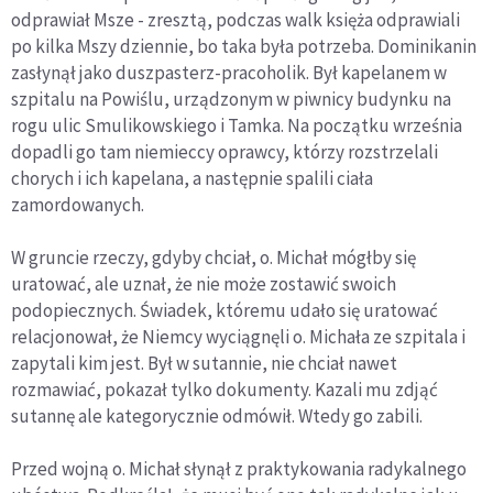
odprawiał Msze - zresztą, podczas walk księża odprawiali
po kilka Mszy dziennie, bo taka była potrzeba. Dominikanin
zasłynął jako duszpasterz-pracoholik. Był kapelanem w
szpitalu na Powiślu, urządzonym w piwnicy budynku na
rogu ulic Smulikowskiego i Tamka. Na początku września
dopadli go tam niemieccy oprawcy, którzy rozstrzelali
chorych i ich kapelana, a następnie spalili ciała
zamordowanych.
W gruncie rzeczy, gdyby chciał, o. Michał mógłby się
uratować, ale uznał, że nie może zostawić swoich
podopiecznych. Świadek, któremu udało się uratować
relacjonował, że Niemcy wyciągnęli o. Michała ze szpitala i
zapytali kim jest. Był w sutannie, nie chciał nawet
rozmawiać, pokazał tylko dokumenty. Kazali mu zdjąć
sutannę ale kategorycznie odmówił. Wtedy go zabili.
Przed wojną o. Michał słynął z praktykowania radykalnego