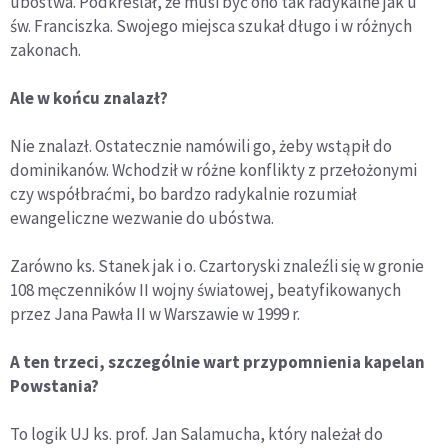
ubóstwa. Podkreślał, że musi być ono tak radykalne jak u
św. Franciszka. Swojego miejsca szukał długo i w różnych
zakonach.
Ale w końcu znalazł?
Nie znalazł. Ostatecznie namówili go, żeby wstąpił do
dominikanów. Wchodził w różne konflikty z przełożonymi
czy współbraćmi, bo bardzo radykalnie rozumiał
ewangeliczne wezwanie do ubóstwa.
Zarówno ks. Stanek jak i o. Czartoryski znaleźli się w gronie
108 męczenników II wojny światowej, beatyfikowanych
przez Jana Pawła II w Warszawie w 1999 r.
A ten trzeci, szczególnie wart przypomnienia kapelan
Powstania?
To logik UJ ks. prof. Jan Salamucha, który należał do