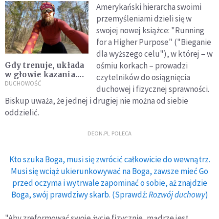
Amerykański hierarcha swoimi
przemyśleniami dzieli się w
swojej nowej książce: "Running
for a Higher Purpose" ("Bieganie
dla wyższego celu"), w której – w
ośmiu korkach – prowadzi
Gdy trenuje, układa
w głowie kazania.
czytelników do osiągnięcia
Poznaj "księdza na
DUCHOWOŚĆ
duchowej i fizycznej sprawności.
rowerze"
Biskup uważa, że jednej i drugiej nie można od siebie
oddzielić.
DEON.PL POLECA
Kto szuka Boga, musi się zwrócić całkowicie do wewnątrz.
Musi się wciąż ukierunkowywać na Boga, zawsze mieć Go
przed oczyma i wytrwale zapominać o sobie, aż znajdzie
Boga, swój prawdziwy skarb. (Sprawdź:
Rozwój duchowy
)
"Aby zreformować swoje życie fizycznie, mądrze jest