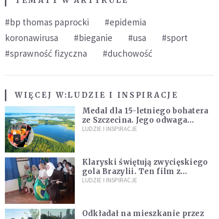
TEMATY W ARTYKULE
#bp thomas paprocki
#epidemia
koronawirusa
#bieganie
#usa
#sport
#sprawność fizyczna
#duchowość
WIĘCEJ W:
LUDZIE I INSPIRACJE
Medal dla 15-letniego bohatera
ze Szczecina. Jego odwaga
ocaliła ludzkie życie
LUDZIE I INSPIRACJE
Klaryski świętują zwycięskiego
gola Brazylii. Ten film z
zakonnicami obejrzały już
LUDZIE I INSPIRACJE
miliony
Odkładał na mieszkanie przez