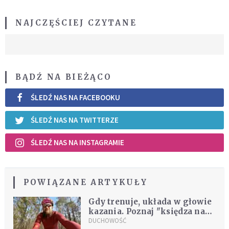
NAJCZĘŚCIEJ CZYTANE
BĄDŹ NA BIEŻĄCO
ŚLEDŹ NAS NA FACEBOOKU
ŚLEDŹ NAS NA TWITTERZE
ŚLEDŹ NAS NA INSTAGRAMIE
POWIĄZANE ARTYKUŁY
Gdy trenuje, układa w głowie
kazania. Poznaj "księdza na
rowerze"
DUCHOWOŚĆ