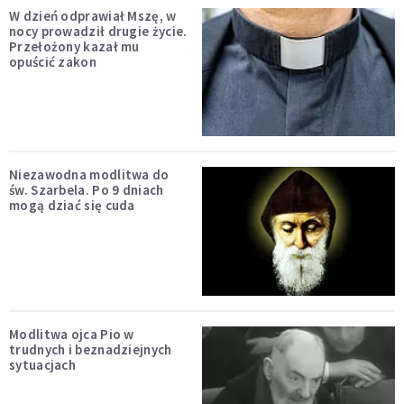
W dzień odprawiał Mszę, w
nocy prowadził drugie życie.
Przełożony kazał mu
opuścić zakon
Niezawodna modlitwa do
św. Szarbela. Po 9 dniach
mogą dziać się cuda
Modlitwa ojca Pio w
trudnych i beznadziejnych
sytuacjach