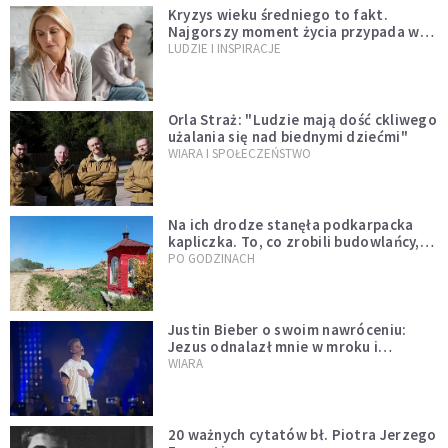
Kryzys wieku średniego to fakt.
Najgorszy moment życia przypada w
konkretnym czasie
LUDZIE I INSPIRACJE
Orla Straż: "Ludzie mają dość ckliwego
użalania się nad biednymi dziećmi"
WIARA I SPOŁECZEŃSTWO
Na ich drodze stanęła podkarpacka
kapliczka. To, co zrobili budowlańcy,
wzrusza i daje nadzieję [GALERIA]
PO GODZINACH
Justin Bieber o swoim nawróceniu:
Jezus odnalazł mnie w mroku i
wyciągnął mnie stamtąd
WIARA
20 ważnych cytatów bł. Piotra Jerzego