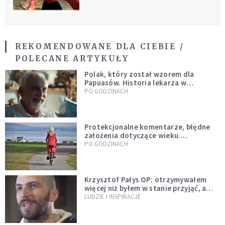
REKOMENDOWANE DLA CIEBIE /
POLECANE ARTYKUŁY
Polak, który został wzorem dla
Papuasów. Historia lekarza w
sutannie, który uleczył dżunglę
PO GODZINACH
Protekcjonalne komentarze, błędne
założenia dotyczące wieku.
Stereotypy ranią, kłamią i rozrywają
PO GODZINACH
więzi
Krzysztof Pałys OP: otrzymywałem
więcej niż byłem w stanie przyjąć, a
Bóg stawał się bardziej realny niż
LUDZIE I INSPIRACJE
wszystko inne