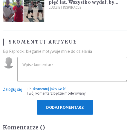
pięć lat. Wszystko wydał, by
spełnić marzenie 80-letniego
LUDZIE I INSPIRACJE
dziadka
SKOMENTUJ ARTYKUŁ
Bp Paprocki: bieganie motywuje mnie do działania
Zaloguj się
lub
skomentuj jako Gość
Twój komentarz będzie moderowany
DODAJ KOMENTARZ
Komentarze (
)