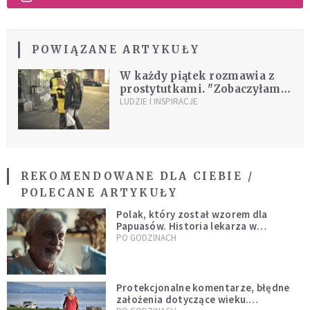
POWIĄZANE ARTYKUŁY
W każdy piątek rozmawia z
prostytutkami. "Zobaczyłam
w nich siebie"
LUDZIE I INSPIRACJE
REKOMENDOWANE DLA CIEBIE /
POLECANE ARTYKUŁY
Polak, który został wzorem dla
Papuasów. Historia lekarza w
sutannie, który uleczył dżunglę
PO GODZINACH
Protekcjonalne komentarze, błędne
założenia dotyczące wieku.