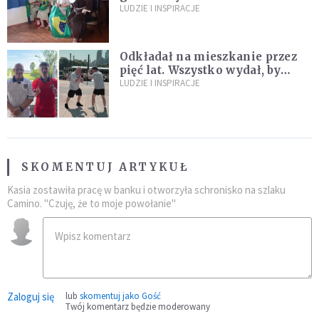
zakonnicami obejrzały już
LUDZIE I INSPIRACJE
miliony
Odkładał na mieszkanie przez
pięć lat. Wszystko wydał, by
spełnić marzenie 80-letniego
LUDZIE I INSPIRACJE
dziadka
SKOMENTUJ ARTYKUŁ
Kasia zostawiła pracę w banku i otworzyła schronisko na szlaku
Camino. "Czuję, że to moje powołanie"
Zaloguj się
lub
skomentuj jako Gość
Twój komentarz będzie moderowany