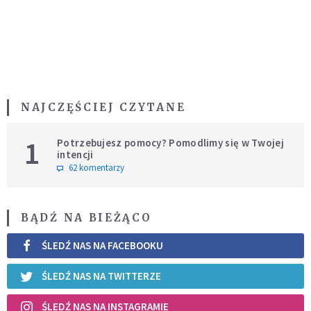
NAJCZĘŚCIEJ CZYTANE
1
Potrzebujesz pomocy? Pomodlimy się w Twojej
intencji
62 komentarzy
BĄDŹ NA BIEŻĄCO
ŚLEDŹ NAS NA FACEBOOKU
ŚLEDŹ NAS NA TWITTERZE
ŚLEDŹ NAS NA INSTAGRAMIE