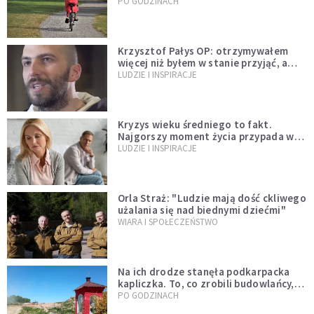
Stereotypy ranią, kłamią i rozrywają
PO GODZINACH
więzi
Krzysztof Pałys OP: otrzymywałem
więcej niż byłem w stanie przyjąć, a
Bóg stawał się bardziej realny niż
LUDZIE I INSPIRACJE
wszystko inne
Kryzys wieku średniego to fakt.
Najgorszy moment życia przypada w
konkretnym czasie
LUDZIE I INSPIRACJE
Orla Straż: "Ludzie mają dość ckliwego
użalania się nad biednymi dziećmi"
WIARA I SPOŁECZEŃSTWO
Na ich drodze stanęła podkarpacka
kapliczka. To, co zrobili budowlańcy,
wzrusza i daje nadzieję [GALERIA]
PO GODZINACH