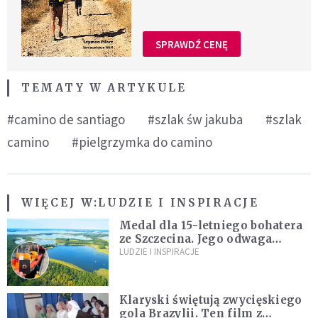
SPRAWDŹ CENĘ
TEMATY W ARTYKULE
#camino de santiago
#szlak św jakuba
#szlak
camino
#pielgrzymka do camino
WIĘCEJ W:
LUDZIE I INSPIRACJE
Medal dla 15-letniego bohatera
ze Szczecina. Jego odwaga
ocaliła ludzkie życie
LUDZIE I INSPIRACJE
Klaryski świętują zwycięskiego
gola Brazylii. Ten film z