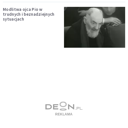
Modlitwa ojca Pio w
trudnych i beznadziejnych
sytuacjach