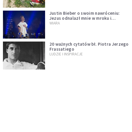
Justin Bieber o swoim nawróceniu:
Jezus odnalazł mnie w mroku i
wyciągnął mnie stamtąd
WIARA
20 ważnych cytatów bł. Piotra Jerzego
Frassatiego
LUDZIE I INSPIRACJE