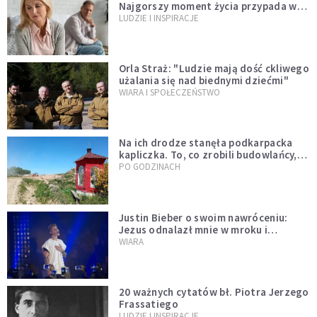
Najgorszy moment życia przypada w
konkretnym czasie
LUDZIE I INSPIRACJE
Orla Straż: "Ludzie mają dość ckliwego
użalania się nad biednymi dziećmi"
WIARA I SPOŁECZEŃSTWO
Na ich drodze stanęła podkarpacka
kapliczka. To, co zrobili budowlańcy,
wzrusza i daje nadzieję [GALERIA]
PO GODZINACH
Justin Bieber o swoim nawróceniu:
Jezus odnalazł mnie w mroku i
wyciągnął mnie stamtąd
WIARA
20 ważnych cytatów bł. Piotra Jerzego
Frassatiego
LUDZIE I INSPIRACJE