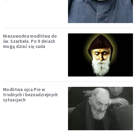
Niezawodna modlitwa do
św. Szarbela. Po 9 dniach
mogą dziać się cuda
Modlitwa ojca Pio w
trudnych i beznadziejnych
sytuacjach