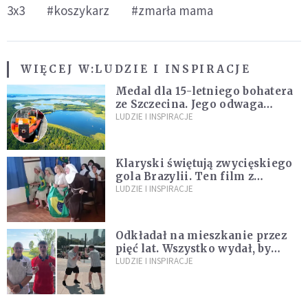
3x3
#koszykarz
#zmarła mama
WIĘCEJ W:
LUDZIE I INSPIRACJE
Medal dla 15-letniego bohatera
ze Szczecina. Jego odwaga
ocaliła ludzkie życie
LUDZIE I INSPIRACJE
Klaryski świętują zwycięskiego
gola Brazylii. Ten film z
zakonnicami obejrzały już
LUDZIE I INSPIRACJE
miliony
Odkładał na mieszkanie przez
pięć lat. Wszystko wydał, by
spełnić marzenie 80-letniego
LUDZIE I INSPIRACJE
dziadka