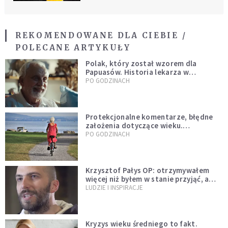
REKOMENDOWANE DLA CIEBIE /
POLECANE ARTYKUŁY
Polak, który został wzorem dla
Papuasów. Historia lekarza w
sutannie, który uleczył dżunglę
PO GODZINACH
Protekcjonalne komentarze, błędne
założenia dotyczące wieku.
Stereotypy ranią, kłamią i rozrywają
PO GODZINACH
więzi
Krzysztof Pałys OP: otrzymywałem
więcej niż byłem w stanie przyjąć, a
Bóg stawał się bardziej realny niż
LUDZIE I INSPIRACJE
wszystko inne
Kryzys wieku średniego to fakt.