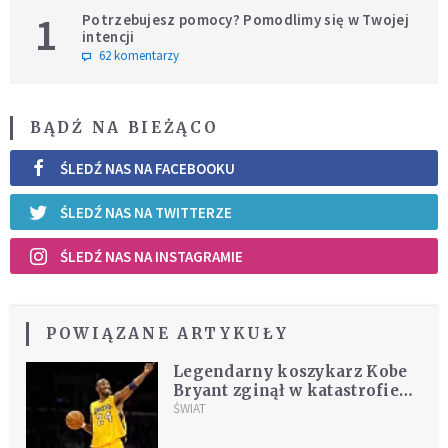
1
Potrzebujesz pomocy? Pomodlimy się w Twojej
intencji
62 komentarzy
BĄDŹ NA BIEŻĄCO
ŚLEDŹ NAS NA FACEBOOKU
ŚLEDŹ NAS NA TWITTERZE
ŚLEDŹ NAS NA INSTAGRAMIE
POWIĄZANE ARTYKUŁY
Legendarny koszykarz Kobe
Bryant zginął w katastrofie
helikoptera
ŚWIAT