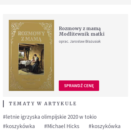
Rozmowy z mamą
Modlitewnik matki
oprac. Jarosław Błażusiak
SPRAWDŹ CENĘ
TEMATY W ARTYKULE
#letnie igrzyska olimpijskie 2020 w tokio
#koszykówka
#Michael Hicks
#koszykówka