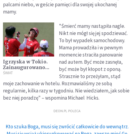
palcami niebo, w geście pamięci dla swojej ukochanej
mamy.
"Śmierć mamy nastąpiła nagle.
Nikt nie mógł się jej spodziewać.
To był wypadek samochodowy.
Mama prowadziła i w pewnym
momencie straciła panowanie
nad autem. Być może zasnęła,
Igrzyska w Tokio.
Zainaugurowano
być może był kłopot z oponą.
olimpijską
ŚWIAT
Strasznie to przeżyłam, stąd
rywalizację
moje zachowanie w hotelu. Rozmawialiśmy ze sobą
regularnie, kilka razy w tygodniu. Nie wiedziałem, jak sobie
bez niej poradzę" – wspomina Michael Hicks.
DEON.PL POLECA
Kto szuka Boga, musi się zwrócić całkowicie do wewnątrz.
Musi się wciąż ukierunkowywać na Boga, zawsze mieć Go