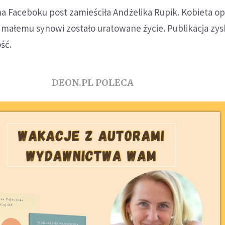
a Faceboku post zamieściła Andżelika Rupik. Kobieta op
ej małemu synowi zostało uratowane życie. Publikacja zys
ść.
DEON.PL POLECA