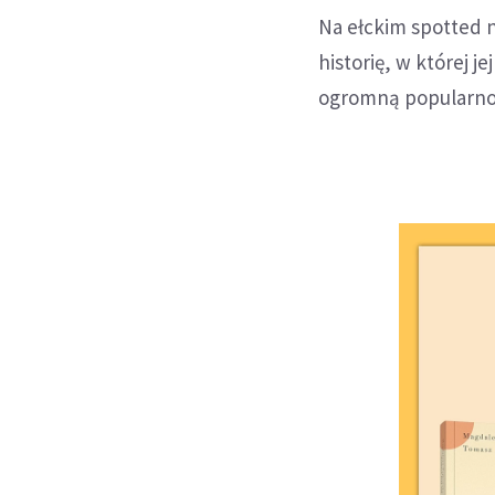
Na ełckim spotted n
historię, w której j
ogromną popularno