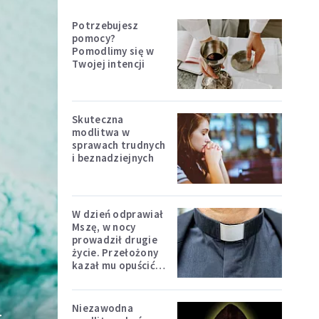
Potrzebujesz
pomocy?
Pomodlimy się w
Twojej intencji
Skuteczna
modlitwa w
sprawach trudnych
i beznadziejnych
W dzień odprawiał
Mszę, w nocy
prowadził drugie
życie. Przełożony
kazał mu opuścić
zakon
Niezawodna