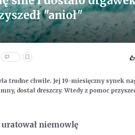
ę sine i dostało drgawek
yszedł "anioł"
a trudne chwile. Jej 19-miesięczny synek na
 zimny, dostał dreszczy. Wtedy z pomoc przysze
y uratował niemowlę