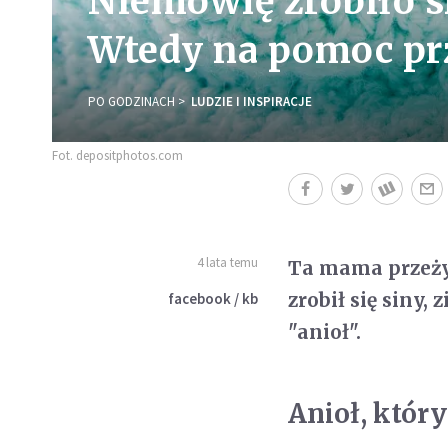
Niemowlę zrobiło si
Wtedy na pomoc prz
PO GODZINACH
LUDZIE I INSPIRACJE
Fot. depositphotos.com
4 lata temu
Ta mama przeżył
zrobił się siny,
facebook / kb
"anioł".
Anioł, któr