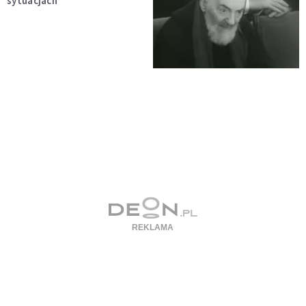
sytuacjach