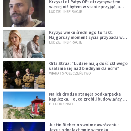
Krzysztof Pałys OP: otrzymywałem
więcej niż byłem w stanie przyjąć, a
Bóg stawał się bardziej realny niż
LUDZIE I INSPIRACJE
wszystko inne
Kryzys wieku średniego to fakt.
Najgorszy moment życia przypada w
konkretnym czasie
LUDZIE I INSPIRACJE
Orla Straż: "Ludzie mają dość ckliwego
użalania się nad biednymi dziećmi"
WIARA I SPOŁECZEŃSTWO
Na ich drodze stanęła podkarpacka
kapliczka. To, co zrobili budowlańcy,
wzrusza i daje nadzieję [GALERIA]
PO GODZINACH
Justin Bieber o swoim nawróceniu:
Jezus odnalazł mnie w mroku i