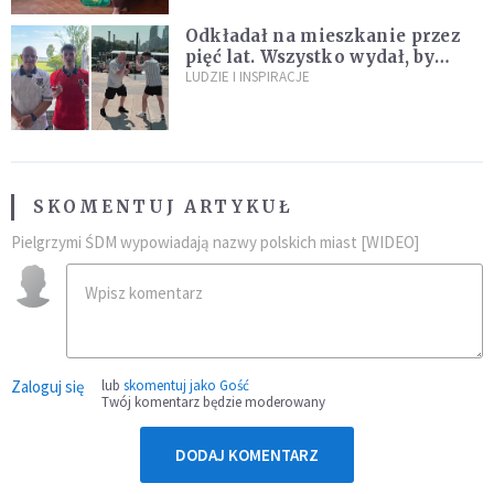
Odkładał na mieszkanie przez
pięć lat. Wszystko wydał, by
spełnić marzenie 80-letniego
LUDZIE I INSPIRACJE
dziadka
SKOMENTUJ ARTYKUŁ
Pielgrzymi ŚDM wypowiadają nazwy polskich miast [WIDEO]
Zaloguj się
lub
skomentuj jako Gość
Twój komentarz będzie moderowany
DODAJ KOMENTARZ