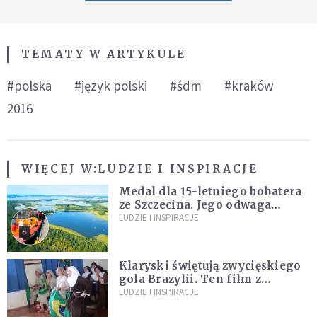
TEMATY W ARTYKULE
#polska
#język polski
#śdm
#kraków
2016
WIĘCEJ W:
LUDZIE I INSPIRACJE
Medal dla 15-letniego bohatera
ze Szczecina. Jego odwaga
ocaliła ludzkie życie
LUDZIE I INSPIRACJE
Klaryski świętują zwycięskiego
gola Brazylii. Ten film z
zakonnicami obejrzały już
LUDZIE I INSPIRACJE
miliony