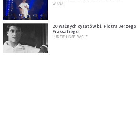
wyciągnął mnie stamtąd
WIARA
20 ważnych cytatów bł. Piotra Jerzego
Frassatiego
LUDZIE I INSPIRACJE