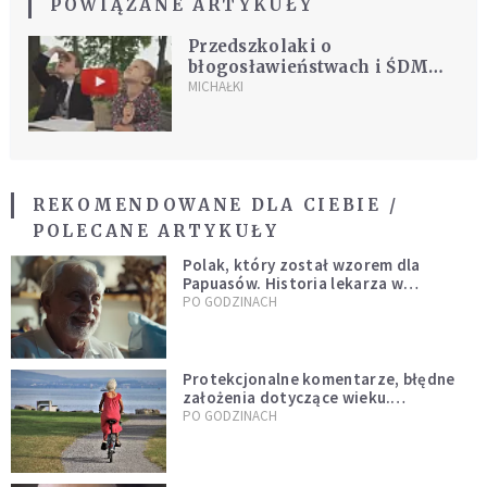
POWIĄZANE ARTYKUŁY
Przedszkolaki o
błogosławieństwach i ŚDM
[WIDEO]
MICHAŁKI
REKOMENDOWANE DLA CIEBIE /
POLECANE ARTYKUŁY
Polak, który został wzorem dla
Papuasów. Historia lekarza w
sutannie, który uleczył dżunglę
PO GODZINACH
Protekcjonalne komentarze, błędne
założenia dotyczące wieku.
Stereotypy ranią, kłamią i rozrywają
PO GODZINACH
więzi