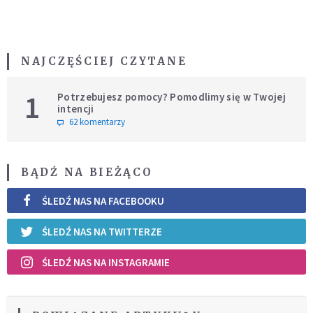
NAJCZĘŚCIEJ CZYTANE
1
Potrzebujesz pomocy? Pomodlimy się w Twojej
intencji
62 komentarzy
BĄDŹ NA BIEŻĄCO
ŚLEDŹ NAS NA FACEBOOKU
ŚLEDŹ NAS NA TWITTERZE
ŚLEDŹ NAS NA INSTAGRAMIE