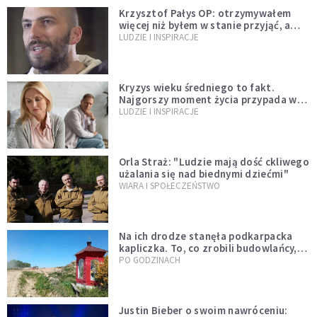
Krzysztof Pałys OP: otrzymywałem
więcej niż byłem w stanie przyjąć, a
Bóg stawał się bardziej realny niż
LUDZIE I INSPIRACJE
wszystko inne
Kryzys wieku średniego to fakt.
Najgorszy moment życia przypada w
konkretnym czasie
LUDZIE I INSPIRACJE
Orla Straż: "Ludzie mają dość ckliwego
użalania się nad biednymi dziećmi"
WIARA I SPOŁECZEŃSTWO
Na ich drodze stanęła podkarpacka
kapliczka. To, co zrobili budowlańcy,
wzrusza i daje nadzieję [GALERIA]
PO GODZINACH
Justin Bieber o swoim nawróceniu: