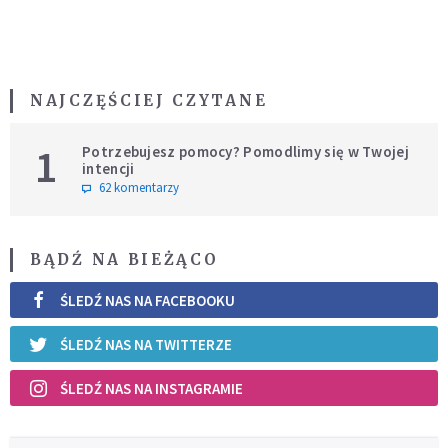
NAJCZĘŚCIEJ CZYTANE
1
Potrzebujesz pomocy? Pomodlimy się w Twojej
intencji
62 komentarzy
BĄDŹ NA BIEŻĄCO
ŚLEDŹ NAS NA FACEBOOKU
ŚLEDŹ NAS NA TWITTERZE
ŚLEDŹ NAS NA INSTAGRAMIE