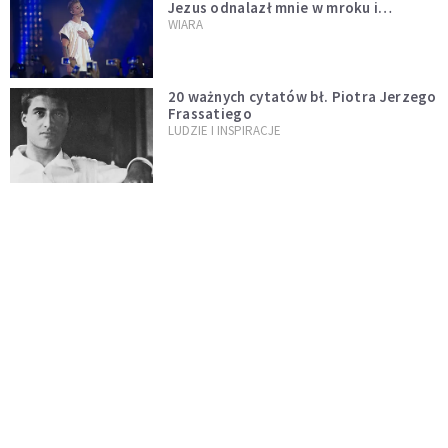
Jezus odnalazł mnie w mroku i
wyciągnął mnie stamtąd
WIARA
20 ważnych cytatów bł. Piotra Jerzego
Frassatiego
LUDZIE I INSPIRACJE