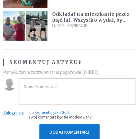
Odkładał na mieszkanie przez
pięć lat. Wszystko wydał, by
spełnić marzenie 80-letniego
LUDZIE I INSPIRACJE
dziadka
SKOMENTUJ ARTYKUŁ
Pomyśl, zanim zadzwonisz na pogotowie [WIDEO]
Zaloguj się
lub
skomentuj jako Gość
Twój komentarz będzie moderowany
DODAJ KOMENTARZ