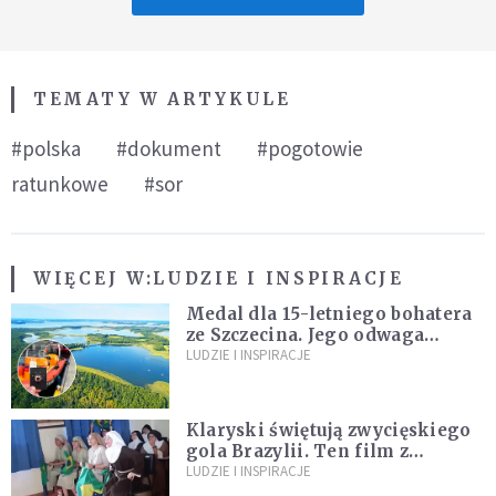
TEMATY W ARTYKULE
#polska
#dokument
#pogotowie
ratunkowe
#sor
WIĘCEJ W:
LUDZIE I INSPIRACJE
Medal dla 15-letniego bohatera
ze Szczecina. Jego odwaga
ocaliła ludzkie życie
LUDZIE I INSPIRACJE
Klaryski świętują zwycięskiego
gola Brazylii. Ten film z
zakonnicami obejrzały już
LUDZIE I INSPIRACJE
miliony