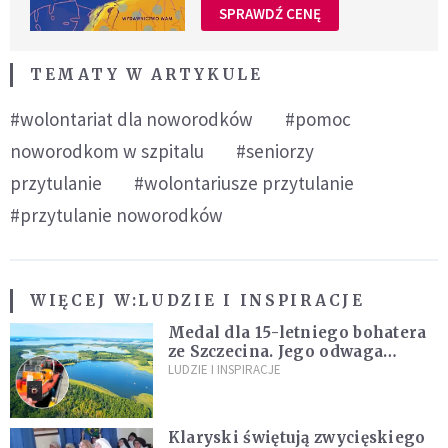
SPRAWDŹ CENĘ
TEMATY W ARTYKULE
#wolontariat dla noworodków
#pomoc
noworodkom w szpitalu
#seniorzy
przytulanie
#wolontariusze przytulanie
#przytulanie noworodków
WIĘCEJ W:
LUDZIE I INSPIRACJE
Medal dla 15-letniego bohatera
ze Szczecina. Jego odwaga
ocaliła ludzkie życie
LUDZIE I INSPIRACJE
Klaryski świętują zwycięskiego