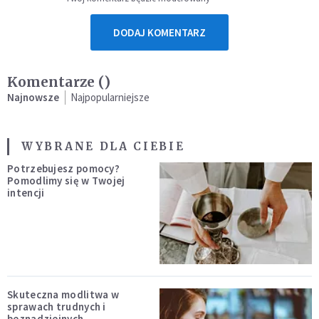
DODAJ KOMENTARZ
Komentarze (
)
Najnowsze
Najpopularniejsze
WYBRANE DLA CIEBIE
Potrzebujesz pomocy?
Pomodlimy się w Twojej
intencji
Skuteczna modlitwa w
sprawach trudnych i
beznadziejnych