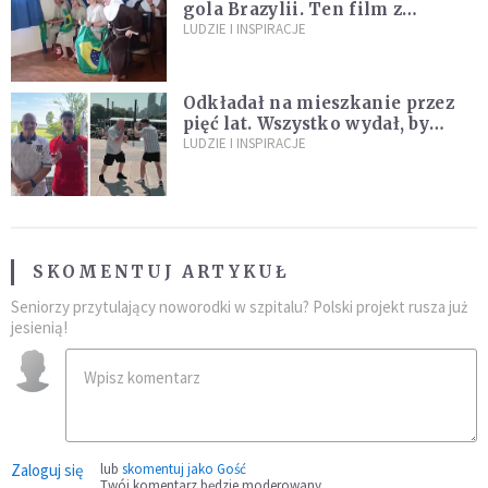
gola Brazylii. Ten film z
zakonnicami obejrzały już
LUDZIE I INSPIRACJE
miliony
Odkładał na mieszkanie przez
pięć lat. Wszystko wydał, by
spełnić marzenie 80-letniego
LUDZIE I INSPIRACJE
dziadka
SKOMENTUJ ARTYKUŁ
Seniorzy przytulający noworodki w szpitalu? Polski projekt rusza już
jesienią!
Zaloguj się
lub
skomentuj jako Gość
Twój komentarz będzie moderowany