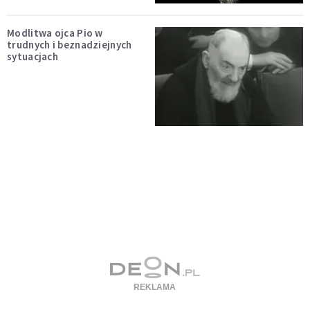
Modlitwa ojca Pio w
trudnych i beznadziejnych
sytuacjach