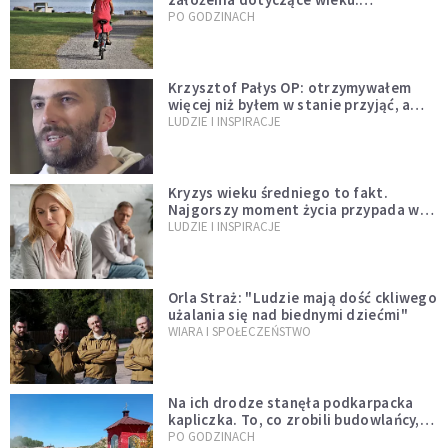
Stereotypy ranią, kłamią i rozrywają
PO GODZINACH
więzi
Krzysztof Pałys OP: otrzymywałem
więcej niż byłem w stanie przyjąć, a
Bóg stawał się bardziej realny niż
LUDZIE I INSPIRACJE
wszystko inne
Kryzys wieku średniego to fakt.
Najgorszy moment życia przypada w
konkretnym czasie
LUDZIE I INSPIRACJE
Orla Straż: "Ludzie mają dość ckliwego
użalania się nad biednymi dziećmi"
WIARA I SPOŁECZEŃSTWO
Na ich drodze stanęła podkarpacka
kapliczka. To, co zrobili budowlańcy,
wzrusza i daje nadzieję [GALERIA]
PO GODZINACH