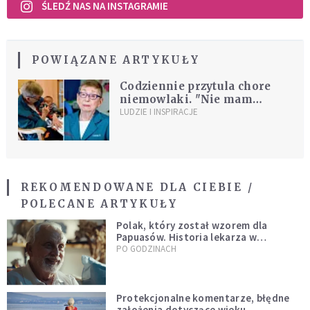
ŚLEDŹ NAS NA INSTAGRAMIE
POWIĄZANE ARTYKUŁY
Codziennie przytula chore
niemowlaki. "Nie mam
dzieci, ale czuję, że otaczają
LUDZIE I INSPIRACJE
mnie anioły"
REKOMENDOWANE DLA CIEBIE /
POLECANE ARTYKUŁY
Polak, który został wzorem dla
Papuasów. Historia lekarza w
sutannie, który uleczył dżunglę
PO GODZINACH
Protekcjonalne komentarze, błędne
założenia dotyczące wieku.