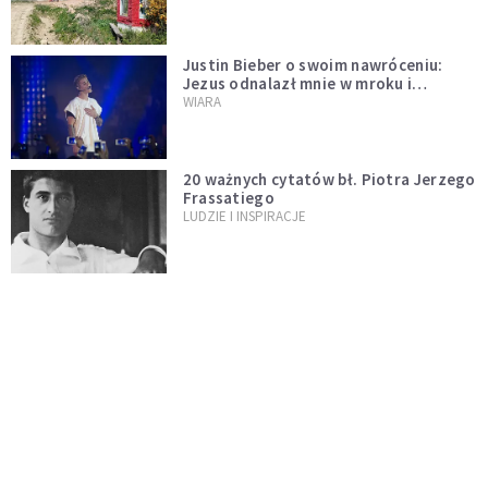
Justin Bieber o swoim nawróceniu:
Jezus odnalazł mnie w mroku i
wyciągnął mnie stamtąd
WIARA
20 ważnych cytatów bł. Piotra Jerzego
Frassatiego
LUDZIE I INSPIRACJE