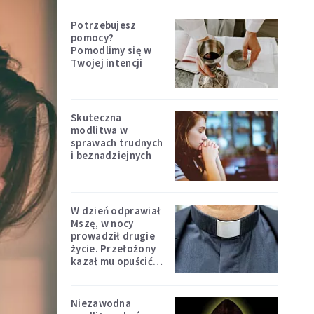
Potrzebujesz
pomocy?
Pomodlimy się w
Twojej intencji
Skuteczna
modlitwa w
sprawach trudnych
i beznadziejnych
W dzień odprawiał
Mszę, w nocy
prowadził drugie
życie. Przełożony
kazał mu opuścić
zakon
Niezawodna