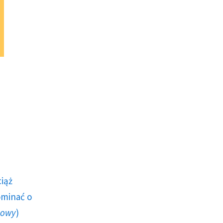
ciąż
ominać o
howy
)