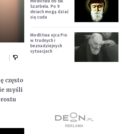
modlitwa do św.
Szarbela. Po 9
dniach mogą dziać
się cuda
Modlitwa ojca Pio
w trudnych i
beznadziejnych
sytuacjach
ę często
ie myśli
prostu