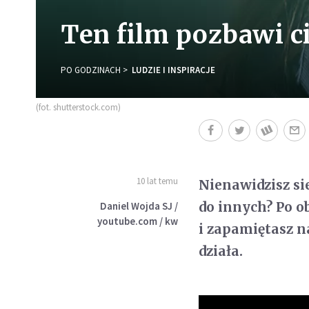
Ten film pozbawi 
PO GODZINACH
LUDZIE I INSPIRACJE
(fot. shutterstock.com)
10 lat temu
Nienawidzisz sie
do innych? Po o
Daniel Wojda SJ /
youtube.com / kw
i zapamiętasz na
działa.