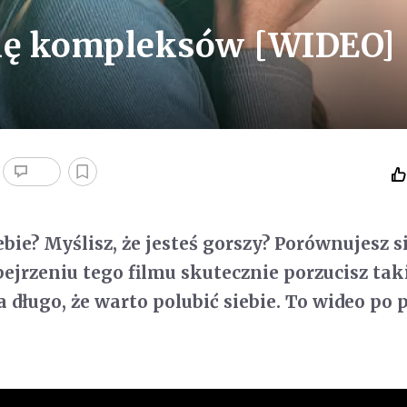
cię kompleksów [WIDEO]
bie? Myślisz, że jesteś gorszy? Porównujesz si
bejrzeniu tego filmu skutecznie porzucisz tak
 długo, że warto polubić siebie. To wideo po 