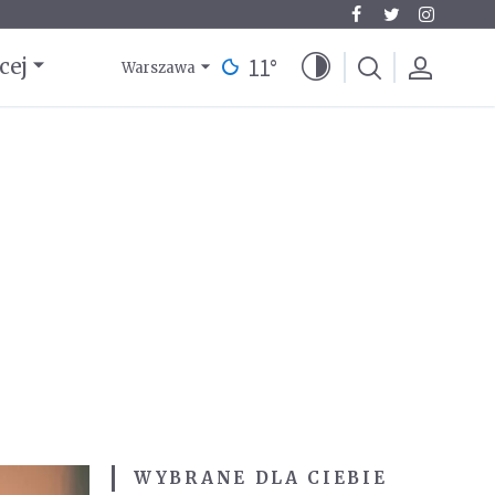
11
°
cej
Warszawa
WYBRANE DLA CIEBIE