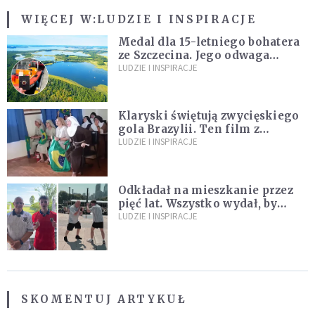
WIĘCEJ W:
LUDZIE I INSPIRACJE
Medal dla 15-letniego bohatera
ze Szczecina. Jego odwaga
ocaliła ludzkie życie
LUDZIE I INSPIRACJE
Klaryski świętują zwycięskiego
gola Brazylii. Ten film z
zakonnicami obejrzały już
LUDZIE I INSPIRACJE
miliony
Odkładał na mieszkanie przez
pięć lat. Wszystko wydał, by
spełnić marzenie 80-letniego
LUDZIE I INSPIRACJE
dziadka
SKOMENTUJ ARTYKUŁ