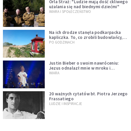
Orla Straż: "Ludzie mają dość ckliwego
użalania się nad biednymi dziećmi"
WIARA I SPOŁECZEŃSTWO
Na ich drodze stanęła podkarpacka
kapliczka. To, co zrobili budowlańcy,
wzrusza i daje nadzieję [GALERIA]
PO GODZINACH
Justin Bieber o swoim nawróceniu:
Jezus odnalazł mnie w mroku i
wyciągnął mnie stamtąd
WIARA
20 ważnych cytatów bł. Piotra Jerzego
Frassatiego
LUDZIE I INSPIRACJE