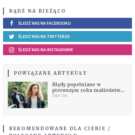
BĄDŹ NA BIEŻĄCO
ŚLEDŹ NAS NA FACEBOOKU
ŚLEDŹ NAS NA TWITTERZE
ŚLEDŹ NAS NA INSTAGRAMIE
POWIĄZANE ARTYKUŁY
Błędy popełniane w
pierwszym roku małżeństwa.
Jak sobie z nimi poradzić?
ONA I ON
REKOMENDOWANE DLA CIEBIE /