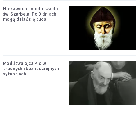
Niezawodna modlitwa do
św. Szarbela. Po 9 dniach
mogą dziać się cuda
Modlitwa ojca Pio w
trudnych i beznadziejnych
sytuacjach