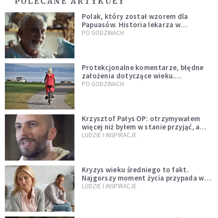
POLECANE ARTYKUŁY
Polak, który został wzorem dla
Papuasów. Historia lekarza w
sutannie, który uleczył dżunglę
PO GODZINACH
Protekcjonalne komentarze, błędne
założenia dotyczące wieku.
Stereotypy ranią, kłamią i rozrywają
PO GODZINACH
więzi
Krzysztof Pałys OP: otrzymywałem
więcej niż byłem w stanie przyjąć, a
Bóg stawał się bardziej realny niż
LUDZIE I INSPIRACJE
wszystko inne
Kryzys wieku średniego to fakt.
Najgorszy moment życia przypada w
konkretnym czasie
LUDZIE I INSPIRACJE