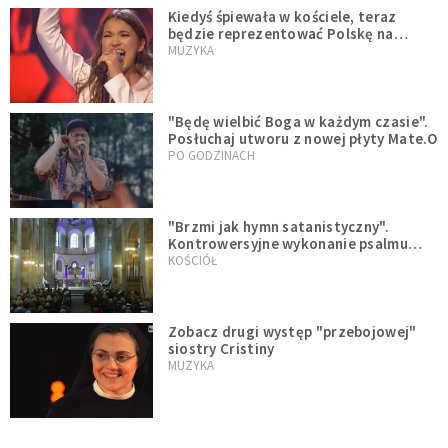
Kiedyś śpiewała w kościele, teraz
będzie reprezentować Polskę na
Eurowizji. Zobaczcie jej występ
MUZYKA
"Będę wielbić Boga w każdym czasie".
Posłuchaj utworu z nowej płyty Mate.O
PO GODZINACH
"Brzmi jak hymn satanistyczny".
Kontrowersyjne wykonanie psalmu
podczas mszy w Kolonii rozsierdziło
KOŚCIÓŁ
internautów
Zobacz drugi występ "przebojowej"
siostry Cristiny
MUZYKA