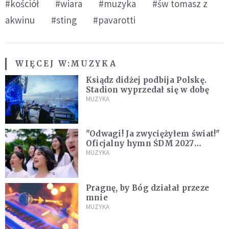
#kościół
#wiara
#muzyka
#św tomasz z
akwinu
#sting
#pavarotti
WIĘCEJ W:
MUZYKA
Ksiądz didżej podbija Polskę.
Stadion wyprzedał się w dobę
MUZYKA
"Odwagi! Ja zwyciężyłem świat!"
Oficjalny hymn ŚDM 2027
zaprezentowany
MUZYKA
Pragnę, by Bóg działał przeze
mnie
MUZYKA