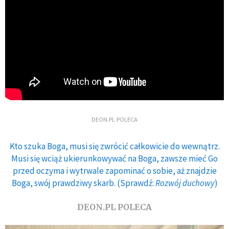
DEON.PL POLECA
Kto szuka Boga, musi się zwrócić całkowicie do wewnątrz.
Musi się wciąż ukierunkowywać na Boga, zawsze mieć Go
przed oczyma i wytrwale zapominać o sobie, aż znajdzie
Boga, swój prawdziwy skarb. (Sprawdź:
Rozwój duchowy
)
DEON.PL POLECA