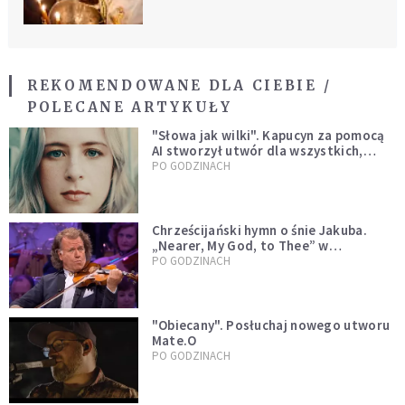
REKOMENDOWANE DLA CIEBIE /
POLECANE ARTYKUŁY
"Słowa jak wilki". Kapucyn za pomocą
AI stworzył utwór dla wszystkich,
którzy doświadczają hejtu
PO GODZINACH
Chrześcijański hymn o śnie Jakuba.
„Nearer, My God, to Thee” w
wykonaniu André Rieu [WIDEO]
PO GODZINACH
"Obiecany". Posłuchaj nowego utworu
Mate.O
PO GODZINACH