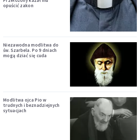
Przełożony kazał mu
opuścić zakon
Niezawodna modlitwa do
św. Szarbela. Po 9 dniach
mogą dziać się cuda
Modlitwa ojca Pio w
trudnych i beznadziejnych
sytuacjach