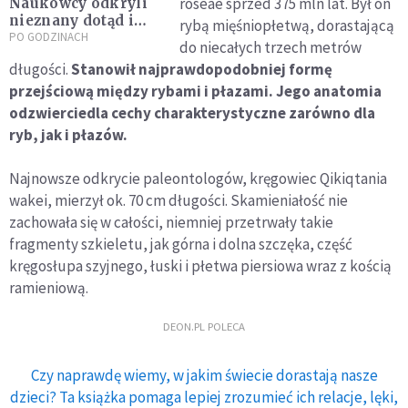
roseae sprzed 375 mln lat. Był on
Naukowcy odkryli
nieznany dotąd i
rybą mięśniopłetwą, dorastającą
największy gatunek
PO GODZINACH
do niecałych trzech metrów
lilii wodnej. Rosła
długości.
Stanowił najprawdopodobniej formę
już od milionów lat
przejściową między rybami i płazami. Jego anatomia
odzwierciedla cechy charakterystyczne zarówno dla
ryb, jak i płazów.
Najnowsze odkrycie paleontologów, kręgowiec Qikiqtania
wakei, mierzył ok. 70 cm długości. Skamieniałość nie
zachowała się w całości, niemniej przetrwały takie
fragmenty szkieletu, jak górna i dolna szczęka, część
kręgosłupa szyjnego, łuski i płetwa piersiowa wraz z kością
ramieniową.
DEON.PL POLECA
Czy naprawdę wiemy, w jakim świecie dorastają nasze
dzieci? Ta książka pomaga lepiej zrozumieć ich relacje, lęki,