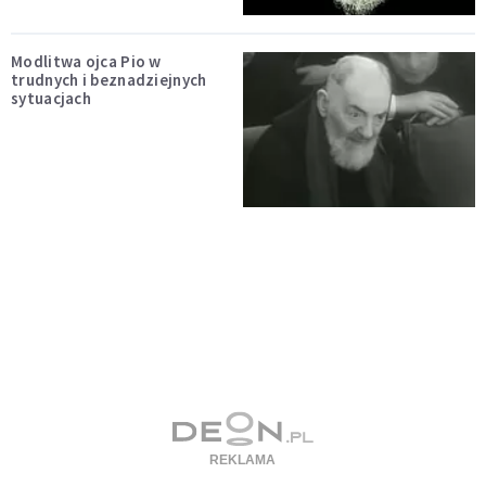
Modlitwa ojca Pio w
trudnych i beznadziejnych
sytuacjach