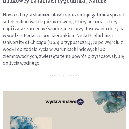
naukowcy na łamach tygodnika „Nature”.
Nowo odkryta skamieniałość reprezentuje gatunek sprzed
setek milionów lat (późny dewon), który posiada cztery
nogi i zarazem cechy świadczące o przystosowaniu do życia
w wodzie. Badacze pod kierunkiem Neila H. Shubina z
University of Chicago (USA) przypuszczają, że po wyjściu z
wody i epizodzie życia w warunkach lądowych lub
ziemnowodnych, zwierzęta te na powrót przystosowały się
do życia wodnego.
DEON.PL POLECA