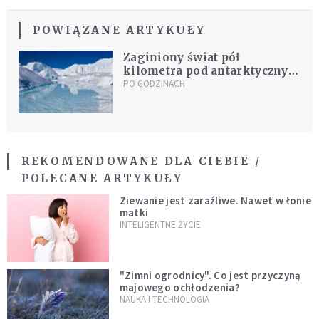
POWIĄZANE ARTYKUŁY
Zaginiony świat pół
kilometra pod antarktycznym
lodem. Naukowcy są
PO GODZINACH
zdumieni
REKOMENDOWANE DLA CIEBIE /
POLECANE ARTYKUŁY
Ziewanie jest zaraźliwe. Nawet w łonie
matki
INTELIGENTNE ŻYCIE
"Zimni ogrodnicy". Co jest przyczyną
majowego ochłodzenia?
NAUKA I TECHNOLOGIA