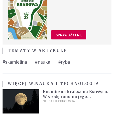
SPRAWDŹ CENĘ
TEMATY W ARTYKULE
#skamielina
#nauka
#ryba
WIĘCEJ W:
NAUKA I TECHNOLOGIA
Kosmiczna kraksa na Księżycu.
W środę rano na jego
powierzchni dojdzie do
NAUKA I TECHNOLOGIA
niezwykłego zdarzenia