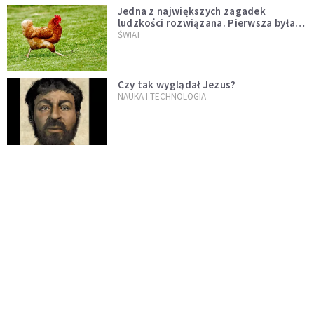
Jedna z największych zagadek
ludzkości rozwiązana. Pierwsza była
kura, a nie jajko
ŚWIAT
Czy tak wyglądał Jezus?
NAUKA I TECHNOLOGIA