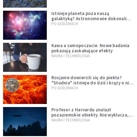
Istnieje planeta poza naszą
galaktyką? Astronomowie dokonali
niezwykłego odkrycia
PO GODZINACH
Kawa a samopoczucie. Nowe badania
pokazują zaskakujące efekty
NAUKA I TECHNOLOGIA
Rosjanie dowiercili się do piekła?
"Studnia" istnieje do dziś i krąży o niej
legenda, w której jest ziarno prawdy
PO GODZINACH
Profesor z Harvardu znalazł
pozaziemskie obiekty. Nie wyklucza,
że "to technologia obcych"
NAUKA I TECHNOLOGIA