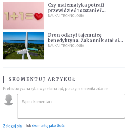
Czy matematyka potrafi
przewidzieć rozstanie?
Naukowcy stworzyli model
NAUKA I TECHNOLOGIA
miłości
Dron odkrył tajemnicę
benedyktyna. Zakonnik stał się
sławny
NAUKA I TECHNOLOGIA
SKOMENTUJ ARTYKUŁ
Prehistoryczna ryba wyszła na ląd, po czym zmieniła zdanie
Zaloguj się
lub
skomentuj jako Gość