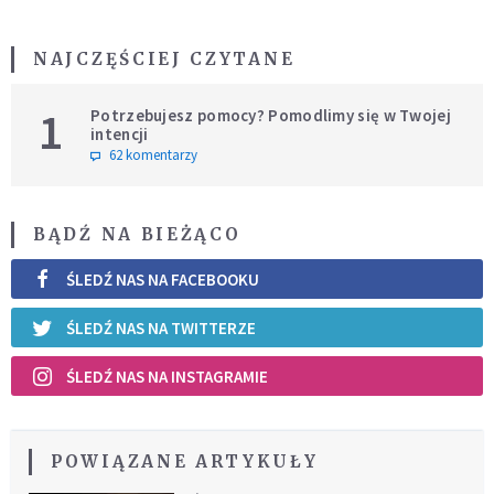
NAJCZĘŚCIEJ CZYTANE
1
Potrzebujesz pomocy? Pomodlimy się w Twojej
intencji
62 komentarzy
BĄDŹ NA BIEŻĄCO
ŚLEDŹ NAS NA FACEBOOKU
ŚLEDŹ NAS NA TWITTERZE
ŚLEDŹ NAS NA INSTAGRAMIE
POWIĄZANE ARTYKUŁY