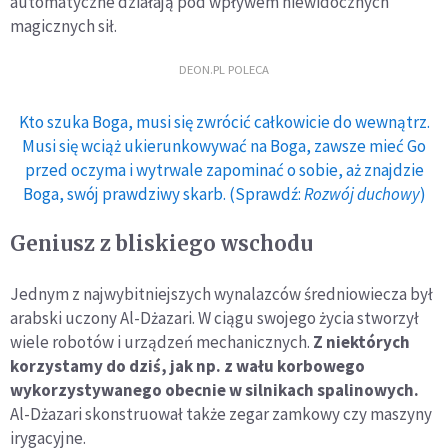
automatyczne działają pod wpływem niewidocznych
magicznych sił.
DEON.PL POLECA
Kto szuka Boga, musi się zwrócić całkowicie do wewnątrz.
Musi się wciąż ukierunkowywać na Boga, zawsze mieć Go
przed oczyma i wytrwale zapominać o sobie, aż znajdzie
Boga, swój prawdziwy skarb. (Sprawdź:
Rozwój duchowy
)
Geniusz z bliskiego wschodu
Jednym z najwybitniejszych wynalazców średniowiecza był
arabski uczony Al-Dżazari. W ciągu swojego życia stworzył
wiele robotów i urządzeń mechanicznych.
Z niektórych
korzystamy do dziś, jak np. z wału korbowego
wykorzystywanego obecnie w silnikach spalinowych.
Al-Dżazari skonstruował także zegar zamkowy czy maszyny
irygacyjne.