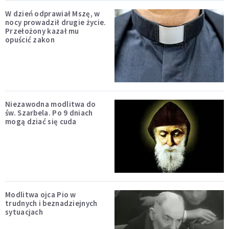
W dzień odprawiał Mszę, w
nocy prowadził drugie życie.
Przełożony kazał mu
opuścić zakon
Niezawodna modlitwa do
św. Szarbela. Po 9 dniach
mogą dziać się cuda
Modlitwa ojca Pio w
trudnych i beznadziejnych
sytuacjach