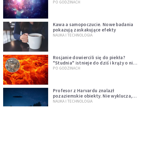
niezwykłego odkrycia
PO GODZINACH
Kawa a samopoczucie. Nowe badania
pokazują zaskakujące efekty
NAUKA I TECHNOLOGIA
Rosjanie dowiercili się do piekła?
"Studnia" istnieje do dziś i krąży o niej
legenda, w której jest ziarno prawdy
PO GODZINACH
Profesor z Harvardu znalazł
pozaziemskie obiekty. Nie wyklucza,
że "to technologia obcych"
NAUKA I TECHNOLOGIA
Jedna z największych zagadek
ludzkości rozwiązana. Pierwsza była
kura, a nie jajko
ŚWIAT