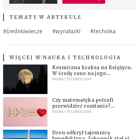
TEMATY W ARTYKULE
#średniowiecze
#wynalazki
#technika
WIĘCEJ W:
NAUKA I TECHNOLOGIA
Kosmiczna kraksa na Księżycu.
W środę rano na jego
powierzchni dojdzie do
NAUKA I TECHNOLOGIA
niezwykłego zdarzenia
Czy matematyka potrafi
przewidzieć rozstanie?
Naukowcy stworzyli model
NAUKA I TECHNOLOGIA
miłości
Dron odkrył tajemnicę
benedyktyna. Zakonnik stał się