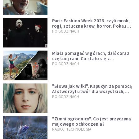
Paris Fashion Week 2026, czyli mrok,
rogi, sztuczna krew, horror. Pokaz
mody czy fascynacja diabłem?
PO GODZINACH
Miała pomagać w górach, dziś coraz
częściej rani. Co stało się z
Tatromaniakami?
PO GODZINACH
"Słowa jak wilki". Kapucyn za pomocą
AI stworzył utwór dla wszystkich,
którzy doświadczają hejtu
PO GODZINACH
"Zimni ogrodnicy". Co jest przyczyną
majowego ochłodzenia?
NAUKA I TECHNOLOGIA