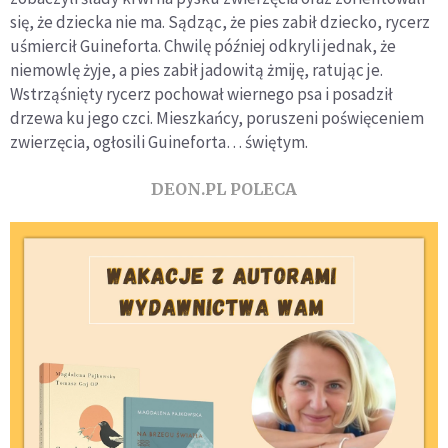
się, że dziecka nie ma. Sądząc, że pies zabił dziecko, rycerz
uśmiercił Guineforta. Chwilę później odkryli jednak, że
niemowlę żyje, a pies zabił jadowitą żmiję, ratując je.
Wstrząśnięty rycerz pochował wiernego psa i posadził
drzewa ku jego czci. Mieszkańcy, poruszeni poświęceniem
zwierzęcia, ogłosili Guineforta… świętym.
DEON.PL POLECA