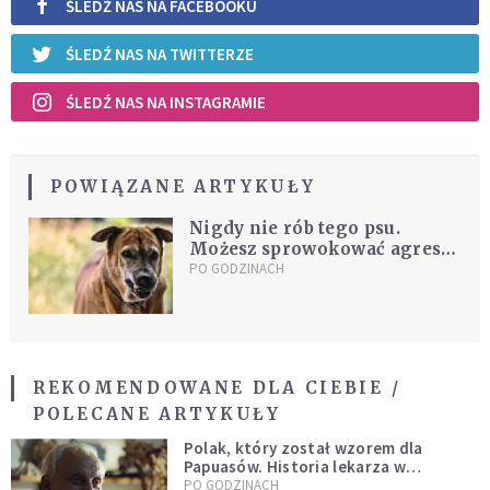
ŚLEDŹ NAS NA FACEBOOKU
ŚLEDŹ NAS NA TWITTERZE
ŚLEDŹ NAS NA INSTAGRAMIE
POWIĄZANE ARTYKUŁY
Nigdy nie rób tego psu.
Możesz sprowokować agresję
i ugryzienie
PO GODZINACH
REKOMENDOWANE DLA CIEBIE /
POLECANE ARTYKUŁY
Polak, który został wzorem dla
Papuasów. Historia lekarza w
sutannie, który uleczył dżunglę
PO GODZINACH