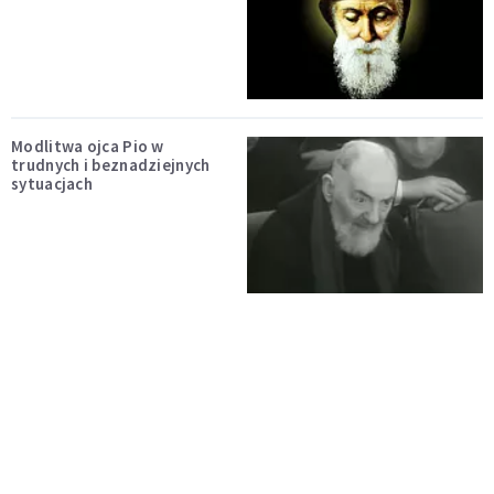
Modlitwa ojca Pio w
trudnych i beznadziejnych
sytuacjach