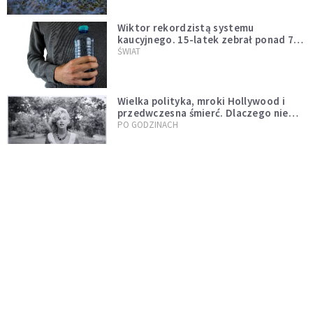
Wiktor rekordzistą systemu
kaucyjnego. 15-latek zebrał ponad 7
tys. butelek i puszek
ŚWIAT
Wielka polityka, mroki Hollywood i
przedwczesna śmierć. Dlaczego nie
możemy przestać mówić o Marilyn
PO GODZINACH
Monroe?
Nocne marki pod lupą naukowców.
Badanie wskazuje na większe ryzyko
zawału
PO GODZINACH