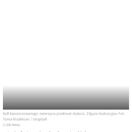
Kult kanonizowanego zwierzęcia przetrwał stulecia. Zdjęcie ilustracyjne. Fot.
Tonia Kraakman / Unsplash
1 rok temu