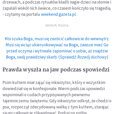
drzewach, a podczas rytuałów kładli nagie dzieci na słomie i
zapalali wokół nich świece, co czasem kończyło się tragedią
- czytamy na portalu
weekend.gazeta.pl
.
DEON.PL POLECA
Kto szuka Boga, musi się zwrócić całkowicie do wewnątrz.
Musi się wciąż ukierunkowywać na Boga, zawsze mieć Go
przed oczyma i wytrwale zapominać o sobie, aż znajdzie
Boga, swój prawdziwy skarb. (Sprawdź:
Rozwój duchowy
)
Prawda wyszła na jaw podczas spowiedzi
Psim kultem miał zająć się inkwizytor, który o wszystkim
dowiedział się w konfesjonale. Wierni podczas spowiedzi
wspominali o cudach przypisywanych pewnemu
tajemniczemu świętemu. Gdy inkwizytor odkrył, że chodzi o
psa, rozpoczął zdecydowaną walkę z tym kultem, starając
się go całkowicie zlikwidować. Podjął on próbę