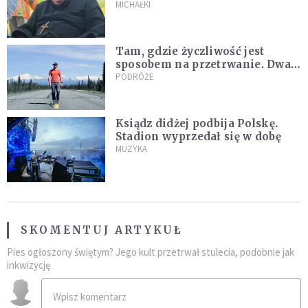
Archidiecezja pokazała
MICHAŁKI
nagranie z pielgrzymki
Tam, gdzie życzliwość jest
sposobem na przetrwanie. Dwa
tygodnie na Alasce [REPORTAŻ]
PODRÓŻE
Ksiądz didżej podbija Polskę.
Stadion wyprzedał się w dobę
MUZYKA
SKOMENTUJ ARTYKUŁ
Pies ogłoszony świętym? Jego kult przetrwał stulecia, podobnie jak
inkwizycję