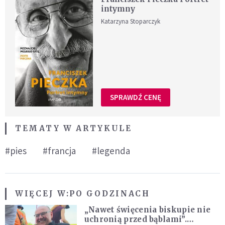
intymny
Katarzyna Stoparczyk
SPRAWDŹ CENĘ
TEMATY W ARTYKULE
#pies
#francja
#legenda
WIĘCEJ W:
PO GODZINACH
„Nawet święcenia biskupie nie
uchronią przed bąblami”.