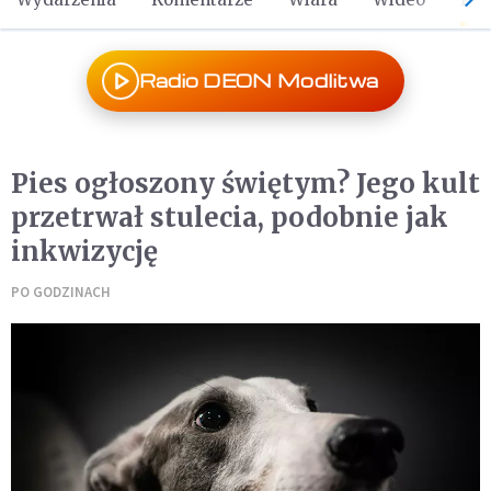
Radio DEON Modlitwa
Pies ogłoszony świętym? Jego kult
przetrwał stulecia, podobnie jak
inkwizycję
PO GODZINACH