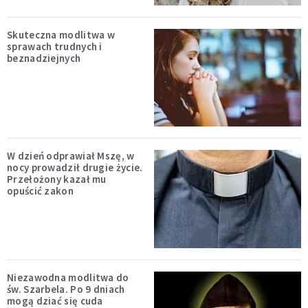
Skuteczna modlitwa w
sprawach trudnych i
beznadziejnych
W dzień odprawiał Mszę, w
nocy prowadził drugie życie.
Przełożony kazał mu
opuścić zakon
Niezawodna modlitwa do
św. Szarbela. Po 9 dniach
mogą dziać się cuda