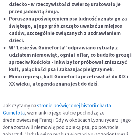
dziecko - w rzeczywistości zwierzę uratowało je
przed jadowitą żmiją.
Poruszona poświęceniem psa ludność uznała go za
świętego, a jego grób zaczęto uważać za miejsce
cudów, szczególnie związanych z uzdrawianiem
dzieci.
W "Lesie św. Guineforta" odprawiano rytuały z
udziałem niemowląt, ognia i ofiar, co budziło grozę i
sprzeciw Kościoła - inkwizytor próbował zniszczyć
kult, paląc kości psa i zakazując pielgrzymek.
Mimo represji, kult Guineforta przetrwał aż do XIX i
XX wieku, a legenda znana jest do dziś.
Jak czytamy na
stronie poświęconej historii charta
Guinefota
, wzmianki o jego kulcie pochodzą ze
średniowiecznej Francji. Gdy w okolicach Lyonu rycerz i jego
żona zostawili niemowlę pod opieką psa, po powrocie
zobaczyli ślady krwi na pysku zwierzęcia oraz zorientowali