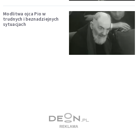
Modlitwa ojca Pio w
trudnych i beznadziejnych
sytuacjach