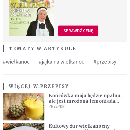
SPRAWDŹ CENĘ
TEMATY W ARTYKULE
#wielkanoc
#jajka na wielkanoc
#przepisy
WIĘCEJ W:
PRZEPISY
Końcówka maja będzie upalna,
ale jest mrożona lemoniada
ananasowa z limonką [PRZEPIS]
PRZEPISY
Kultowy żur wielkanocny