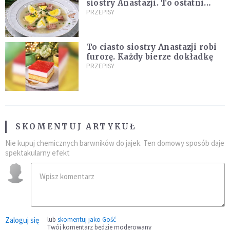
siostry Anastazji. To ostatni
moment, żeby go zrobić!
PRZEPISY
To ciasto siostry Anastazji robi
furorę. Każdy bierze dokładkę
PRZEPISY
SKOMENTUJ ARTYKUŁ
Nie kupuj chemicznych barwników do jajek. Ten domowy sposób daje
spektakularny efekt
Zaloguj się
lub
skomentuj jako Gość
Twój komentarz będzie moderowany