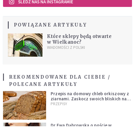
ŚLEDŹ NAS NA INSTAGRAMIE
POWIĄZANE ARTYKUŁY
Które sklepy będą otwarte
w Wielkanoc?
WIADOMOŚCI Z POLSKI
REKOMENDOWANE DLA CIEBIE /
POLECANE ARTYKUŁY
Przepis na domowy chleb orkiszowy z
ziarnami. Zaskocz swoich bliskich na
Wielkanoc
PRZEPISY
Dr Ewa Dąbrowska o poście w
chorobach metaboliczne: