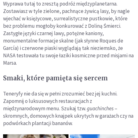
Wyprawa tutaj to zresztą podróż międzyplanetarna.
Zostawiasz w tyle zielone, pachnące żywicą lasy, by nagle
wjechać w księżycowe, surrealistyczne pustkowie, które
bez problemu mogłoby konkurować z Doliną Śmierci.
Zastygłe języki czarnej lawy, potężne kaniony,
monumentalne formacje skalne (jak słynne Roques de
García) i czerwone piaski wyglądają tak nieziemsko, że
NASA testowała tu swoje łaziki kosmiczne przed misjami na
Marsa.
Smaki, które pamięta się sercem
Teneryfy nie da się w pełni zrozumieć bez jej kuchni.
Zapomnij o luksusowych restauracjach z
międzynarodowym menu. Szukaj tzw.
guachinches
–
skromnych, domowych knajpek ukrytych w garażach czy na
podwórkach plantacji bananów.