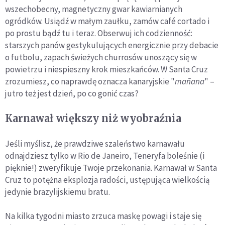
wszechobecny, magnetyczny gwar kawiarnianych
ogródków. Usiądź w małym zaułku, zamów café cortado i
po prostu bądź tu i teraz. Obserwuj ich codzienność:
starszych panów gestykulujących energicznie przy debacie
o futbolu, zapach świeżych churrosów unoszący się w
powietrzu i niespieszny krok mieszkańców. W Santa Cruz
zrozumiesz, co naprawdę oznacza kanaryjskie "
mañana
" –
jutro też jest dzień, po co gonić czas?
Karnawał większy niż wyobraźnia
Jeśli myślisz, że prawdziwe szaleństwo karnawału
odnajdziesz tylko w Rio de Janeiro, Teneryfa boleśnie (i
pięknie!) zweryfikuje Twoje przekonania. Karnawał w Santa
Cruz to potężna eksplozja radości, ustępująca wielkością
jedynie brazylijskiemu bratu.
Na kilka tygodni miasto zrzuca maskę powagi i staje się