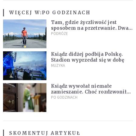
WIĘCEJ W:
PO GODZINACH
Tam, gdzie życzliwość jest
sposobem na przetrwanie. Dwa
tygodnie na Alasce [REPORTAŻ]
PODRÓŻE
Ksiądz didżej podbija Polskę.
Stadion wyprzedał się w dobę
MUZYKA
Ksiądz wywołał niemałe
zamieszanie. Choć rozdzwoniły
się telefony z całego kraju,
PO GODZINACH
przyznał, że niczego nie żałuje
SKOMENTUJ ARTYKUŁ