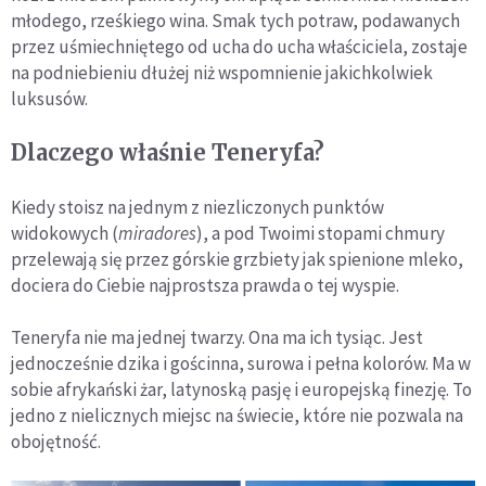
młodego, rześkiego wina. Smak tych potraw, podawanych
przez uśmiechniętego od ucha do ucha właściciela, zostaje
na podniebieniu dłużej niż wspomnienie jakichkolwiek
luksusów.
Dlaczego właśnie Teneryfa?
Kiedy stoisz na jednym z niezliczonych punktów
widokowych (
miradores
), a pod Twoimi stopami chmury
przelewają się przez górskie grzbiety jak spienione mleko,
dociera do Ciebie najprostsza prawda o tej wyspie.
Teneryfa nie ma jednej twarzy. Ona ma ich tysiąc. Jest
jednocześnie dzika i gościnna, surowa i pełna kolorów. Ma w
sobie afrykański żar, latynoską pasję i europejską finezję. To
jedno z nielicznych miejsc na świecie, które nie pozwala na
obojętność.