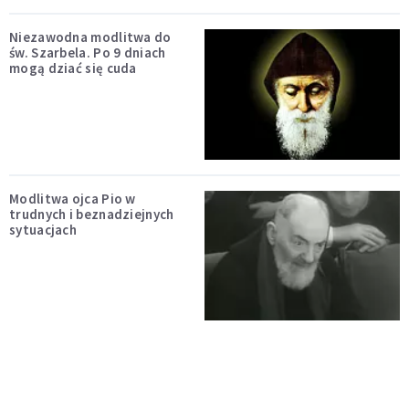
Niezawodna modlitwa do
św. Szarbela. Po 9 dniach
mogą dziać się cuda
Modlitwa ojca Pio w
trudnych i beznadziejnych
sytuacjach