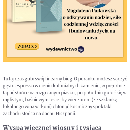
Tutaj czas gubi swój linearny bieg. O poranku możesz sączyć
gęste espresso w cieniu kolonialnych kamienic, w południe
łapać słońce na rozgrzanym piasku, po południu gubić się w
mglistym, baśniowym lesie, by wieczorem (ze szklanką
lokalnego wina w dłoni) chłonąć kosmiczny spektakl
zachodu słońca na dachu Hiszpanii.
Wyspa wiecznej wiosny i tysiąca