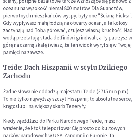
ściany, potężne bazaltowe tarcze wznoszące się pionowo z
oceanu na wysokość niemal 800 metrów. Dla Guanczów,
pierwotnych mieszkańców wyspy, były one "Ścianą Piekła".
Gdy wypływasz małą łodzią na otwarty ocean, a te kolosy
zaczynają nad Tobą górować, czujesz własną kruchość. Nad
wodą przelatują stada delfinów i grindwali, a Ty patrzysz w
górę na czarną skałę i wiesz, że ten widok wyrył się w Twojej
pamięci na zawsze.
Teide: Dach Hiszpanii w stylu Dzikiego
Zachodu
Żadne słowa nie oddadzą majestatu Teide (3
715 m n.p.m.
).
To nie tylko najwyższy szczyt Hiszpanii; to absolutne serce,
kręgosłup i największy skarb Teneryfy.
Kiedy wjeżdżasz do Parku Narodowego Teide, masz
wrażenie, że ktoś teleportował Cię prosto do kultowych
parków narodowych w USA. Zapomnij o Europie. Ta