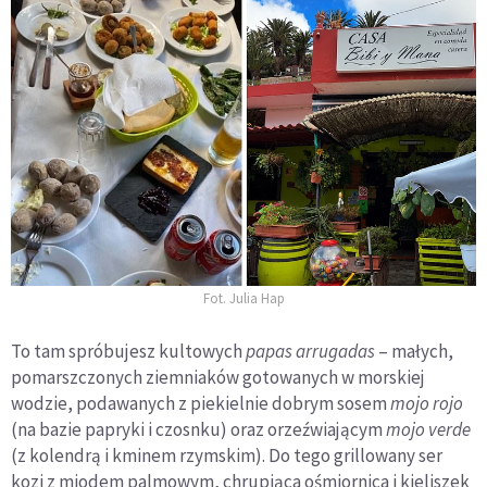
Fot. Julia Hap
To tam spróbujesz kultowych
papas arrugadas
– małych,
pomarszczonych ziemniaków gotowanych w morskiej
wodzie, podawanych z piekielnie dobrym sosem
mojo rojo
(na bazie papryki i czosnku) oraz orzeźwiającym
mojo verde
(z kolendrą i kminem rzymskim). Do tego grillowany ser
kozi z miodem palmowym, chrupiąca ośmiornica i kieliszek