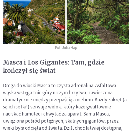
Fot. Julia Hap
Masca i Los Gigantes: Tam, gdzie
kończył się świat
Droga do wioski Masca to czysta adrenalina. Asfaltowa,
wąska wstęga tnie góry niczym brzytwa, zawieszona
dramatycznie między przepaścią a niebem. Każdy zakręt (a
są ich setki!) serwuje widok, który każe gwałtownie
naciskać hamulec i chwytać za aparat. Sama Masca,
uwięziona pośród potężnych, skalnych gigantów, przez
wieki była odcięta od świata. Dziś, choć łatwiej dostępna,