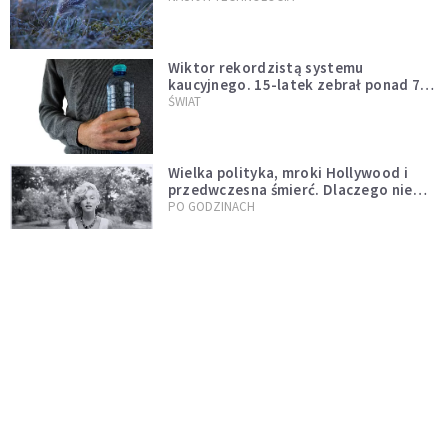
Wiktor rekordzistą systemu
kaucyjnego. 15-latek zebrał ponad 7
tys. butelek i puszek
ŚWIAT
Wielka polityka, mroki Hollywood i
przedwczesna śmierć. Dlaczego nie
możemy przestać mówić o Marilyn
PO GODZINACH
Monroe?
Nocne marki pod lupą naukowców.
Badanie wskazuje na większe ryzyko
zawału
PO GODZINACH