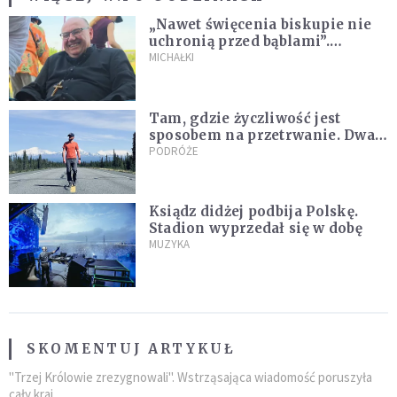
„Nawet święcenia biskupie nie
uchronią przed bąblami”.
Archidiecezja pokazała
MICHAŁKI
nagranie z pielgrzymki
Tam, gdzie życzliwość jest
sposobem na przetrwanie. Dwa
tygodnie na Alasce [REPORTAŻ]
PODRÓŻE
Ksiądz didżej podbija Polskę.
Stadion wyprzedał się w dobę
MUZYKA
SKOMENTUJ ARTYKUŁ
"Trzej Królowie zrezygnowali". Wstrząsająca wiadomość poruszyła
cały kraj