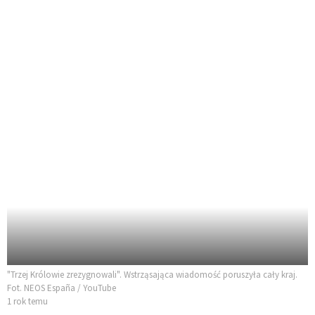
"Trzej Królowie zrezygnowali". Wstrząsająca wiadomość poruszyła cały kraj.
Fot. NEOS España / YouTube
1 rok temu