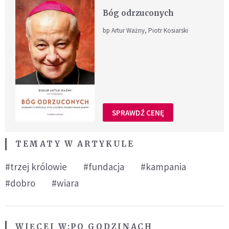
Bóg odrzuconych
bp Artur Ważny, Piotr Kosiarski
SPRAWDŹ CENĘ
TEMATY W ARTYKULE
#trzej królowie
#fundacja
#kampania
#dobro
#wiara
WIĘCEJ W:
PO GODZINACH