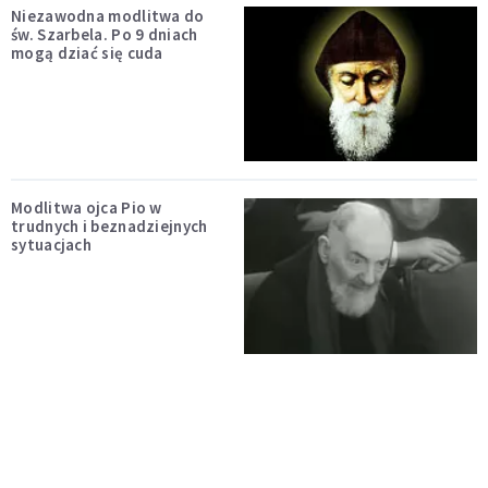
Niezawodna modlitwa do
św. Szarbela. Po 9 dniach
mogą dziać się cuda
Modlitwa ojca Pio w
trudnych i beznadziejnych
sytuacjach