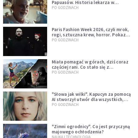
Papuasów. Historia lekarza w
sutannie, który uleczył dżunglę
PO GODZINACH
Paris Fashion Week 2026, czyli mrok,
rogi, sztuczna krew, horror. Pokaz
mody czy fascynacja diabłem?
PO GODZINACH
Miała pomagać w górach, dziś coraz
częściej rani. Co stało się z
Tatromaniakami?
PO GODZINACH
"Słowa jak wilki". Kapucyn za pomocą
AI stworzył utwór dla wszystkich,
którzy doświadczają hejtu
PO GODZINACH
"Zimni ogrodnicy". Co jest przyczyną
majowego ochłodzenia?
NAUKA I TECHNOLOGIA