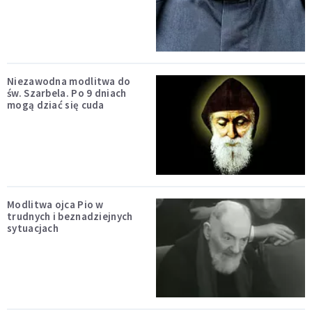
Niezawodna modlitwa do
św. Szarbela. Po 9 dniach
mogą dziać się cuda
Modlitwa ojca Pio w
trudnych i beznadziejnych
sytuacjach