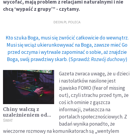
wycofać, mają problem z relacjami naturalnymi i nie
chcą ‘wypaść z grupy’” - czytamy.
DEON.PL POLECA
Kto szuka Boga, musi się zwrócić całkowicie do wewnątrz.
Musi się wciąż ukierunkowywać na Boga, zawsze mieć Go
przed oczyma i wytrwale zapominać o sobie, aż znajdzie
Boga, swój prawdziwy skarb. (Sprawdź:
Rozwój duchowy
)
Gazeta zwraca uwagę, że u dzieci
i nastolatków nasilone jest
zjawisko FOMO (fear of missing
out), czyli strachu przed tym, że
coś ich ominie z gąszcza
informacji, zwłaszcza na
Chiny walczą z
uzależnieniem od
portalach społecznościowych. Z
gier. Nieletni nie
ŚWIAT
badań wynika ponadto, że
będą mogli grać
wieczorne rozmowy na komunikatorach są „wentylem
codziennie