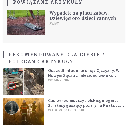
POWIĄZANE ARTYKUŁY
Wypadek na placu zabaw.
Dziewięcioro dzieci rannych
ŚWIAT
REKOMENDOWANE DLA CIEBIE /
POLECANE ARTYKUŁY
Odszedł młodo, broniąc Ojczyzny. W
Nowym Sączu znaleziono zwłoki
mężczyzny z czasów potopu
WYDARZENIA
szwedzkiego
Cud wśród niszczycielskiego ognia.
Strażacy gaszący pożary na Roztoczu
opublikowali niezwykłe zdjęcie
WIADOMOŚCI Z POLSKI