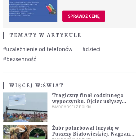
SPRAWDŹ CENĘ
TEMATY W ARTYKULE
#uzależnienie od telefonów
#dzieci
#bezsenność
WIĘCEJ W:
ŚWIAT
Tragiczny finał rodzinnego
wypoczynku. Ojciec usłyszy
zarzuty
WIADOMOŚCI Z POLSKI
Żubr poturbował turystę w
Puszczy Białowieskiej. Nagranie