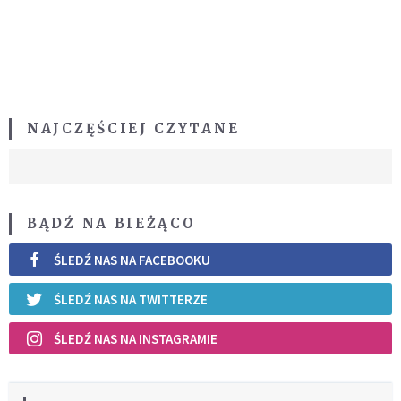
NAJCZĘŚCIEJ CZYTANE
BĄDŹ NA BIEŻĄCO
ŚLEDŹ NAS NA FACEBOOKU
ŚLEDŹ NAS NA TWITTERZE
ŚLEDŹ NAS NA INSTAGRAMIE