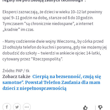
reguły nie potrzebują żadnych technologii".
Eksperci zaznaczają, że dzieci w wieku 10–12 lat powinny
spać 9–11 godzin na dobę, starsze od 8 do 10 godzin.
Tymczasem "są chronicznie niedospane", a internet
„kradnie” im czas.
- Mamy codziennie dwie wojny. Wieczorną, by córka przed
23 odłożyła telefon do kuchni i poranną, gdy nie możemy jej
dobudzić do szkoły – twierdzi w ankiecie ojciec 14-latki,
cytowany przez "Rzeczpospolitą".
Źródło: PAP / tk
Zobacz także
Cierpią na bezsenność, czują się
samotne". Powstał Telefon Zaufania dla mam
dzieci z niepełnosprawnością