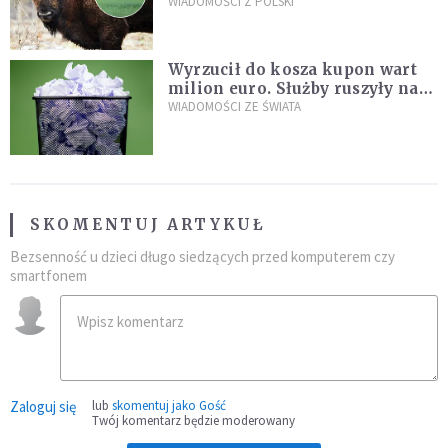
daje do myślenia
WIADOMOŚCI Z POLSKI
Wyrzucił do kosza kupon wart
milion euro. Służby ruszyły na
poszukiwania
WIADOMOŚCI ZE ŚWIATA
SKOMENTUJ ARTYKUŁ
Bezsenność u dzieci długo siedzących przed komputerem czy
smartfonem
Zaloguj się
lub
skomentuj jako Gość
Twój komentarz będzie moderowany