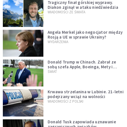
Tragiczny finał górskiej wyprawy.
Diakon zginął w ataku niedźwiedzia
WIADOMOŚCI ZE ŚWIATA
Angela Merkel jako negocjator między
Rosją a UE w sprawie Ukrainy?
WYDARZENIA
Donald Trump w Chinach. Zabrał ze
sobą szefa Apple, Boeinga, Mety i
Muska
ŚWIAT
Krwawa strzelanina w Lubinie. 21-letni
podejrzany wciąż na wolności
WIADOMOŚCI Z POLSKI
Donald Tusk zapowiada uznawanie
zagranicznych związków