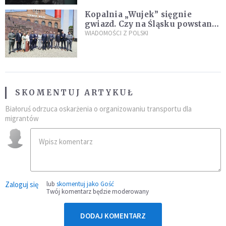
Kopalnia „Wujek” sięgnie
gwiazd. Czy na Śląsku powstanie
„Dolina Krzemowa”?
WIADOMOŚCI Z POLSKI
SKOMENTUJ ARTYKUŁ
Białoruś odrzuca oskarżenia o organizowaniu transportu dla
migrantów
Zaloguj się
lub
skomentuj jako Gość
Twój komentarz będzie moderowany
DODAJ KOMENTARZ