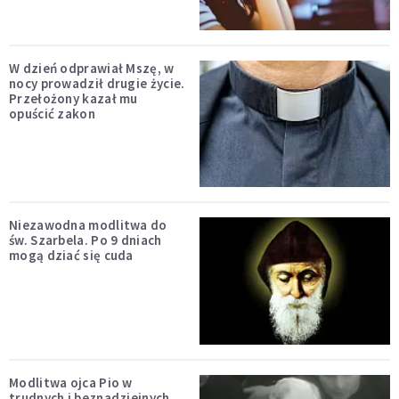
W dzień odprawiał Mszę, w
nocy prowadził drugie życie.
Przełożony kazał mu
opuścić zakon
Niezawodna modlitwa do
św. Szarbela. Po 9 dniach
mogą dziać się cuda
Modlitwa ojca Pio w
trudnych i beznadziejnych