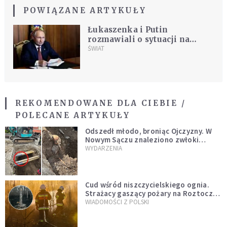
POWIĄZANE ARTYKUŁY
Łukaszenka i Putin
rozmawiali o sytuacji na
granicy polsko-białoruskiej
ŚWIAT
REKOMENDOWANE DLA CIEBIE /
POLECANE ARTYKUŁY
Odszedł młodo, broniąc Ojczyzny. W
Nowym Sączu znaleziono zwłoki
mężczyzny z czasów potopu
WYDARZENIA
szwedzkiego
Cud wśród niszczycielskiego ognia.
Strażacy gaszący pożary na Roztoczu
opublikowali niezwykłe zdjęcie
WIADOMOŚCI Z POLSKI