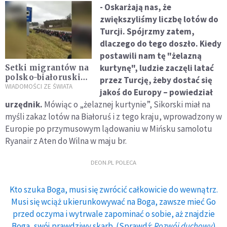
- Oskarżają nas, że
zwiększyliśmy liczbę lotów do
Turcji. Spójrzmy zatem,
dlaczego do tego doszło. Kiedy
postawili nam tę "żelazną
kurtynę", ludzie zaczęli latać
Setki migrantów na
polsko-białoruskim
przez Turcję, żeby dostać się
przejściu
WIADOMOŚCI ZE ŚWIATA
jakoś do Europy – powiedział
granicznym.
urzędnik.
Mówiąc o „żelaznej kurtynie”, Sikorski miał na
Towarzyszą im
myśli zakaz lotów na Białoruś i z tego kraju, wprowadzony w
uzbrojeni ludzie w
mundurach
Europie po przymusowym lądowaniu w Mińsku samolotu
Ryanair z Aten do Wilna w maju br.
DEON.PL POLECA
Kto szuka Boga, musi się zwrócić całkowicie do wewnątrz.
Musi się wciąż ukierunkowywać na Boga, zawsze mieć Go
przed oczyma i wytrwale zapominać o sobie, aż znajdzie
Boga, swój prawdziwy skarb. (Sprawdź:
Rozwój duchowy
)