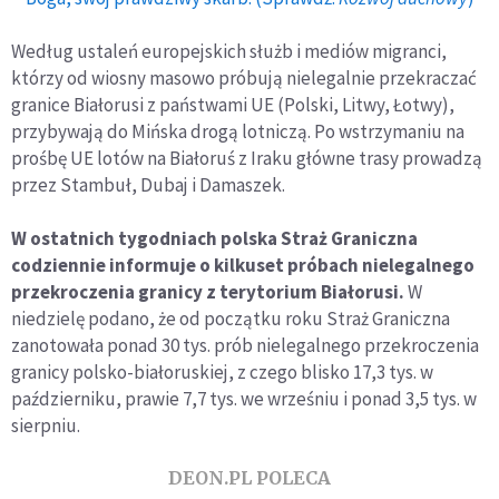
Według ustaleń europejskich służb i mediów migranci,
którzy od wiosny masowo próbują nielegalnie przekraczać
granice Białorusi z państwami UE (Polski, Litwy, Łotwy),
przybywają do Mińska drogą lotniczą. Po wstrzymaniu na
prośbę UE lotów na Białoruś z Iraku główne trasy prowadzą
przez Stambuł, Dubaj i Damaszek.
W ostatnich tygodniach polska Straż Graniczna
codziennie informuje o kilkuset próbach nielegalnego
przekroczenia granicy z terytorium Białorusi.
W
niedzielę podano, że od początku roku Straż Graniczna
zanotowała ponad 30 tys. prób nielegalnego przekroczenia
granicy polsko-białoruskiej, z czego blisko 17,3 tys. w
październiku, prawie 7,7 tys. we wrześniu i ponad 3,5 tys. w
sierpniu.
DEON.PL POLECA