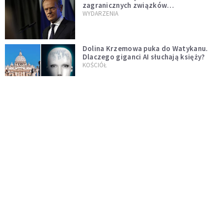
zagranicznych związków
jednopłciowych. "Państwo oblało ten
WYDARZENIA
test"
Dolina Krzemowa puka do Watykanu.
Dlaczego giganci AI słuchają księży?
KOŚCIÓŁ