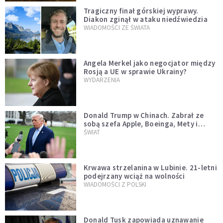
Tragiczny finał górskiej wyprawy.
Diakon zginął w ataku niedźwiedzia
WIADOMOŚCI ZE ŚWIATA
Angela Merkel jako negocjator między
Rosją a UE w sprawie Ukrainy?
WYDARZENIA
Donald Trump w Chinach. Zabrał ze
sobą szefa Apple, Boeinga, Mety i
Muska
ŚWIAT
Krwawa strzelanina w Lubinie. 21-letni
podejrzany wciąż na wolności
WIADOMOŚCI Z POLSKI
Donald Tusk zapowiada uznawanie