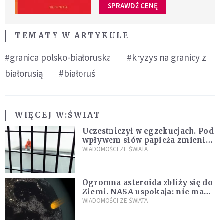
SPRAWDŹ CENĘ
TEMATY W ARTYKULE
#granica polsko-białoruska
#kryzys na granicy z
białorusią
#białoruś
WIĘCEJ W:
ŚWIAT
Uczestniczył w egzekucjach. Pod
wpływem słów papieża zmienił
zdanie
WIADOMOŚCI ZE ŚWIATA
Ogromna asteroida zbliży się do
Ziemi. NASA uspokaja: nie ma
zagrożenia
WIADOMOŚCI ZE ŚWIATA