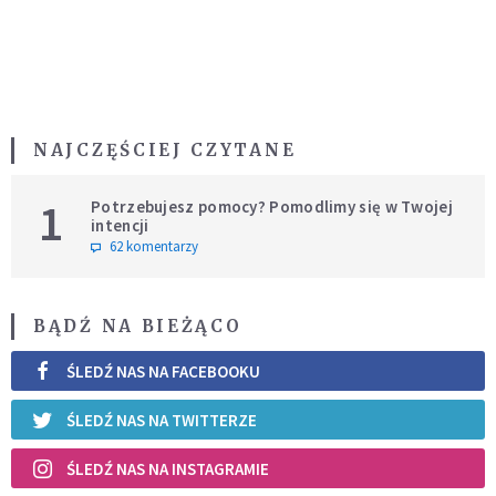
NAJCZĘŚCIEJ CZYTANE
1
Potrzebujesz pomocy? Pomodlimy się w Twojej
intencji
62 komentarzy
BĄDŹ NA BIEŻĄCO
ŚLEDŹ NAS NA FACEBOOKU
ŚLEDŹ NAS NA TWITTERZE
ŚLEDŹ NAS NA INSTAGRAMIE