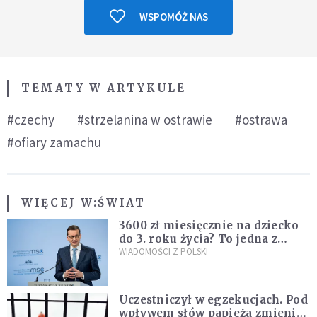
WSPOMÓŻ NAS
TEMATY W ARTYKULE
#czechy
#strzelanina w ostrawie
#ostrawa
#ofiary zamachu
WIĘCEJ W:
ŚWIAT
3600 zł miesięcznie na dziecko
do 3. roku życia? To jedna z
propozycji programu "Rozwój
WIADOMOŚCI Z POLSKI
Plus"
Uczestniczył w egzekucjach. Pod
wpływem słów papieża zmienił