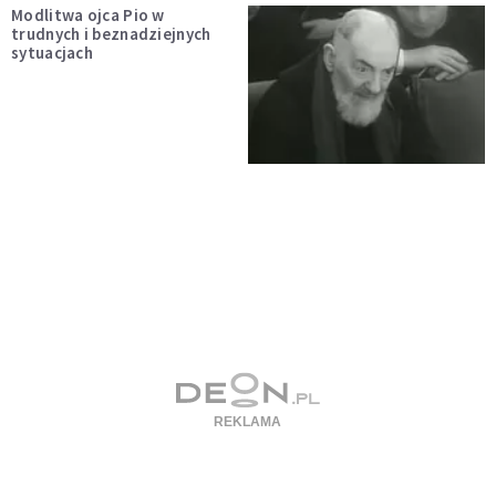
Modlitwa ojca Pio w
trudnych i beznadziejnych
sytuacjach