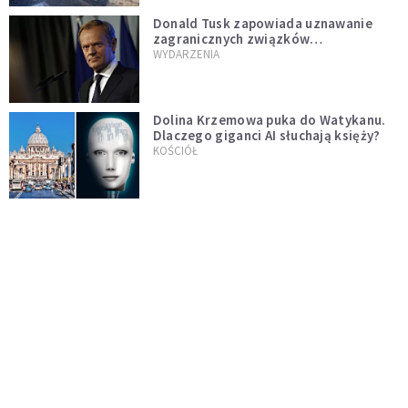
Donald Tusk zapowiada uznawanie
zagranicznych związków
jednopłciowych. "Państwo oblało ten
WYDARZENIA
test"
Dolina Krzemowa puka do Watykanu.
Dlaczego giganci AI słuchają księży?
KOŚCIÓŁ