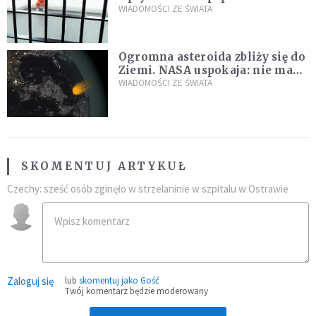
zdanie
WIADOMOŚCI ZE ŚWIATA
Ogromna asteroida zbliży się do
Ziemi. NASA uspokaja: nie ma
zagrożenia
WIADOMOŚCI ZE ŚWIATA
SKOMENTUJ ARTYKUŁ
Czechy: sześć osób zginęło w strzelaninie w szpitalu w Ostrawie
Zaloguj się
lub
skomentuj jako Gość
Twój komentarz będzie moderowany