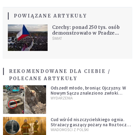
POWIĄZANE ARTYKUŁY
Czechy: ponad 250 tys. osób
demonstrowało w Pradze
przeciw premierowi
ŚWIAT
Babiszowi
REKOMENDOWANE DLA CIEBIE /
POLECANE ARTYKUŁY
Odszedł młodo, broniąc Ojczyzny. W
Nowym Sączu znaleziono zwłoki
mężczyzny z czasów potopu
WYDARZENIA
szwedzkiego
Cud wśród niszczycielskiego ognia.
Strażacy gaszący pożary na Roztoczu
opublikowali niezwykłe zdjęcie
WIADOMOŚCI Z POLSKI