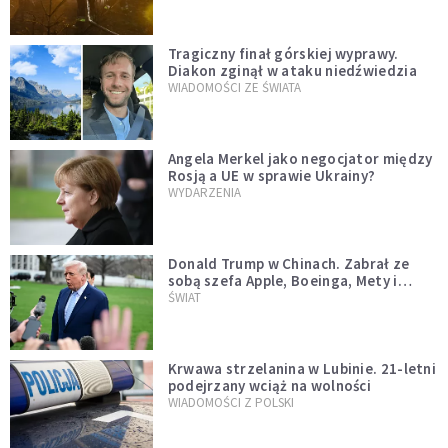
Tragiczny finał górskiej wyprawy.
Diakon zginął w ataku niedźwiedzia
WIADOMOŚCI ZE ŚWIATA
Angela Merkel jako negocjator między
Rosją a UE w sprawie Ukrainy?
WYDARZENIA
Donald Trump w Chinach. Zabrał ze
sobą szefa Apple, Boeinga, Mety i
Muska
ŚWIAT
Krwawa strzelanina w Lubinie. 21-letni
podejrzany wciąż na wolności
WIADOMOŚCI Z POLSKI