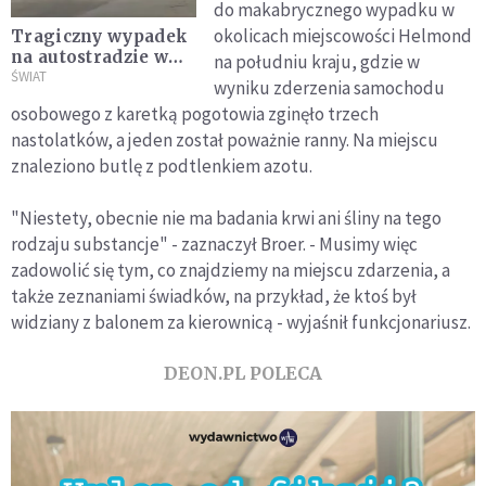
do makabrycznego wypadku w
okolicach miejscowości Helmond
Tragiczny wypadek
na autostradzie w
na południu kraju, gdzie w
Meksyku. Nie żyje
ŚWIAT
wyniku zderzenia samochodu
19 osób
osobowego z karetką pogotowia zginęło trzech
nastolatków, a jeden został poważnie ranny. Na miejscu
znaleziono butlę z podtlenkiem azotu.
"Niestety, obecnie nie ma badania krwi ani śliny na tego
rodzaju substancje" - zaznaczył Broer. - Musimy więc
zadowolić się tym, co znajdziemy na miejscu zdarzenia, a
także zeznaniami świadków, na przykład, że ktoś był
widziany z balonem za kierownicą - wyjaśnił funkcjonariusz.
DEON.PL POLECA