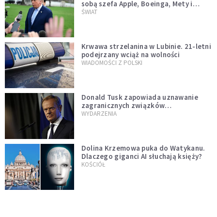
sobą szefa Apple, Boeinga, Mety i
Muska
ŚWIAT
Krwawa strzelanina w Lubinie. 21-letni
podejrzany wciąż na wolności
WIADOMOŚCI Z POLSKI
Donald Tusk zapowiada uznawanie
zagranicznych związków
jednopłciowych. "Państwo oblało ten
WYDARZENIA
test"
Dolina Krzemowa puka do Watykanu.
Dlaczego giganci AI słuchają księży?
KOŚCIÓŁ