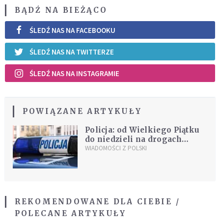
BĄDŹ NA BIEŻĄCO
ŚLEDŹ NAS NA FACEBOOKU
ŚLEDŹ NAS NA TWITTERZE
ŚLEDŹ NAS NA INSTAGRAMIE
POWIĄZANE ARTYKUŁY
Policja: od Wielkiego Piątku
do niedzieli na drogach
zginęło 17 osób; 232 zostały
WIADOMOŚCI Z POLSKI
ranne
REKOMENDOWANE DLA CIEBIE /
POLECANE ARTYKUŁY