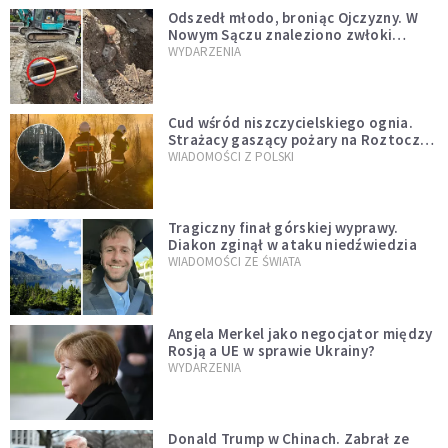
Odszedł młodo, broniąc Ojczyzny. W
Nowym Sączu znaleziono zwłoki
mężczyzny z czasów potopu
WYDARZENIA
szwedzkiego
Cud wśród niszczycielskiego ognia.
Strażacy gaszący pożary na Roztoczu
opublikowali niezwykłe zdjęcie
WIADOMOŚCI Z POLSKI
Tragiczny finał górskiej wyprawy.
Diakon zginął w ataku niedźwiedzia
WIADOMOŚCI ZE ŚWIATA
Angela Merkel jako negocjator między
Rosją a UE w sprawie Ukrainy?
WYDARZENIA
Donald Trump w Chinach. Zabrał ze