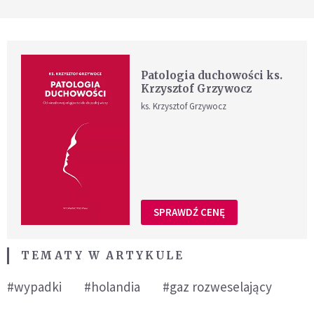
Patologia duchowości ks.
Krzysztof Grzywocz
ks. Krzysztof Grzywocz
SPRAWDŹ CENĘ
TEMATY W ARTYKULE
#wypadki
#holandia
#gaz rozweselający