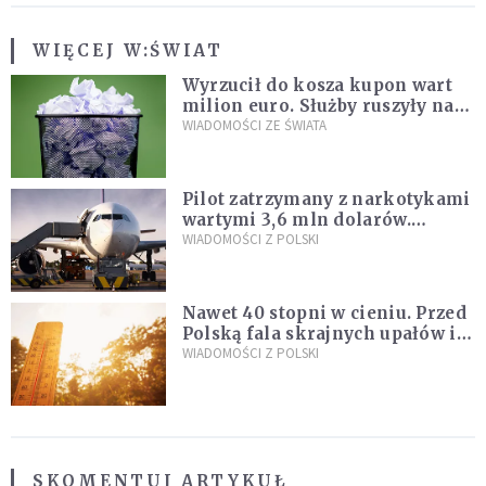
WIĘCEJ W:
ŚWIAT
Wyrzucił do kosza kupon wart
milion euro. Służby ruszyły na
poszukiwania
WIADOMOŚCI ZE ŚWIATA
Pilot zatrzymany z narkotykami
wartymi 3,6 mln dolarów.
Śledczy podejrzewają, że latał
WIADOMOŚCI Z POLSKI
pod ich wpływem
Nawet 40 stopni w cieniu. Przed
Polską fala skrajnych upałów i
gwałtowne burze
WIADOMOŚCI Z POLSKI
SKOMENTUJ ARTYKUŁ