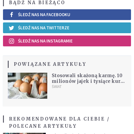
BĄDŹ NA BIEŻĄCO
ŚLEDŹ NAS NA FACEBOOKU
ŚLEDŹ NAS NA TWITTERZE
ŚLEDŹ NAS NA INSTAGRAMIE
POWIĄZANE ARTYKUŁY
Stosowali skażoną karmę. 10
milionów jajek i tysiące kur
do utylizacji
ŚWIAT
REKOMENDOWANE DLA CIEBIE /
POLECANE ARTYKUŁY