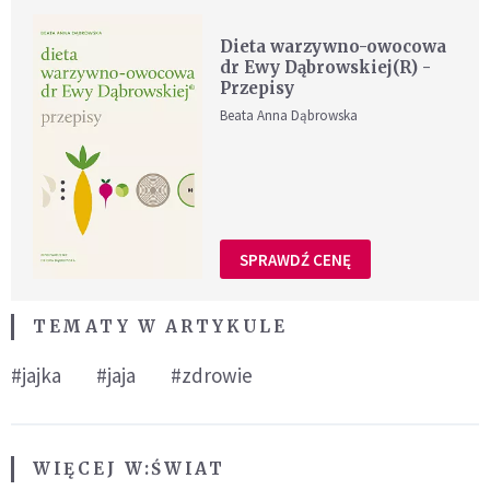
Dieta warzywno-owocowa
dr Ewy Dąbrowskiej(R) -
Przepisy
Beata Anna Dąbrowska
SPRAWDŹ CENĘ
TEMATY W ARTYKULE
#jajka
#jaja
#zdrowie
WIĘCEJ W:
ŚWIAT