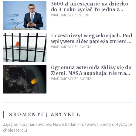
3600 zł miesięcznie na dziecko
do 3. roku życia? To jedna z
propozycji programu "Rozwój
WIADOMOŚCI Z POLSKI
Plus"
Uczestniczył w egzekucjach. Pod
wpływem słów papieża zmienił
zdanie
WIADOMOŚCI ZE ŚWIATA
Ogromna asteroida zbliży się do
Ziemi. NASA uspokaja: nie ma
zagrożenia
WIADOMOŚCI ZE ŚWIATA
SKOMENTUJ ARTYKUŁ
Jaja pod lupą naukowców. Nowe badania rozwiewają mity dotyczące
cholesterolu