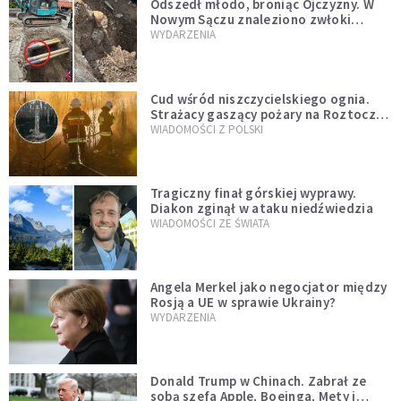
Odszedł młodo, broniąc Ojczyzny. W
Nowym Sączu znaleziono zwłoki
mężczyzny z czasów potopu
WYDARZENIA
szwedzkiego
Cud wśród niszczycielskiego ognia.
Strażacy gaszący pożary na Roztoczu
opublikowali niezwykłe zdjęcie
WIADOMOŚCI Z POLSKI
Tragiczny finał górskiej wyprawy.
Diakon zginął w ataku niedźwiedzia
WIADOMOŚCI ZE ŚWIATA
Angela Merkel jako negocjator między
Rosją a UE w sprawie Ukrainy?
WYDARZENIA
Donald Trump w Chinach. Zabrał ze
sobą szefa Apple, Boeinga, Mety i