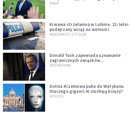
Muska
ŚWIAT
Krwawa strzelanina w Lubinie. 21-letni
podejrzany wciąż na wolności
WIADOMOŚCI Z POLSKI
Donald Tusk zapowiada uznawanie
zagranicznych związków
jednopłciowych. "Państwo oblało ten
WYDARZENIA
test"
Dolina Krzemowa puka do Watykanu.
Dlaczego giganci AI słuchają księży?
KOŚCIÓŁ