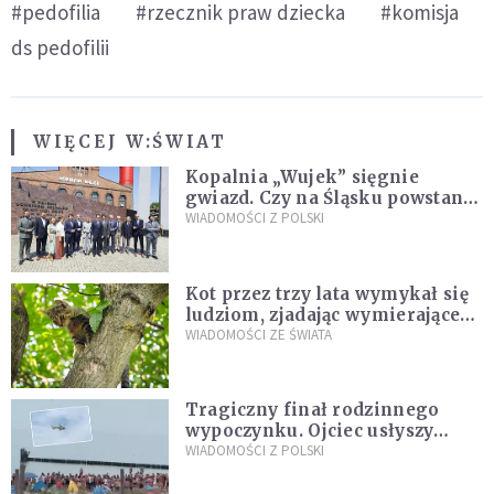
#pedofilia
#rzecznik praw dziecka
#komisja
ds pedofilii
WIĘCEJ W:
ŚWIAT
Kopalnia „Wujek” sięgnie
gwiazd. Czy na Śląsku powstanie
„Dolina Krzemowa”?
WIADOMOŚCI Z POLSKI
Kot przez trzy lata wymykał się
ludziom, zjadając wymierające
kaczki. W końcu popełnił
WIADOMOŚCI ZE ŚWIATA
fatalny błąd
Tragiczny finał rodzinnego
wypoczynku. Ojciec usłyszy
zarzuty
WIADOMOŚCI Z POLSKI