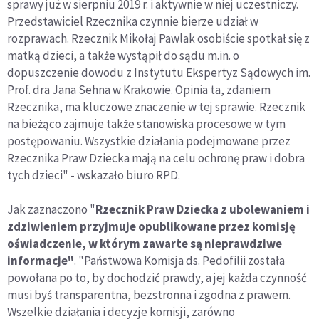
sprawy już w sierpniu 2019 r. i aktywnie w niej uczestniczy.
Przedstawiciel Rzecznika czynnie bierze udział w
rozprawach. Rzecznik Mikołaj Pawlak osobiście spotkał się z
matką dzieci, a także wystąpił do sądu m.in. o
dopuszczenie dowodu z Instytutu Ekspertyz Sądowych im.
Prof. dra Jana Sehna w Krakowie. Opinia ta, zdaniem
Rzecznika, ma kluczowe znaczenie w tej sprawie. Rzecznik
na bieżąco zajmuje także stanowiska procesowe w tym
postępowaniu. Wszystkie działania podejmowane przez
Rzecznika Praw Dziecka mają na celu ochronę praw i dobra
tych dzieci" - wskazało biuro RPD.
Jak zaznaczono "
Rzecznik Praw Dziecka z ubolewaniem i
zdziwieniem przyjmuje opublikowane przez komisję
oświadczenie, w którym zawarte są nieprawdziwe
informacje"
. "Państwowa Komisja ds. Pedofilii została
powołana po to, by dochodzić prawdy, a jej każda czynność
musi byś transparentna, bezstronna i zgodna z prawem.
Wszelkie działania i decyzje komisji, zarówno