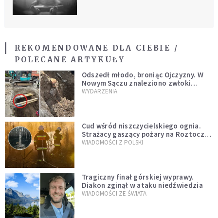
REKOMENDOWANE DLA CIEBIE /
POLECANE ARTYKUŁY
Odszedł młodo, broniąc Ojczyzny. W
Nowym Sączu znaleziono zwłoki
mężczyzny z czasów potopu
WYDARZENIA
szwedzkiego
Cud wśród niszczycielskiego ognia.
Strażacy gaszący pożary na Roztoczu
opublikowali niezwykłe zdjęcie
WIADOMOŚCI Z POLSKI
Tragiczny finał górskiej wyprawy.
Diakon zginął w ataku niedźwiedzia
WIADOMOŚCI ZE ŚWIATA