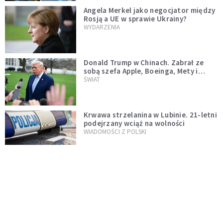
Angela Merkel jako negocjator między
Rosją a UE w sprawie Ukrainy?
WYDARZENIA
Donald Trump w Chinach. Zabrał ze
sobą szefa Apple, Boeinga, Mety i
Muska
ŚWIAT
Krwawa strzelanina w Lubinie. 21-letni
podejrzany wciąż na wolności
WIADOMOŚCI Z POLSKI
Donald Tusk zapowiada uznawanie
zagranicznych związków
jednopłciowych. "Państwo oblało ten
WYDARZENIA
test"
Dolina Krzemowa puka do Watykanu.