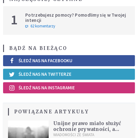
1
Potrzebujesz pomocy? Pomodlimy się w Twojej
intencji
62 komentarzy
BĄDŹ NA BIEŻĄCO
ŚLEDŹ NAS NA FACEBOOKU
ŚLEDŹ NAS NA TWITTERZE
ŚLEDŹ NAS NA INSTAGRAMIE
POWIĄZANE ARTYKUŁY
Unijne prawo miało służyć
ochronie prywatności, a
blokuje walkę z pedofilią
WIADOMOŚCI ZE ŚWIATA