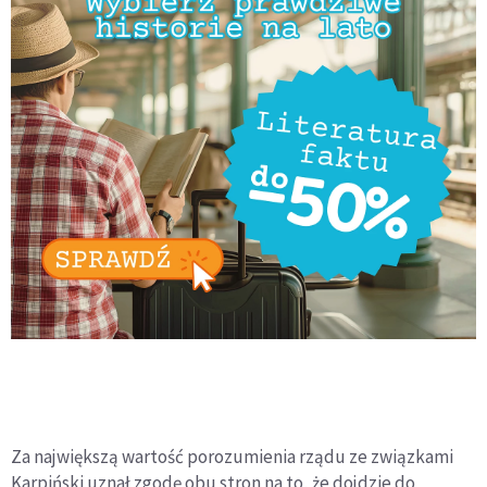
Za największą wartość porozumienia rządu ze związkami
Karpiński uznał zgodę obu stron na to, że dojdzie do