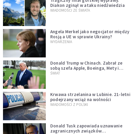
Tragiczny finał górskiej wyprawy.
Diakon zginął w ataku niedźwiedzia
WIADOMOŚCI ZE ŚWIATA
Angela Merkel jako negocjator między
Rosją a UE w sprawie Ukrainy?
WYDARZENIA
Donald Trump w Chinach. Zabrał ze
sobą szefa Apple, Boeinga, Mety i
Muska
ŚWIAT
Krwawa strzelanina w Lubinie. 21-letni
podejrzany wciąż na wolności
WIADOMOŚCI Z POLSKI
Donald Tusk zapowiada uznawanie
zagranicznych związków