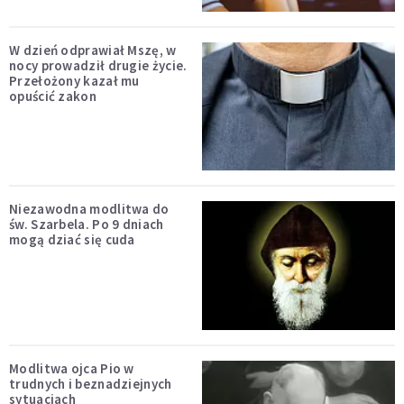
W dzień odprawiał Mszę, w
nocy prowadził drugie życie.
Przełożony kazał mu
opuścić zakon
Niezawodna modlitwa do
św. Szarbela. Po 9 dniach
mogą dziać się cuda
Modlitwa ojca Pio w
trudnych i beznadziejnych
sytuacjach