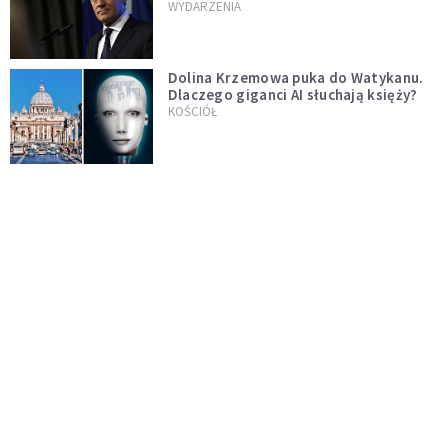
jednopłciowych. "Państwo oblało ten
WYDARZENIA
test"
Dolina Krzemowa puka do Watykanu.
Dlaczego giganci AI słuchają księży?
KOŚCIÓŁ