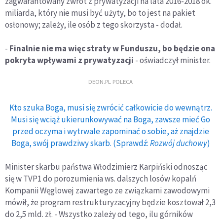
zagwarantowany zwrot z prywatyzacji na lata 2016-2018 ok.
miliarda, który nie musi być użyty, bo to jest na pakiet
osłonowy; zależy, ile osób z tego skorzysta - dodał.
-
Finalnie nie ma więc straty w Funduszu, bo będzie ona
pokryta wpływami z prywatyzacji
- oświadczył minister.
DEON.PL POLECA
Kto szuka Boga, musi się zwrócić całkowicie do wewnątrz.
Musi się wciąż ukierunkowywać na Boga, zawsze mieć Go
przed oczyma i wytrwale zapominać o sobie, aż znajdzie
Boga, swój prawdziwy skarb. (Sprawdź:
Rozwój duchowy
)
Minister skarbu państwa Włodzimierz Karpiński odnosząc
się w TVP1 do porozumienia ws. dalszych losów kopalń
Kompanii Węglowej zawartego ze związkami zawodowymi
mówił, że program restrukturyzacyjny będzie kosztował 2,3
do 2,5 mld. zł. - Wszystko zależy od tego, ilu górników