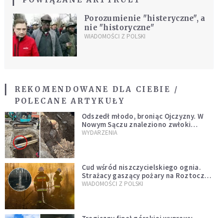
Porozumienie "histeryczne", a
nie "historyczne"
WIADOMOŚCI Z POLSKI
REKOMENDOWANE DLA CIEBIE /
POLECANE ARTYKUŁY
Odszedł młodo, broniąc Ojczyzny. W
Nowym Sączu znaleziono zwłoki
mężczyzny z czasów potopu
WYDARZENIA
szwedzkiego
Cud wśród niszczycielskiego ognia.
Strażacy gaszący pożary na Roztoczu
opublikowali niezwykłe zdjęcie
WIADOMOŚCI Z POLSKI