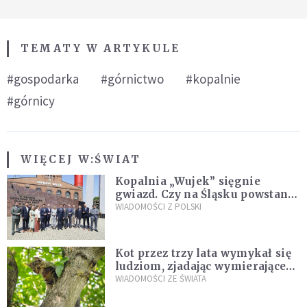
TEMATY W ARTYKULE
#gospodarka
#górnictwo
#kopalnie
#górnicy
WIĘCEJ W:
ŚWIAT
Kopalnia „Wujek” sięgnie
gwiazd. Czy na Śląsku powstanie
„Dolina Krzemowa”?
WIADOMOŚCI Z POLSKI
Kot przez trzy lata wymykał się
ludziom, zjadając wymierające
kaczki. W końcu popełnił
WIADOMOŚCI ZE ŚWIATA
fatalny błąd