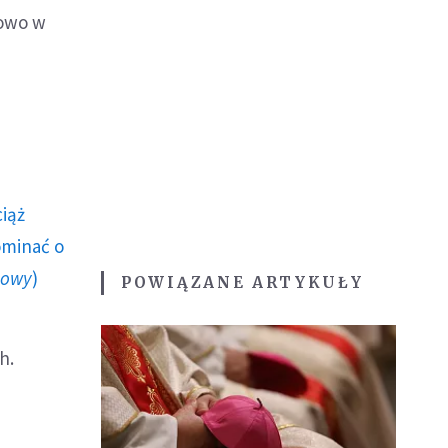
iowo w
ciąż
ominać o
howy
)
POWIĄZANE ARTYKUŁY
h.