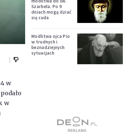
modlitwa do św.
Szarbela. Po 9
dniach mogą dziać
się cuda
Modlitwa ojca Pio
w trudnych i
beznadziejnych
sytuacjach
64 w
– podało
k w
u