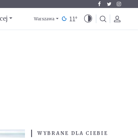
11
°
cej
Warszawa
WYBRANE DLA CIEBIE