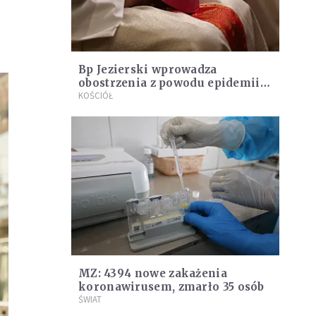
Bp Jezierski wprowadza
obostrzenia z powodu epidemii.
Bierzmowania przełożone
KOŚCIÓŁ
MZ: 4394 nowe zakażenia
koronawirusem, zmarło 35 osób
ŚWIAT