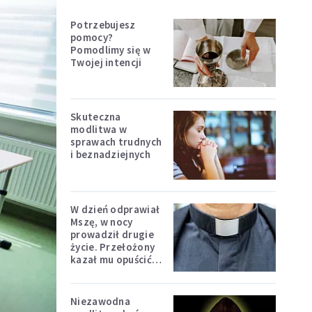
Potrzebujesz
pomocy?
Pomodlimy się w
Twojej intencji
Skuteczna
modlitwa w
sprawach trudnych
i beznadziejnych
W dzień odprawiał
Mszę, w nocy
prowadził drugie
życie. Przełożony
kazał mu opuścić
zakon
Niezawodna