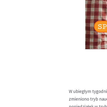
W ubiegłym tygodni
zmieniono tryb nau
poniedziałek w try