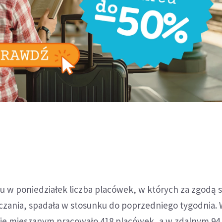
u w poniedziałek liczba placówek, w których za zgodą 
czania, spadała w stosunku do poprzedniego tygodnia.
bie mieszanym pracowało 418 placówek, a w zdalnym 94