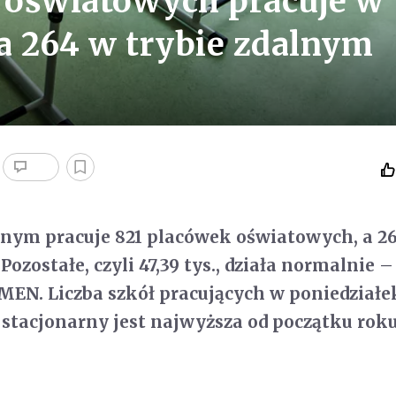
 oświatowych pracuje w
a 264 w trybie zdalnym
anym pracuje 821 placówek oświatowych, a 2
Pozostałe, czyli 47,39 tys., działa normalnie 
MEN. Liczba szkół pracujących w poniedziałe
 stacjonarny jest najwyższa od początku rok