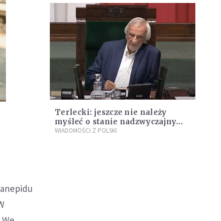
Terlecki: jeszcze nie należy
myśleć o stanie nadzwyczajnym,
ale może to być konieczne, gdyby
WIADOMOŚCI Z POLSKI
sytuacja się pogarszała
sanepidu
 W
. We