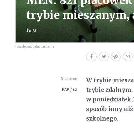
MEN: 821 placówek
trybie mieszanym, 
ŚWIAT
fot. depositphotos.com
5 lat temu
W trybie miesz
trybie zdalnym. 
PAP / sz
w poniedziałek 
sposób inny niż
szkolnego.