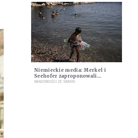
Niemieckie media: Merkel i
Seehofer zaproponowali
przyjęcie z Grecji 1500
WIADOMOŚCI ZE ŚWIATA
migrantów