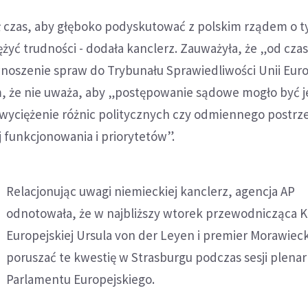
ł czas, aby głęboko podyskutować z polskim rządem o t
yć trudności - dodała kanclerz. Zauważyła, że „od cza
wnoszenie spraw do Trybunału Sprawiedliwości Unii Europ
m, że nie uważa, aby „postępowanie sądowe mogło być
yciężenie różnic politycznych czy odmiennego postrz
ej funkcjonowania i priorytetów”.
Relacjonując uwagi niemieckiej kanclerz, agencja AP
odnotowała, że w najbliższy wtorek przewodnicząca K
Europejskiej Ursula von der Leyen i premier Morawiec
poruszać te kwestię w Strasburgu podczas sesji plenar
Parlamentu Europejskiego.