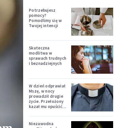
Potrzebujesz
pomocy?
Pomodlimy się w
Twojej intencji
Skuteczna
modlitwa w
sprawach trudnych
i beznadziejnych
W dzień odprawiał
Mszę, w nocy
prowadził drugie
życie. Przełożony
kazał mu opuścić
zakon
Niezawodna