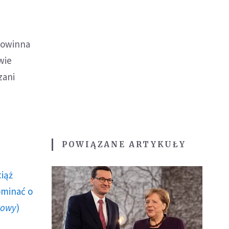
 powinna
wie
zani
POWIĄZANE ARTYKUŁY
ciąż
ominać o
howy
)