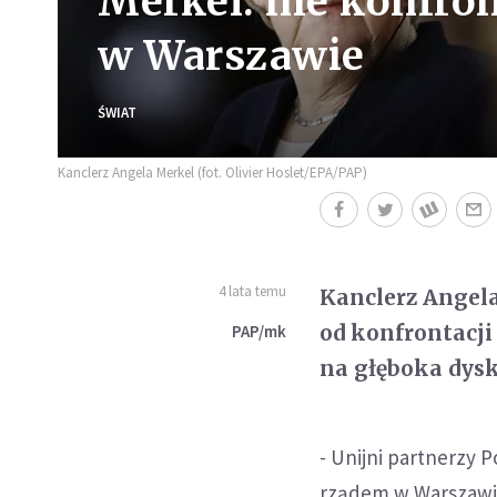
Merkel: nie konfro
w Warszawie
ŚWIAT
Kanclerz Angela Merkel (fot. Olivier Hoslet/EPA/PAP)
4 lata temu
Kanclerz Angel
od konfrontacji
PAP/mk
na głęboka dysku
- Unijni partnerzy 
rządem w Warszawie