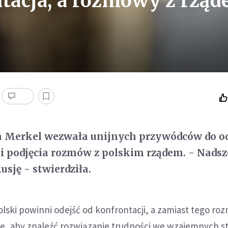
ntacja, a rozmowy z rzą
a Merkel wezwała unijnych przywódców do od
 i podjęcia rozmów z polskim rządem. - Nadsz
sję - stwierdziła.
Polski powinni odejść od konfrontacji, a zamiast tego ro
, aby znaleźć rozwiązanie trudności we wzajemnych s