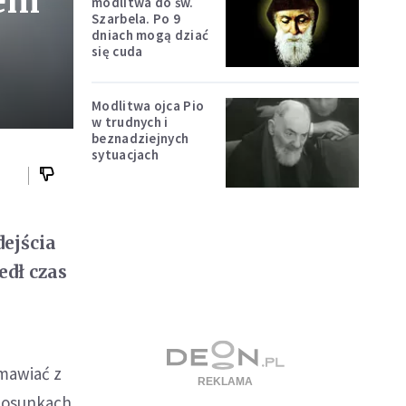
dem
modlitwa do św.
Szarbela. Po 9
dniach mogą dziać
się cuda
Modlitwa ojca Pio
w trudnych i
beznadziejnych
sytuacjach
ejścia
edł czas
zmawiać z
tosunkach