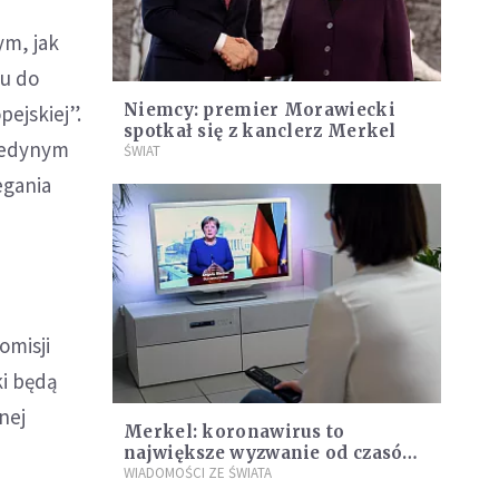
ym, jak
su do
Niemcy: premier Morawiecki
ejskiej”.
spotkał się z kanclerz Merkel
 jedynym
ŚWIAT
egania
omisji
ki będą
nej
Merkel: koronawirus to
największe wyzwanie od czasów
II wojny światowej
WIADOMOŚCI ZE ŚWIATA