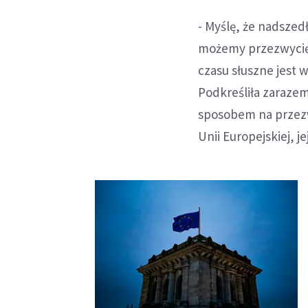
- Myślę, że nadszed
możemy przezwycięż
czasu słuszne jest 
Podkreśliła zaraze
sposobem na przezw
Unii Europejskiej, j