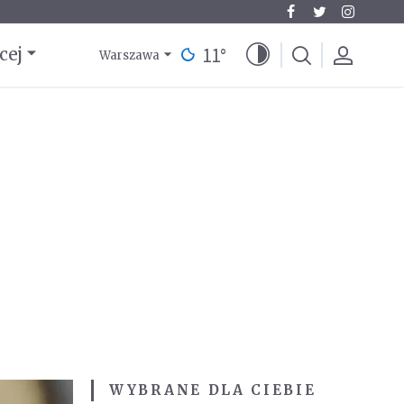
11
°
cej
Warszawa
WYBRANE DLA CIEBIE