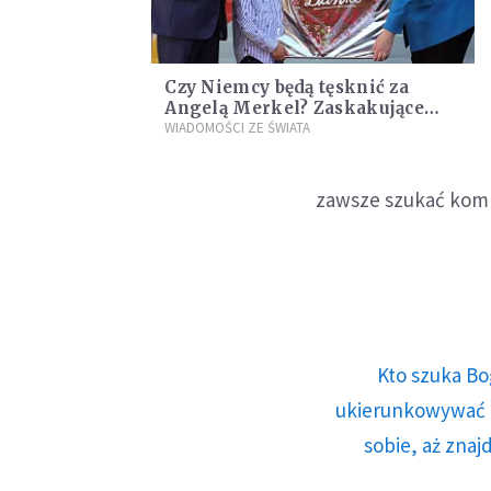
Czy Niemcy będą tęsknić za
Angelą Merkel? Zaskakujące
wyniki sondażu
WIADOMOŚCI ZE ŚWIATA
zawsze szukać komp
Kto szuka Bo
ukierunkowywać n
sobie, aż znaj