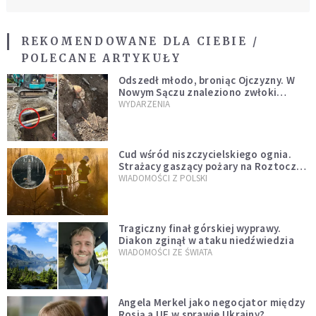
REKOMENDOWANE DLA CIEBIE /
POLECANE ARTYKUŁY
Odszedł młodo, broniąc Ojczyzny. W
Nowym Sączu znaleziono zwłoki
mężczyzny z czasów potopu
WYDARZENIA
szwedzkiego
Cud wśród niszczycielskiego ognia.
Strażacy gaszący pożary na Roztoczu
opublikowali niezwykłe zdjęcie
WIADOMOŚCI Z POLSKI
Tragiczny finał górskiej wyprawy.
Diakon zginął w ataku niedźwiedzia
WIADOMOŚCI ZE ŚWIATA
Angela Merkel jako negocjator między
Rosją a UE w sprawie Ukrainy?