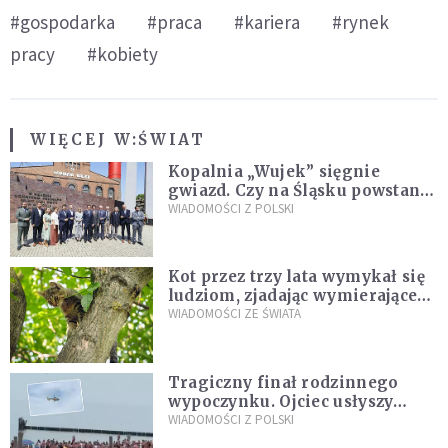
#gospodarka
#praca
#kariera
#rynek
pracy
#kobiety
WIĘCEJ W:
ŚWIAT
Kopalnia „Wujek” sięgnie
gwiazd. Czy na Śląsku powstanie
„Dolina Krzemowa”?
WIADOMOŚCI Z POLSKI
Kot przez trzy lata wymykał się
ludziom, zjadając wymierające
kaczki. W końcu popełnił
WIADOMOŚCI ZE ŚWIATA
fatalny błąd
Tragiczny finał rodzinnego
wypoczynku. Ojciec usłyszy
zarzuty
WIADOMOŚCI Z POLSKI