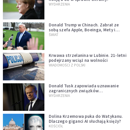
WYDARZENIA
Donald Trump w Chinach. Zabrał ze
sobą szefa Apple, Boeinga, Mety i
Muska
ŚWIAT
Krwawa strzelanina w Lubinie. 21-letni
podejrzany wciąż na wolności
WIADOMOŚCI Z POLSKI
Donald Tusk zapowiada uznawanie
zagranicznych związków
jednopłciowych. "Państwo oblało ten
WYDARZENIA
test"
Dolina Krzemowa puka do Watykanu.
Dlaczego giganci AI słuchają księży?
KOŚCIÓŁ