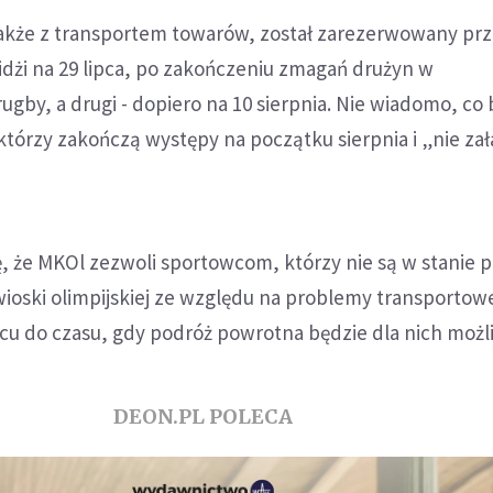
 także z transportem towarów, został zarezerwowany pr
Fidżi na 29 lipca, po zakończeniu zmagań drużyn w
by, a drugi - dopiero na 10 sierpnia. Nie wiadomo, co 
którzy zakończą występy na początku sierpnia i „nie zał
ę, że MKOl zezwoli sportowcom, którzy nie są w stanie 
 wioski olimpijskiej ze względu na problemy transportow
scu do czasu, gdy podróż powrotna będzie dla nich możl
DEON.PL POLECA