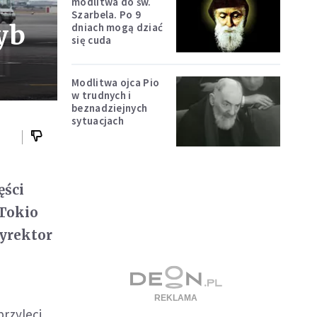
modlitwa do św.
Szarbela. Po 9
yb
dniach mogą dziać
się cuda
Modlitwa ojca Pio
w trudnych i
beznadziejnych
sytuacjach
ęści
 Tokio
yrektor
przyleci