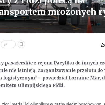
cy z Fidżi polecą na
transportem mrożonych r
y pasażerskie z rejonu Pacyfiku do innych cz
nie nie istnieją. Zorganizowanie przelotu do
 logistycznym” - powiedział Lorraine Mar, d
itetu Olimpijskiego Fidżi.
, złoci medaliści olimpijscy w rugby siedmioosobowym, 