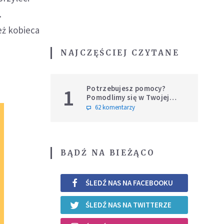
…
eż kobieca
NAJCZĘŚCIEJ CZYTANE
Potrzebujesz pomocy?
1
Pomodlimy się w Twojej
intencji
62 komentarzy
BĄDŹ NA BIEŻĄCO
ŚLEDŹ NAS NA FACEBOOKU
ŚLEDŹ NAS NA TWITTERZE