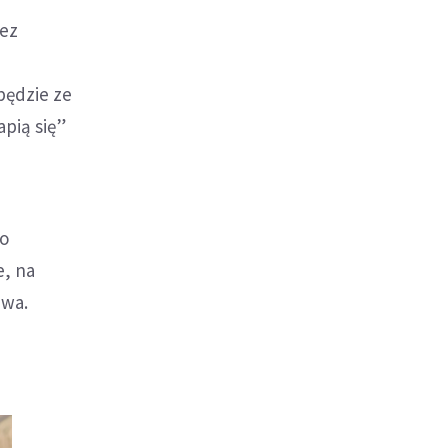
zez
będzie ze
apią się”
po
e, na
iwa.