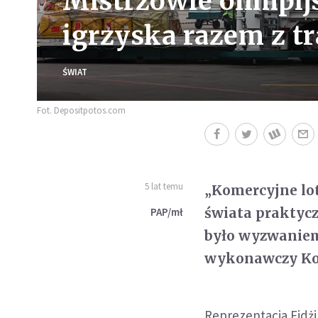
Mistrzowie olimpijs
igrzyska razem z 
ŚWIAT
Fot. Depositpotos.com
5 lat temu
„Komercyjne lot
świata praktycz
PAP/mł
było wyzwaniem
wykonawczy Kom
Reprezentacja Fidżi