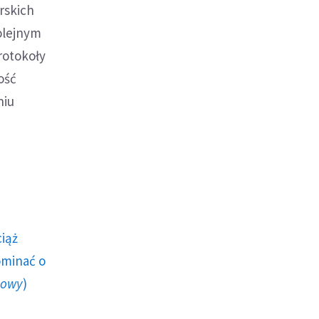
rskich
olejnym
rotokoły
ość
niu
ciąż
ominać o
howy
)