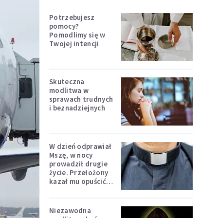
Potrzebujesz
pomocy?
Pomodlimy się w
Twojej intencji
Skuteczna
modlitwa w
sprawach trudnych
i beznadziejnych
W dzień odprawiał
Mszę, w nocy
prowadził drugie
życie. Przełożony
kazał mu opuścić
zakon
Niezawodna