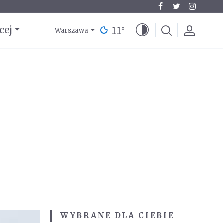
11
°
cej
Warszawa
WYBRANE DLA CIEBIE