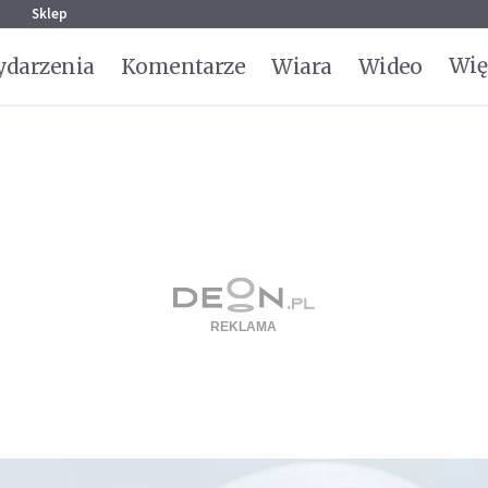
g
Sklep
Wię
darzenia
Komentarze
Wiara
Wideo