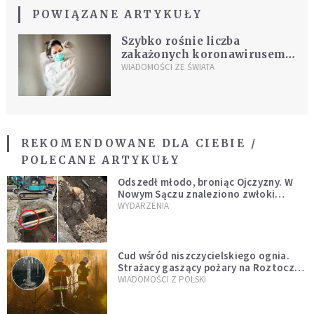
POWIĄZANE ARTYKUŁY
Szybko rośnie liczba
zakażonych koronawirusem
w Niemczech
WIADOMOŚCI ZE ŚWIATA
REKOMENDOWANE DLA CIEBIE /
POLECANE ARTYKUŁY
Odszedł młodo, broniąc Ojczyzny. W
Nowym Sączu znaleziono zwłoki
mężczyzny z czasów potopu
WYDARZENIA
szwedzkiego
Cud wśród niszczycielskiego ognia.
Strażacy gaszący pożary na Roztoczu
opublikowali niezwykłe zdjęcie
WIADOMOŚCI Z POLSKI