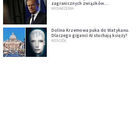
zagranicznych związków
jednopłciowych. "Państwo oblało ten
WYDARZENIA
test"
Dolina Krzemowa puka do Watykanu.
Dlaczego giganci AI słuchają księży?
KOŚCIÓŁ