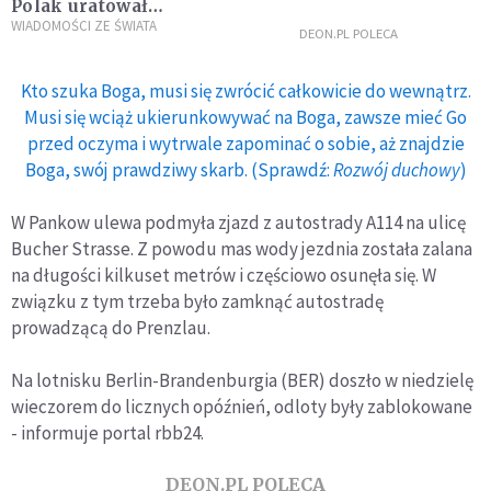
Polak uratował
tonącego strażaka
WIADOMOŚCI ZE ŚWIATA
DEON.PL POLECA
Kto szuka Boga, musi się zwrócić całkowicie do wewnątrz.
Musi się wciąż ukierunkowywać na Boga, zawsze mieć Go
przed oczyma i wytrwale zapominać o sobie, aż znajdzie
Boga, swój prawdziwy skarb. (Sprawdź:
Rozwój duchowy
)
W Pankow ulewa podmyła zjazd z autostrady A114 na ulicę
Bucher Strasse. Z powodu mas wody jezdnia została zalana
na długości kilkuset metrów i częściowo osunęła się. W
związku z tym trzeba było zamknąć autostradę
prowadzącą do Prenzlau.
Na lotnisku Berlin-Brandenburgia (BER) doszło w niedzielę
wieczorem do licznych opóźnień, odloty były zablokowane
- informuje portal rbb24.
DEON.PL POLECA