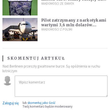
poszukiwania
WIADOMOŚCI ZE ŚWIATA
Pilot zatrzymany z narkotykami
wartymi 3,6 mln dolarów.
Śledczy podejrzewają, że latał
WIADOMOŚCI Z POLSKI
pod ich wpływem
SKOMENTUJ ARTYKUŁ
Nad Berlinem przeszły gwałtowne burze. Są opóźnienia w ruchu
lotniczym
Zaloguj się
lub
skomentuj jako Gość
Twój komentarz będzie moderowany