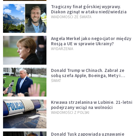
Tragiczny finał górskiej wyprawy.
Diakon zginął w ataku niedźwiedzia
WIADOMOŚCI ZE ŚWIATA
Angela Merkel jako negocjator między
Rosją a UE w sprawie Ukrainy?
WYDARZENIA
Donald Trump w Chinach. Zabrał ze
sobą szefa Apple, Boeinga, Mety i
Muska
ŚWIAT
Krwawa strzelanina w Lubinie. 21-letni
podejrzany wciąż na wolności
WIADOMOŚCI Z POLSKI
Donald Tusk zapowiada uznawanie