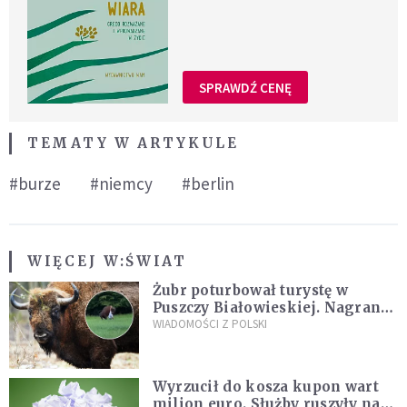
SPRAWDŹ CENĘ
TEMATY W ARTYKULE
#burze
#niemcy
#berlin
WIĘCEJ W:
ŚWIAT
Żubr poturbował turystę w
Puszczy Białowieskiej. Nagranie
daje do myślenia
WIADOMOŚCI Z POLSKI
Wyrzucił do kosza kupon wart
milion euro. Służby ruszyły na