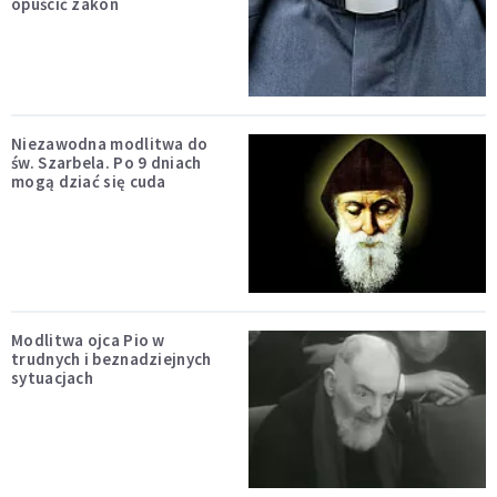
opuścić zakon
Niezawodna modlitwa do
św. Szarbela. Po 9 dniach
mogą dziać się cuda
Modlitwa ojca Pio w
trudnych i beznadziejnych
sytuacjach