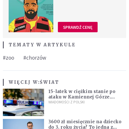
SPRAWDŹ CENĘ
TEMATY W ARTYKULE
#zoo
#chorzów
WIĘCEJ W:
ŚWIAT
15-latek w ciężkim stanie po
ataku w Kamiennej Górze.
Policja zatrzymała dwóch
WIADOMOŚCI Z POLSKI
nastolatków
3600 zł miesięcznie na dziecko
do 3. roku życia? To jedna z