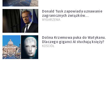
Donald Tusk zapowiada uznawanie
zagranicznych związków
jednopłciowych. "Państwo oblało ten
WYDARZENIA
test"
Dolina Krzemowa puka do Watykanu.
Dlaczego giganci AI słuchają księży?
KOŚCIÓŁ