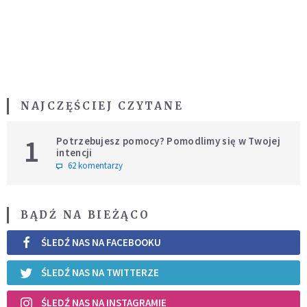
NAJCZĘŚCIEJ CZYTANE
1
Potrzebujesz pomocy? Pomodlimy się w Twojej
intencji
62 komentarzy
BĄDŹ NA BIEŻĄCO
ŚLEDŹ NAS NA FACEBOOKU
ŚLEDŹ NAS NA TWITTERZE
ŚLEDŹ NAS NA INSTAGRAMIE