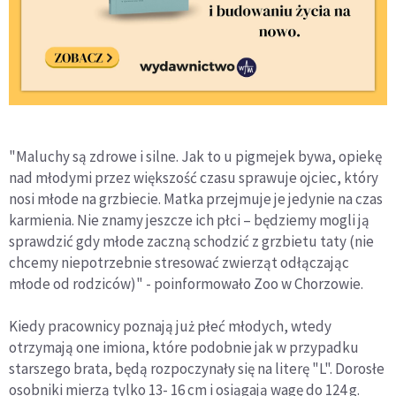
"Maluchy są zdrowe i silne. Jak to u pigmejek bywa, opiekę
nad młodymi przez większość czasu sprawuje ojciec, który
nosi młode na grzbiecie. Matka przejmuje je jedynie na czas
karmienia. Nie znamy jeszcze ich płci – będziemy mogli ją
sprawdzić gdy młode zaczną schodzić z grzbietu taty (nie
chcemy niepotrzebnie stresować zwierząt odłączając
młode od rodziców)" - poinformowało Zoo w Chorzowie.
Kiedy pracownicy poznają już płeć młodych, wtedy
otrzymają one imiona, które podobnie jak w przypadku
starszego brata, będą rozpoczynały się na literę "L". Dorosłe
osobniki mierzą tylko 13- 16 cm i osiągają wagę do 124 g.