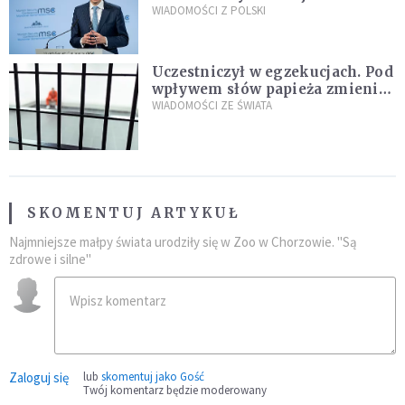
propozycji programu "Rozwój
WIADOMOŚCI Z POLSKI
Plus"
Uczestniczył w egzekucjach. Pod
wpływem słów papieża zmienił
zdanie
WIADOMOŚCI ZE ŚWIATA
SKOMENTUJ ARTYKUŁ
Najmniejsze małpy świata urodziły się w Zoo w Chorzowie. "Są
zdrowe i silne"
Zaloguj się
lub
skomentuj jako Gość
Twój komentarz będzie moderowany