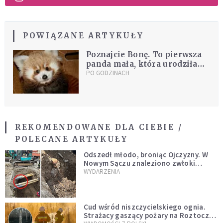
POWIĄZANE ARTYKUŁY
Poznajcie Bonę. To pierwsza
panda mała, która urodziła
się w krakowskim ZOO
PO GODZINACH
REKOMENDOWANE DLA CIEBIE /
POLECANE ARTYKUŁY
Odszedł młodo, broniąc Ojczyzny. W
Nowym Sączu znaleziono zwłoki
mężczyzny z czasów potopu
WYDARZENIA
szwedzkiego
Cud wśród niszczycielskiego ognia.
Strażacy gaszący pożary na Roztoczu