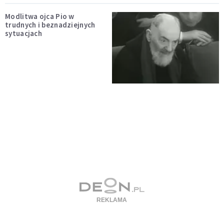
Modlitwa ojca Pio w
trudnych i beznadziejnych
sytuacjach