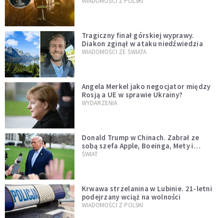
opublikowali niezwykłe zdjęcie
WIADOMOŚCI Z POLSKI
Tragiczny finał górskiej wyprawy.
Diakon zginął w ataku niedźwiedzia
WIADOMOŚCI ZE ŚWIATA
Angela Merkel jako negocjator między
Rosją a UE w sprawie Ukrainy?
WYDARZENIA
Donald Trump w Chinach. Zabrał ze
sobą szefa Apple, Boeinga, Mety i
Muska
ŚWIAT
Krwawa strzelanina w Lubinie. 21-letni
podejrzany wciąż na wolności
WIADOMOŚCI Z POLSKI