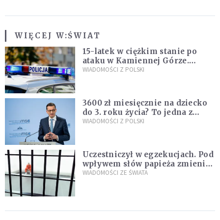
WIĘCEJ W:
ŚWIAT
15-latek w ciężkim stanie po
ataku w Kamiennej Górze.
Policja zatrzymała dwóch
WIADOMOŚCI Z POLSKI
nastolatków
3600 zł miesięcznie na dziecko
do 3. roku życia? To jedna z
propozycji programu "Rozwój
WIADOMOŚCI Z POLSKI
Plus"
Uczestniczył w egzekucjach. Pod
wpływem słów papieża zmienił
zdanie
WIADOMOŚCI ZE ŚWIATA