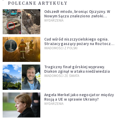
POLECANE ARTYKUŁY
Odszedł młodo, broniąc Ojczyzny. W
Nowym Sączu znaleziono zwłoki
mężczyzny z czasów potopu
WYDARZENIA
szwedzkiego
Cud wśród niszczycielskiego ognia.
Strażacy gaszący pożary na Roztoczu
opublikowali niezwykłe zdjęcie
WIADOMOŚCI Z POLSKI
Tragiczny finał górskiej wyprawy.
Diakon zginął w ataku niedźwiedzia
WIADOMOŚCI ZE ŚWIATA
Angela Merkel jako negocjator między
Rosją a UE w sprawie Ukrainy?
WYDARZENIA