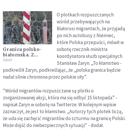
O plotkach rozpuszczanych
wśród przebywających na
Białorusi migrantach, że przyjadą
po nich autobusy z Niemiec,
które Polska przepuści, mówił w
sobotę rzecznik ministra
Granica polsko-
białoruska. Z
koordynatora służb specjalnych
Białorusi nadciąga
ŚWIAT
Stanisław Żaryn. „To kłamstwo -
nowa kolumna
podkreślił Żaryn, podkreślając, że „polska granica będzie
imigrantów
nadal silnie chroniona przez polskie siły”.
"Wśród migrantów rozpuszczane są plotki o
zorganizowanej akcji, która ma się odbyć 15 listopada” -
napisał Żaryn w sobotę na Twitterze. W kolejnym wpisie
zaznaczył, że jest to kłamstwo. „Autorzy tych plotek liczą,
że uda się zachęcić migrantów do szturmu na granicę Polski.
Może dojść do niebezpiecznych sytuacji" - dodał.