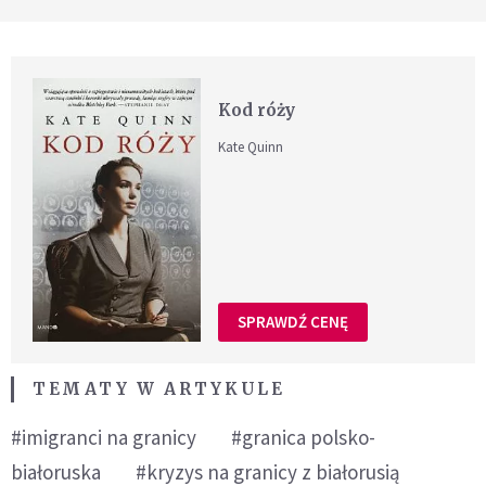
Kod róży
Kate Quinn
SPRAWDŹ CENĘ
TEMATY W ARTYKULE
#imigranci na granicy
#granica polsko-
białoruska
#kryzys na granicy z białorusią