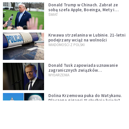
Donald Trump w Chinach. Zabrał ze
sobą szefa Apple, Boeinga, Mety i
Muska
ŚWIAT
Krwawa strzelanina w Lubinie. 21-letni
podejrzany wciąż na wolności
WIADOMOŚCI Z POLSKI
Donald Tusk zapowiada uznawanie
zagranicznych związków
jednopłciowych. "Państwo oblało ten
WYDARZENIA
test"
Dolina Krzemowa puka do Watykanu.
Dlaczego giganci AI słuchają księży?
KOŚCIÓŁ