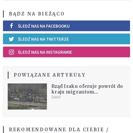
BĄDŹ NA BIEŻĄCO
ŚLEDŹ NAS NA FACEBOOKU
ŚLEDŹ NAS NA TWITTERZE
ŚLEDŹ NAS NA INSTAGRAMIE
POWIĄZANE ARTYKUŁY
Rząd Iraku oferuje powrót do
kraju migrantom
znajdującym się na granicy
ŚWIAT
białorusko-polskiej
REKOMENDOWANE DLA CIEBIE /