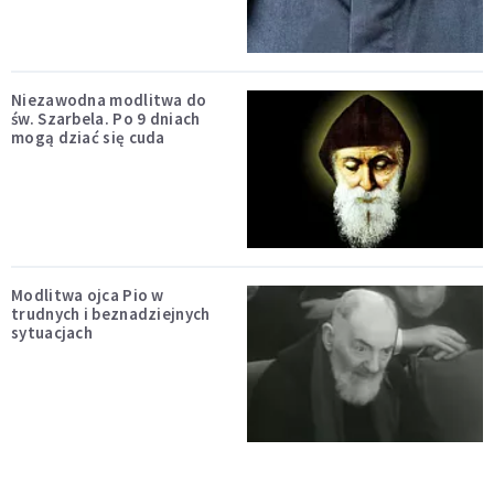
Niezawodna modlitwa do
św. Szarbela. Po 9 dniach
mogą dziać się cuda
Modlitwa ojca Pio w
trudnych i beznadziejnych
sytuacjach