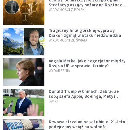
Strażacy gaszący pożary na Roztoczu
opublikowali niezwykłe zdjęcie
WIADOMOŚCI Z POLSKI
Tragiczny finał górskiej wyprawy.
Diakon zginął w ataku niedźwiedzia
WIADOMOŚCI ZE ŚWIATA
Angela Merkel jako negocjator między
Rosją a UE w sprawie Ukrainy?
WYDARZENIA
Donald Trump w Chinach. Zabrał ze
sobą szefa Apple, Boeinga, Mety i
Muska
ŚWIAT
Krwawa strzelanina w Lubinie. 21-letni
podejrzany wciąż na wolności