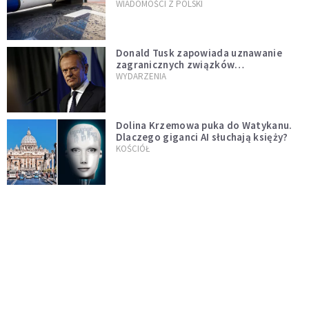
WIADOMOŚCI Z POLSKI
Donald Tusk zapowiada uznawanie
zagranicznych związków
jednopłciowych. "Państwo oblało ten
WYDARZENIA
test"
Dolina Krzemowa puka do Watykanu.
Dlaczego giganci AI słuchają księży?
KOŚCIÓŁ