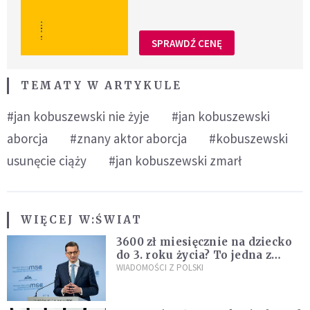
SPRAWDŹ CENĘ
TEMATY W ARTYKULE
#jan kobuszewski nie żyje
#jan kobuszewski
aborcja
#znany aktor aborcja
#kobuszewski
usunęcie ciąży
#jan kobuszewski zmarł
WIĘCEJ W:
ŚWIAT
3600 zł miesięcznie na dziecko
do 3. roku życia? To jedna z
propozycji programu "Rozwój
WIADOMOŚCI Z POLSKI
Plus"