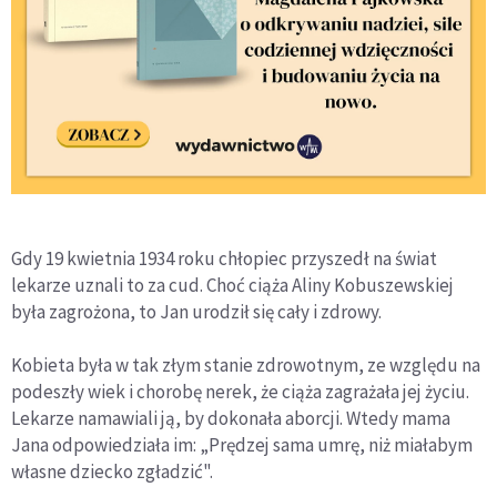
Gdy 19 kwietnia 1934 roku chłopiec przyszedł na świat
lekarze uznali to za cud. Choć ciąża Aliny Kobuszewskiej
była zagrożona, to Jan urodził się cały i zdrowy.
Kobieta była w tak złym stanie zdrowotnym, ze względu na
podeszły wiek i chorobę nerek, że ciąża zagrażała jej życiu.
Lekarze namawiali ją, by dokonała aborcji. Wtedy mama
Jana odpowiedziała im: „Prędzej sama umrę, niż miałabym
własne dziecko zgładzić".