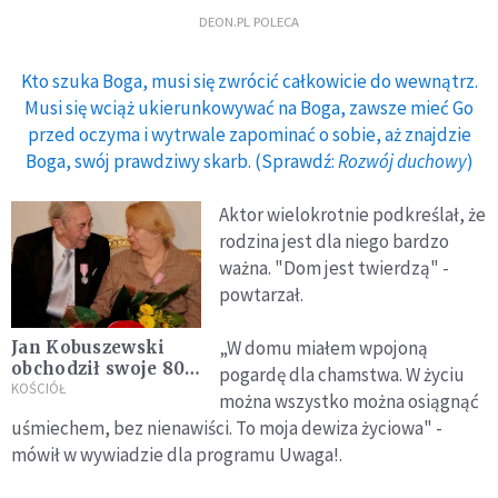
DEON.PL POLECA
Kto szuka Boga, musi się zwrócić całkowicie do wewnątrz.
Musi się wciąż ukierunkowywać na Boga, zawsze mieć Go
przed oczyma i wytrwale zapominać o sobie, aż znajdzie
Boga, swój prawdziwy skarb. (Sprawdź:
Rozwój duchowy
)
Aktor wielokrotnie podkreślał, że
rodzina jest dla niego bardzo
ważna. "Dom jest twierdzą" -
powtarzał.
„W domu miałem wpojoną
Jan Kobuszewski
obchodził swoje 80.
pogardę dla chamstwa. W życiu
urodziny
KOŚCIÓŁ
można wszystko można osiągnąć
uśmiechem, bez nienawiści. To moja dewiza życiowa" -
mówił w wywiadzie dla programu Uwaga!.