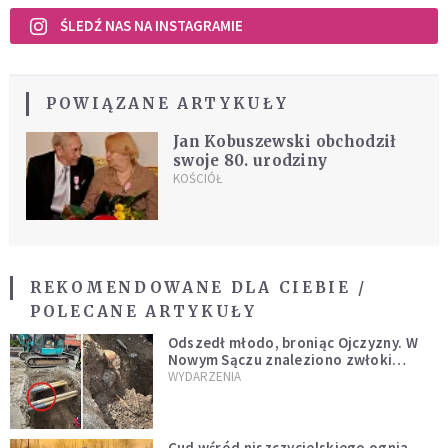
ŚLEDŹ NAS NA INSTAGRAMIE
POWIĄZANE ARTYKUŁY
Jan Kobuszewski obchodził
swoje 80. urodziny
KOŚCIÓŁ
REKOMENDOWANE DLA CIEBIE /
POLECANE ARTYKUŁY
Odszedł młodo, broniąc Ojczyzny. W
Nowym Sączu znaleziono zwłoki
mężczyzny z czasów potopu
WYDARZENIA
szwedzkiego
Cud wśród niszczycielskiego ognia.