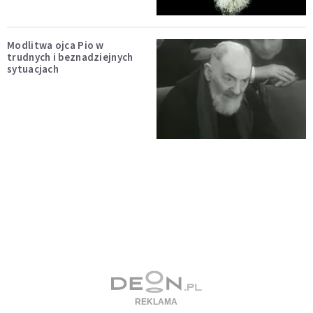
Modlitwa ojca Pio w
trudnych i beznadziejnych
sytuacjach