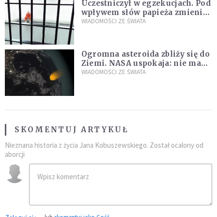
Uczestniczył w egzekucjach. Pod
wpływem słów papieża zmienił
zdanie
WIADOMOŚCI ZE ŚWIATA
Ogromna asteroida zbliży się do
Ziemi. NASA uspokaja: nie ma
zagrożenia
WIADOMOŚCI ZE ŚWIATA
SKOMENTUJ ARTYKUŁ
Nieznana historia z życia Jana Kobuszewskiego. Został ocalony od
aborcji