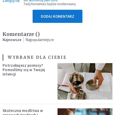
Zaloguj się
lub
skomentuj jako Gość
Twój komentarz będzie moderowany
DODAJ KOMENTARZ
Komentarze (
)
Najnowsze
Najpopularniejsze
WYBRANE DLA CIEBIE
Potrzebujesz pomocy?
Pomodlimy się w Twojej
intencji
Skuteczna modlitwa w
sprawach trudnych i