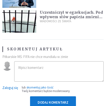
Plus"
Uczestniczył w egzekucjach. Pod
wpływem słów papieża zmienił
zdanie
WIADOMOŚCI ZE ŚWIATA
SKOMENTUJ ARTYKUŁ
Piłkarskie MŚ: FIFA nie chce mundialu w zimie
Zaloguj się
lub
skomentuj jako Gość
Twój komentarz będzie moderowany
DODAJ KOMENTARZ