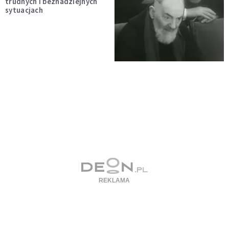
trudnych i beznadziejnych
sytuacjach