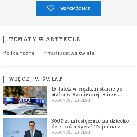
WSPOMÓŻ NAS
TEMATY W ARTYKULE
#piłka nożna
#mistrzostwa świata
WIĘCEJ W:
ŚWIAT
15-latek w ciężkim stanie po
ataku w Kamiennej Górze.
Policja zatrzymała dwóch
WIADOMOŚCI Z POLSKI
nastolatków
3600 zł miesięcznie na dziecko
do 3. roku życia? To jedna z
propozycji programu "Rozwój
WIADOMOŚCI Z POLSKI