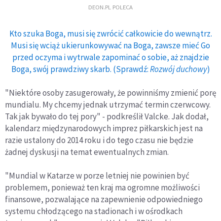
DEON.PL POLECA
Kto szuka Boga, musi się zwrócić całkowicie do wewnątrz.
Musi się wciąż ukierunkowywać na Boga, zawsze mieć Go
przed oczyma i wytrwale zapominać o sobie, aż znajdzie
Boga, swój prawdziwy skarb. (Sprawdź:
Rozwój duchowy
)
"Niektóre osoby zasugerowały, że powinniśmy zmienić porę
mundialu. My chcemy jednak utrzymać termin czerwcowy.
Tak jak bywało do tej pory" - podkreślił Valcke. Jak dodał,
kalendarz międzynarodowych imprez piłkarskich jest na
razie ustalony do 2014 roku i do tego czasu nie będzie
żadnej dyskusji na temat ewentualnych zmian.
"Mundial w Katarze w porze letniej nie powinien być
problemem, ponieważ ten kraj ma ogromne możliwości
finansowe, pozwalające na zapewnienie odpowiedniego
systemu chłodzącego na stadionach i w ośrodkach