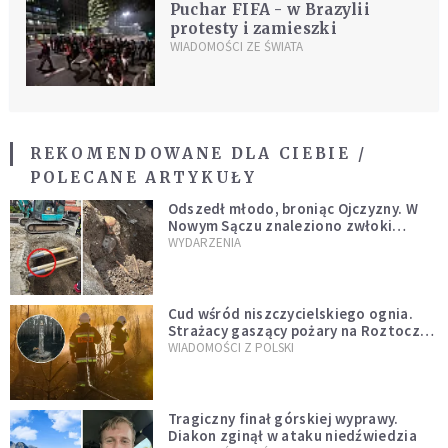
Puchar FIFA - w Brazylii
protesty i zamieszki
WIADOMOŚCI ZE ŚWIATA
REKOMENDOWANE DLA CIEBIE /
POLECANE ARTYKUŁY
Odszedł młodo, broniąc Ojczyzny. W
Nowym Sączu znaleziono zwłoki
mężczyzny z czasów potopu
WYDARZENIA
szwedzkiego
Cud wśród niszczycielskiego ognia.
Strażacy gaszący pożary na Roztoczu
opublikowali niezwykłe zdjęcie
WIADOMOŚCI Z POLSKI
Tragiczny finał górskiej wyprawy.
Diakon zginął w ataku niedźwiedzia