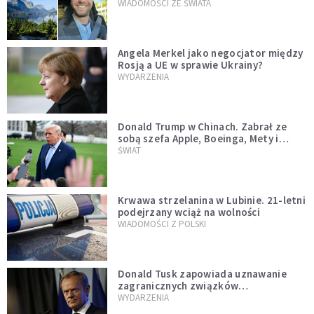
WIADOMOŚCI ZE ŚWIATA
Angela Merkel jako negocjator między
Rosją a UE w sprawie Ukrainy?
WYDARZENIA
Donald Trump w Chinach. Zabrał ze
sobą szefa Apple, Boeinga, Mety i
Muska
ŚWIAT
Krwawa strzelanina w Lubinie. 21-letni
podejrzany wciąż na wolności
WIADOMOŚCI Z POLSKI
Donald Tusk zapowiada uznawanie
zagranicznych związków
jednopłciowych. "Państwo oblało ten
WYDARZENIA
test"