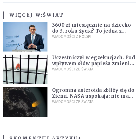
WIĘCEJ W:
ŚWIAT
3600 zł miesięcznie na dziecko
do 3. roku życia? To jedna z
propozycji programu "Rozwój
WIADOMOŚCI Z POLSKI
Plus"
Uczestniczył w egzekucjach. Pod
wpływem słów papieża zmienił
zdanie
WIADOMOŚCI ZE ŚWIATA
Ogromna asteroida zbliży się do
Ziemi. NASA uspokaja: nie ma
zagrożenia
WIADOMOŚCI ZE ŚWIATA
SKOMENTUJ ARTYKUŁ