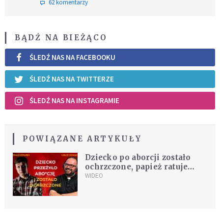
62 komentarzy
BĄDŹ NA BIEŻĄCO
ŚLEDŹ NAS NA FACEBOOKU
ŚLEDŹ NAS NA TWITTERZE
ŚLEDŹ NAS NA INSTAGRAMIE
POWIĄZANE ARTYKUŁY
Dziecko po aborcji zostało
ochrzczone, papież ratuje
księdza, piłkarz mówi o Bogu
WIDEO