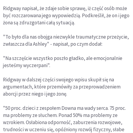
Ridgway napisał, że zdaje sobie sprawę, iż część osób może
być rozczarowana jego wypowiedzią. Podkreślił, że on i jego
żona są zdruzgotani całą sytuacją.
"To było dla nas obojga niezwykle traumatyczne przeżycie,
zwłaszcza dla Ashley" - napisał, po czym dodał:
"Na szczęście wszystko poszło gładko, ale emocjonalnie
jesteśmy wyczerpani".
Ridgway w dalszej części swojego wpisu skupił się na
argumentach, które przemówiły za przeprowadzeniem
aborcji przez niego i jego żonę.
"50 proc. dzieci z zespołem Downa ma wady serca. 75 proc.
ma problemy ze słuchem. Ponad 50% ma problemy ze
wzrokiem. Osłabiona odporność, zaburzenia rozwojowe,
trudności w uczeniu się, opóźniony rozwój fizyczny, słabe