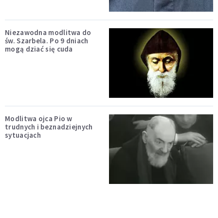
Niezawodna modlitwa do
św. Szarbela. Po 9 dniach
mogą dziać się cuda
Modlitwa ojca Pio w
trudnych i beznadziejnych
sytuacjach