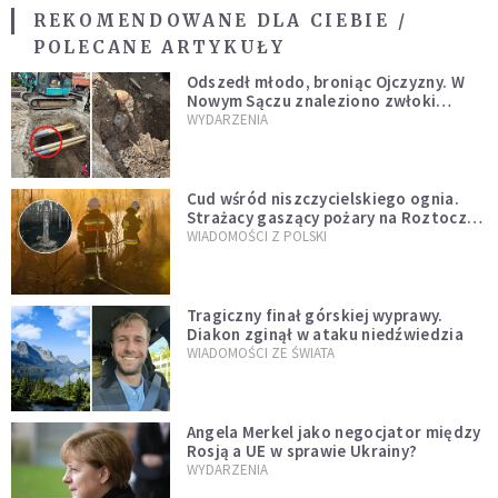
REKOMENDOWANE DLA CIEBIE /
POLECANE ARTYKUŁY
Odszedł młodo, broniąc Ojczyzny. W
Nowym Sączu znaleziono zwłoki
mężczyzny z czasów potopu
WYDARZENIA
szwedzkiego
Cud wśród niszczycielskiego ognia.
Strażacy gaszący pożary na Roztoczu
opublikowali niezwykłe zdjęcie
WIADOMOŚCI Z POLSKI
Tragiczny finał górskiej wyprawy.
Diakon zginął w ataku niedźwiedzia
WIADOMOŚCI ZE ŚWIATA
Angela Merkel jako negocjator między
Rosją a UE w sprawie Ukrainy?
WYDARZENIA