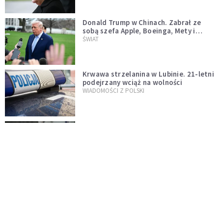
Donald Trump w Chinach. Zabrał ze
sobą szefa Apple, Boeinga, Mety i
Muska
ŚWIAT
Krwawa strzelanina w Lubinie. 21-letni
podejrzany wciąż na wolności
WIADOMOŚCI Z POLSKI
Donald Tusk zapowiada uznawanie
zagranicznych związków
jednopłciowych. "Państwo oblało ten
WYDARZENIA
test"
Dolina Krzemowa puka do Watykanu.
Dlaczego giganci AI słuchają księży?
KOŚCIÓŁ