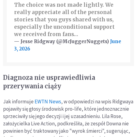
The choice was not made lightly. We
really appreciate all of the personal
stories that you guys shared with us,
especially the unconditional support
we received from fans…
— Jesse Ridgway (@McJuggerNuggets)
June
3, 2026
Diagnoza nie usprawiedliwia
przerywania ciąży
Jak informuje
EWTN News
, w odpowiedzi na wpis Ridgwaya
pojawiły się głosy środowisk pro-life, które jednoznacznie
sprzeciwiły się jego decyzji i jej uzasadnieniu. Lila Rose,
założycielka Live Action, podkreśliła, że zespół Downa nie
powinien być traktowany jako "wyrok śmierci", sugerując,