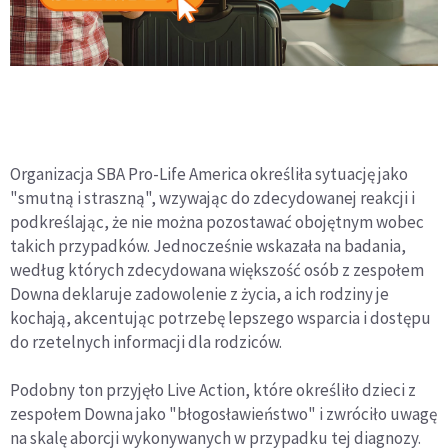
Organizacja SBA Pro-Life America określiła sytuację jako
"smutną i straszną", wzywając do zdecydowanej reakcji i
podkreślając, że nie można pozostawać obojętnym wobec
takich przypadków. Jednocześnie wskazała na badania,
według których zdecydowana większość osób z zespołem
Downa deklaruje zadowolenie z życia, a ich rodziny je
kochają, akcentując potrzebę lepszego wsparcia i dostępu
do rzetelnych informacji dla rodziców.
Podobny ton przyjęło Live Action, które określiło dzieci z
zespołem Downa jako "błogosławieństwo" i zwróciło uwagę
na skalę aborcji wykonywanych w przypadku tej diagnozy.