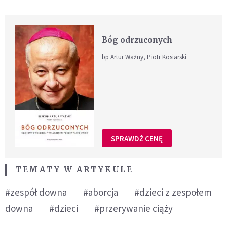
Bóg odrzuconych
bp Artur Ważny, Piotr Kosiarski
SPRAWDŹ CENĘ
TEMATY W ARTYKULE
#zespół downa
#aborcja
#dzieci z zespołem
downa
#dzieci
#przerywanie ciąży