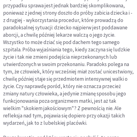
przypadku sprawa jest jednak bardziej skomplikowana,
ponieważ z jednej strony doszło do próby zabicia dziecka i -
z drugiej - wykorzystania procedur, które prowadzą do
paradoksalnej sytuacji: dziecko najpierw jest poddawane
aborcji, a chwilę później lekarze walczą o jego życie.
Wszystko to może dziać się pod dachem tego samego
szpitala. Próba wyjaśniania tego, kiedy zaczyna się ludzkie
życie i tak nie zmieni podejścia nieprzekonanych lub
utwierdzonych w swoim przekonaniu. Paradoks polega na
tym, że człowiek, który wcześniej miał zostać unicestwiony,
chwilę później staje się przedmiotem intensywnej walki o
życie. Czy naprawdę poród, który nie oznacza przecież
zmiany natury człowieka, a jedynie zmianę sposobu jego
funkcjonowania poza organizmem matki, jest aż tak
wielkim "skokiem jakościowym"? Z pewnością nie. Ale
refleksja nad tym, pojawia się dopiero przy okazji takich
wydarzeń, jak to z lubelskiej placówki.