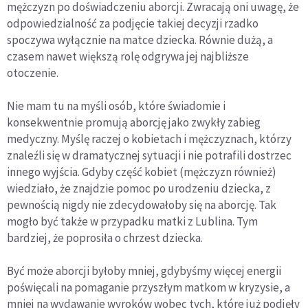
mężczyzn po doświadczeniu aborcji. Zwracają oni uwagę, że
odpowiedzialność za podjęcie takiej decyzji rzadko
spoczywa wyłącznie na matce dziecka. Równie dużą, a
czasem nawet większą rolę odgrywa jej najbliższe
otoczenie.
Nie mam tu na myśli osób, które świadomie i
konsekwentnie promują aborcję jako zwykły zabieg
medyczny. Myślę raczej o kobietach i mężczyznach, którzy
znaleźli się w dramatycznej sytuacji i nie potrafili dostrzec
innego wyjścia. Gdyby część kobiet (mężczyzn również)
wiedziało, że znajdzie pomoc po urodzeniu dziecka, z
pewnością nigdy nie zdecydowałoby się na aborcję. Tak
mogło być także w przypadku matki z Lublina. Tym
bardziej, że poprosiła o chrzest dziecka.
Być może aborcji byłoby mniej, gdybyśmy więcej energii
poświęcali na pomaganie przyszłym matkom w kryzysie, a
mniej na wydawanie wyroków wobec tych, które już podjęły