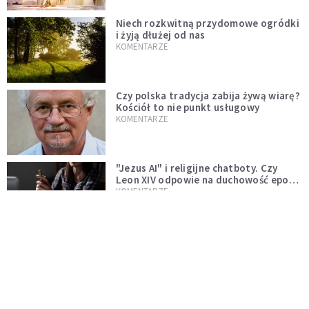
Niech rozkwitną przydomowe ogródki
i żyją dłużej od nas
KOMENTARZE
Czy polska tradycja zabija żywą wiarę?
Kościół to nie punkt usługowy
KOMENTARZE
"Jezus AI" i religijne chatboty. Czy
Leon XIV odpowie na duchowość epoki
sztucznej inteligencji?
KOMENTARZE
AI wyręcza nas i zabiera pracę. Mimo to
ludzkie myślenie nie przestaje być w
cenie
KOMENTARZE