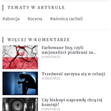
TEMATY W ARTYKULE
#aborcja
#ocena
#winnica racheli
WIĘCEJ W:
KOMENTARZE
Farbowane lisy, czyli
nacjonaliści przebrani za
chrześcijan
KOMENTARZE
Trzeźwość zaczyna się w relacji
KOMENTARZE
Czy biskupi naprawdę chcą tej
komisji?
KOMENTARZE