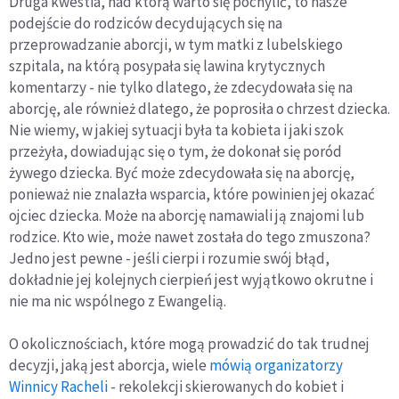
Druga kwestia, nad którą warto się pochylić, to nasze
podejście do rodziców decydujących się na
przeprowadzanie aborcji, w tym matki z lubelskiego
szpitala, na którą posypała się lawina krytycznych
komentarzy - nie tylko dlatego, że zdecydowała się na
aborcję, ale również dlatego, że poprosiła o chrzest dziecka.
Nie wiemy, w jakiej sytuacji była ta kobieta i jaki szok
przeżyła, dowiadując się o tym, że dokonał się poród
żywego dziecka. Być może zdecydowała się na aborcję,
ponieważ nie znalazła wsparcia, które powinien jej okazać
ojciec dziecka. Może na aborcję namawiali ją znajomi lub
rodzice. Kto wie, może nawet została do tego zmuszona?
Jedno jest pewne - jeśli cierpi i rozumie swój błąd,
dokładnie jej kolejnych cierpień jest wyjątkowo okrutne i
nie ma nic wspólnego z Ewangelią.
O okolicznościach, które mogą prowadzić do tak trudnej
decyzji, jaką jest aborcja, wiele
mówią organizatorzy
Winnicy Racheli
- rekolekcji skierowanych do kobiet i