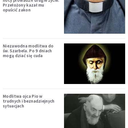
nocy prowadził drugie życie.
Przełożony kazał mu
opuścić zakon
Niezawodna modlitwa do
św. Szarbela. Po 9 dniach
mogą dziać się cuda
Modlitwa ojca Pio w
trudnych i beznadziejnych
sytuacjach