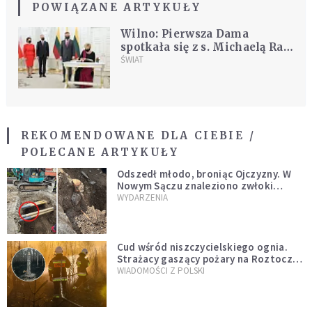
POWIĄZANE ARTYKUŁY
Wilno: Pierwsza Dama
spotkała się z s. Michaelą Rak
prowadzącą jedyne na Litwie
ŚWIAT
hospicjum
REKOMENDOWANE DLA CIEBIE /
POLECANE ARTYKUŁY
Odszedł młodo, broniąc Ojczyzny. W
Nowym Sączu znaleziono zwłoki
mężczyzny z czasów potopu
WYDARZENIA
szwedzkiego
Cud wśród niszczycielskiego ognia.
Strażacy gaszący pożary na Roztoczu
opublikowali niezwykłe zdjęcie
WIADOMOŚCI Z POLSKI