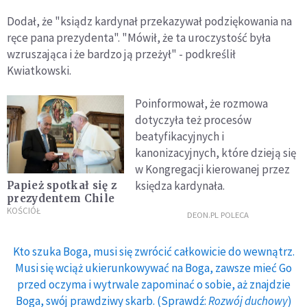
Dodał, że "ksiądz kardynał przekazywał podziękowania na
ręce pana prezydenta". "Mówił, że ta uroczystość była
wzruszająca i że bardzo ją przeżył" - podkreślił
Kwiatkowski.
Poinformował, że rozmowa
dotyczyła też procesów
beatyfikacyjnych i
kanonizacyjnych, które dzieją się
w Kongregacji kierowanej przez
księdza kardynała.
Papież spotkał się z
prezydentem Chile
KOŚCIÓŁ
DEON.PL POLECA
Kto szuka Boga, musi się zwrócić całkowicie do wewnątrz.
Musi się wciąż ukierunkowywać na Boga, zawsze mieć Go
przed oczyma i wytrwale zapominać o sobie, aż znajdzie
Boga, swój prawdziwy skarb. (Sprawdź:
Rozwój duchowy
)