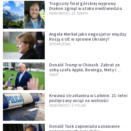
Tragiczny finał górskiej wyprawy.
Diakon zginął w ataku niedźwiedzia
WIADOMOŚCI ZE ŚWIATA
Angela Merkel jako negocjator między
Rosją a UE w sprawie Ukrainy?
WYDARZENIA
Donald Trump w Chinach. Zabrał ze
sobą szefa Apple, Boeinga, Mety i
Muska
ŚWIAT
Krwawa strzelanina w Lubinie. 21-letni
podejrzany wciąż na wolności
WIADOMOŚCI Z POLSKI
Donald Tusk zapowiada uznawanie