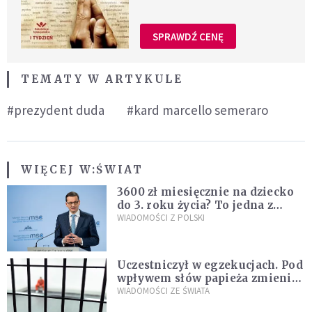
SPRAWDŹ CENĘ
TEMATY W ARTYKULE
#prezydent duda
#kard marcello semeraro
WIĘCEJ W:
ŚWIAT
3600 zł miesięcznie na dziecko
do 3. roku życia? To jedna z
propozycji programu "Rozwój
WIADOMOŚCI Z POLSKI
Plus"
Uczestniczył w egzekucjach. Pod
wpływem słów papieża zmienił
zdanie
WIADOMOŚCI ZE ŚWIATA