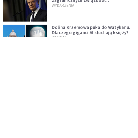
zagranicznych związków
jednopłciowych. "Państwo oblało ten
WYDARZENIA
test"
Dolina Krzemowa puka do Watykanu.
Dlaczego giganci AI słuchają księży?
KOŚCIÓŁ