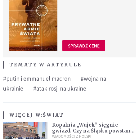
SPRAWDŹ CENĘ
TEMATY W ARTYKULE
#putin i emmanuel macron
#wojna na
ukrainie
#atak rosji na ukraine
WIĘCEJ W:
ŚWIAT
Kopalnia „Wujek” sięgnie
gwiazd. Czy na Śląsku powstanie
„Dolina Krzemowa”?
WIADOMOŚCI Z POLSKI