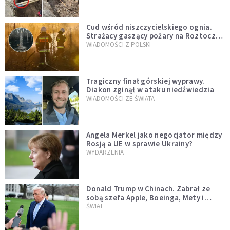
Cud wśród niszczycielskiego ognia.
Strażacy gaszący pożary na Roztoczu
opublikowali niezwykłe zdjęcie
WIADOMOŚCI Z POLSKI
Tragiczny finał górskiej wyprawy.
Diakon zginął w ataku niedźwiedzia
WIADOMOŚCI ZE ŚWIATA
Angela Merkel jako negocjator między
Rosją a UE w sprawie Ukrainy?
WYDARZENIA
Donald Trump w Chinach. Zabrał ze
sobą szefa Apple, Boeinga, Mety i
Muska
ŚWIAT