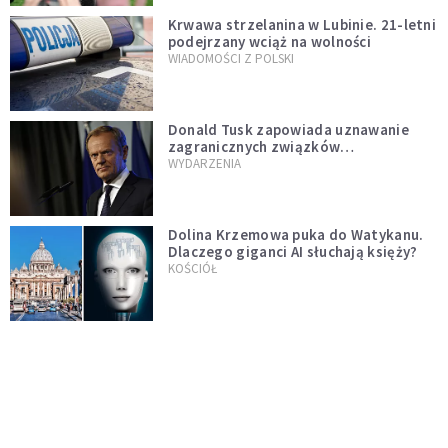
Krwawa strzelanina w Lubinie. 21-letni
podejrzany wciąż na wolności
WIADOMOŚCI Z POLSKI
Donald Tusk zapowiada uznawanie
zagranicznych związków
jednopłciowych. "Państwo oblało ten
WYDARZENIA
test"
Dolina Krzemowa puka do Watykanu.
Dlaczego giganci AI słuchają księży?
KOŚCIÓŁ