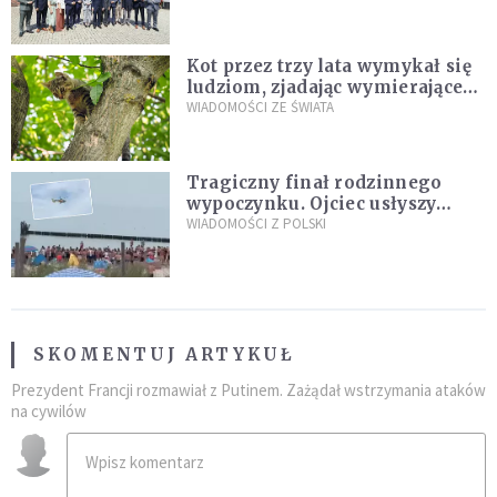
Kot przez trzy lata wymykał się
ludziom, zjadając wymierające
kaczki. W końcu popełnił
WIADOMOŚCI ZE ŚWIATA
fatalny błąd
Tragiczny finał rodzinnego
wypoczynku. Ojciec usłyszy
zarzuty
WIADOMOŚCI Z POLSKI
SKOMENTUJ ARTYKUŁ
Prezydent Francji rozmawiał z Putinem. Zażądał wstrzymania ataków
na cywilów