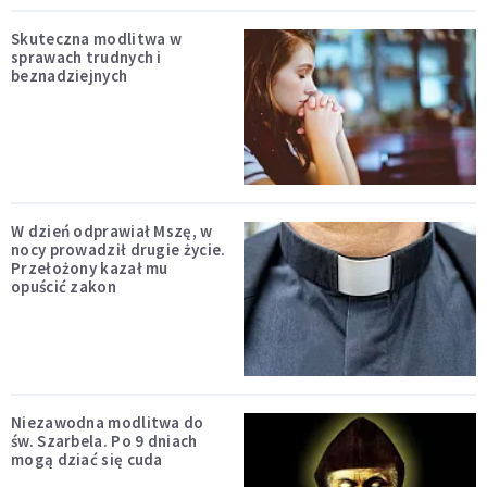
Skuteczna modlitwa w
sprawach trudnych i
beznadziejnych
W dzień odprawiał Mszę, w
nocy prowadził drugie życie.
Przełożony kazał mu
opuścić zakon
Niezawodna modlitwa do
św. Szarbela. Po 9 dniach
mogą dziać się cuda