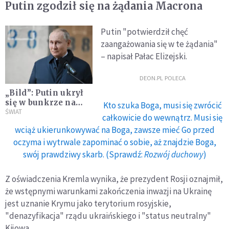
Putin zgodził się na żądania Macrona
Putin "potwierdził chęć
zaangażowania się w te żądania"
– napisał Pałac Elizejski.
DEON.PL POLECA
„Bild”: Putin ukrył
się w bunkrze na
Kto szuka Boga, musi się zwrócić
Uralu
ŚWIAT
całkowicie do wewnątrz. Musi się
wciąż ukierunkowywać na Boga, zawsze mieć Go przed
oczyma i wytrwale zapominać o sobie, aż znajdzie Boga,
swój prawdziwy skarb. (Sprawdź:
Rozwój duchowy
)
Z oświadczenia Kremla wynika, że prezydent Rosji oznajmił,
że wstępnymi warunkami zakończenia inwazji na Ukrainę
jest uznanie Krymu jako terytorium rosyjskie,
"denazyfikacja" rządu ukraińskiego i "status neutralny"
Kijowa.