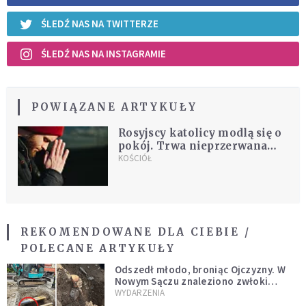
ŚLEDŹ NAS NA TWITTERZE
ŚLEDŹ NAS NA INSTAGRAMIE
POWIĄZANE ARTYKUŁY
Rosyjscy katolicy modlą się o
pokój. Trwa nieprzerwana
adoracja
KOŚCIÓŁ
REKOMENDOWANE DLA CIEBIE /
POLECANE ARTYKUŁY
Odszedł młodo, broniąc Ojczyzny. W
Nowym Sączu znaleziono zwłoki
mężczyzny z czasów potopu
WYDARZENIA
szwedzkiego