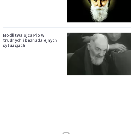
Modlitwa ojca Pio w
trudnych i beznadziejnych
sytuacjach