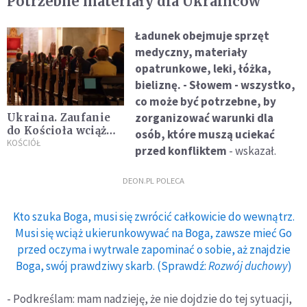
Potrzebne materiały dla Ukraińców
Ładunek obejmuje sprzęt
medyczny, materiały
opatrunkowe, leki, łóżka,
bieliznę. - Słowem - wszystko,
co może być potrzebne, by
zorganizować warunki dla
Ukraina. Zaufanie
do Kościoła wciąż
osób, które muszą uciekać
rośnie
KOŚCIÓŁ
przed konfliktem
- wskazał.
DEON.PL POLECA
Kto szuka Boga, musi się zwrócić całkowicie do wewnątrz.
Musi się wciąż ukierunkowywać na Boga, zawsze mieć Go
przed oczyma i wytrwale zapominać o sobie, aż znajdzie
Boga, swój prawdziwy skarb. (Sprawdź:
Rozwój duchowy
)
- Podkreślam: mam nadzieję, że nie dojdzie do tej sytuacji,