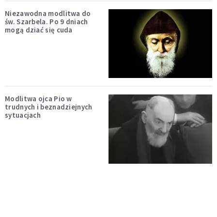
Niezawodna modlitwa do
św. Szarbela. Po 9 dniach
mogą dziać się cuda
Modlitwa ojca Pio w
trudnych i beznadziejnych
sytuacjach