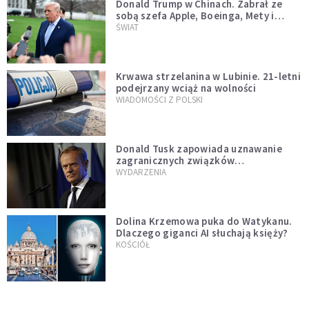
Donald Trump w Chinach. Zabrał ze
sobą szefa Apple, Boeinga, Mety i
Muska
ŚWIAT
Krwawa strzelanina w Lubinie. 21-letni
podejrzany wciąż na wolności
WIADOMOŚCI Z POLSKI
Donald Tusk zapowiada uznawanie
zagranicznych związków
jednopłciowych. "Państwo oblało ten
WYDARZENIA
test"
Dolina Krzemowa puka do Watykanu.
Dlaczego giganci AI słuchają księży?
KOŚCIÓŁ