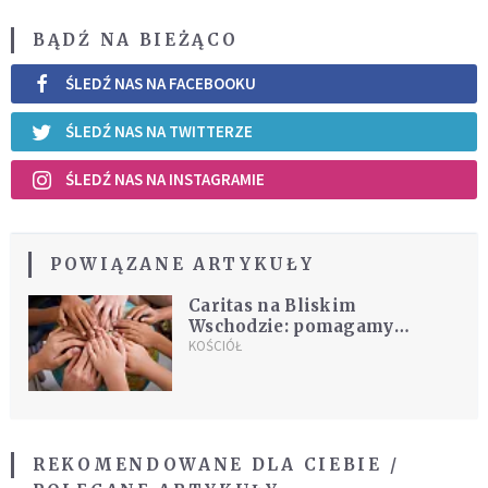
BĄDŹ NA BIEŻĄCO
ŚLEDŹ NAS NA FACEBOOKU
ŚLEDŹ NAS NA TWITTERZE
ŚLEDŹ NAS NA INSTAGRAMIE
POWIĄZANE ARTYKUŁY
Caritas na Bliskim
Wschodzie: pomagamy
ludziom, by nie musieli
KOŚCIÓŁ
uciekać
REKOMENDOWANE DLA CIEBIE /