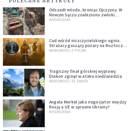
POLECANE ARTYKUŁY
Odszedł młodo, broniąc Ojczyzny. W
Nowym Sączu znaleziono zwłoki
mężczyzny z czasów potopu
WYDARZENIA
szwedzkiego
Cud wśród niszczycielskiego ognia.
Strażacy gaszący pożary na Roztoczu
opublikowali niezwykłe zdjęcie
WIADOMOŚCI Z POLSKI
Tragiczny finał górskiej wyprawy.
Diakon zginął w ataku niedźwiedzia
WIADOMOŚCI ZE ŚWIATA
Angela Merkel jako negocjator między
Rosją a UE w sprawie Ukrainy?
WYDARZENIA