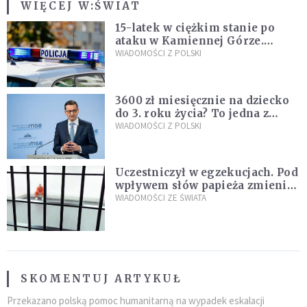
WIĘCEJ W:
ŚWIAT
15-latek w ciężkim stanie po
ataku w Kamiennej Górze.
Policja zatrzymała dwóch
WIADOMOŚCI Z POLSKI
nastolatków
3600 zł miesięcznie na dziecko
do 3. roku życia? To jedna z
propozycji programu "Rozwój
WIADOMOŚCI Z POLSKI
Plus"
Uczestniczył w egzekucjach. Pod
wpływem słów papieża zmienił
zdanie
WIADOMOŚCI ZE ŚWIATA
SKOMENTUJ ARTYKUŁ
Przekazano polską pomoc humanitarną na wypadek eskalacji