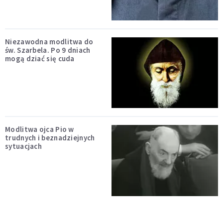
Niezawodna modlitwa do
św. Szarbela. Po 9 dniach
mogą dziać się cuda
Modlitwa ojca Pio w
trudnych i beznadziejnych
sytuacjach