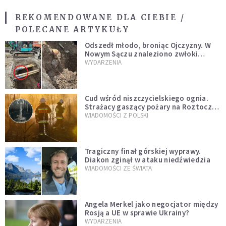
REKOMENDOWANE DLA CIEBIE /
POLECANE ARTYKUŁY
Odszedł młodo, broniąc Ojczyzny. W
Nowym Sączu znaleziono zwłoki
mężczyzny z czasów potopu
WYDARZENIA
szwedzkiego
Cud wśród niszczycielskiego ognia.
Strażacy gaszący pożary na Roztoczu
opublikowali niezwykłe zdjęcie
WIADOMOŚCI Z POLSKI
Tragiczny finał górskiej wyprawy.
Diakon zginął w ataku niedźwiedzia
WIADOMOŚCI ZE ŚWIATA
Angela Merkel jako negocjator między
Rosją a UE w sprawie Ukrainy?
WYDARZENIA