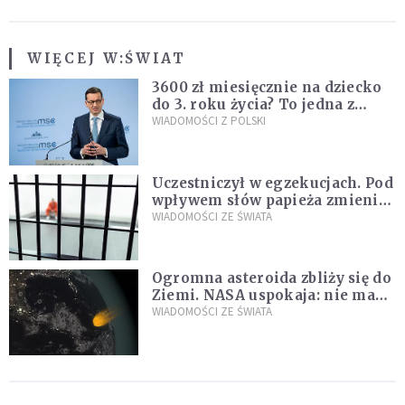
WIĘCEJ W:
ŚWIAT
3600 zł miesięcznie na dziecko
do 3. roku życia? To jedna z
propozycji programu "Rozwój
WIADOMOŚCI Z POLSKI
Plus"
Uczestniczył w egzekucjach. Pod
wpływem słów papieża zmienił
zdanie
WIADOMOŚCI ZE ŚWIATA
Ogromna asteroida zbliży się do
Ziemi. NASA uspokaja: nie ma
zagrożenia
WIADOMOŚCI ZE ŚWIATA