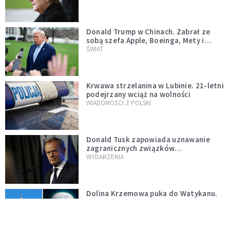
Donald Trump w Chinach. Zabrał ze
sobą szefa Apple, Boeinga, Mety i
Muska
ŚWIAT
Krwawa strzelanina w Lubinie. 21-letni
podejrzany wciąż na wolności
WIADOMOŚCI Z POLSKI
Donald Tusk zapowiada uznawanie
zagranicznych związków
jednopłciowych. "Państwo oblało ten
WYDARZENIA
test"
Dolina Krzemowa puka do Watykanu.
Dlaczego giganci AI słuchają księży?
KOŚCIÓŁ