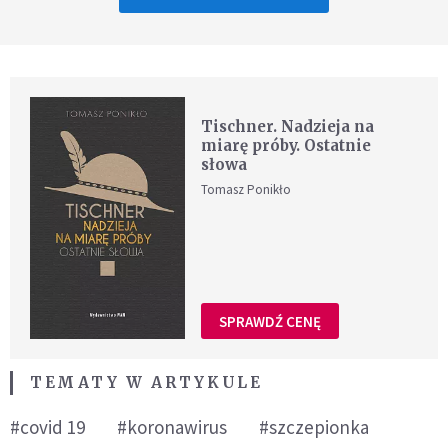
Tischner. Nadzieja na
miarę próby. Ostatnie
słowa
Tomasz Ponikło
SPRAWDŹ CENĘ
TEMATY W ARTYKULE
#covid 19
#koronawirus
#szczepionka