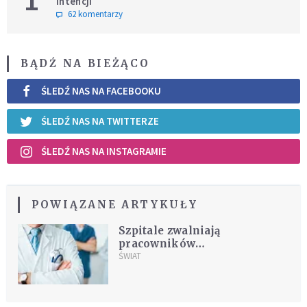
intencji
62 komentarzy
BĄDŹ NA BIEŻĄCO
ŚLEDŹ NAS NA FACEBOOKU
ŚLEDŹ NAS NA TWITTERZE
ŚLEDŹ NAS NA INSTAGRAMIE
POWIĄZANE ARTYKUŁY
Szpitale zwalniają
pracowników
niezaszczepionych przeciw
ŚWIAT
COVID-19