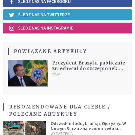
ŚLEDŹ NAS NA FACEBOOKU
ŚLEDŹ NAS NA TWITTERZE
ŚLEDŹ NAS NA INSTAGRAMIE
POWIĄZANE ARTYKUŁY
Prezydent Brazylii publicznie
zniechęcał do szczepionek.
Stanie przed sądem
ŚWIAT
REKOMENDOWANE DLA CIEBIE /
POLECANE ARTYKUŁY
Odszedł młodo, broniąc Ojczyzny. W
Nowym Sączu znaleziono zwłoki
mężczyzny z czasów potopu
WYDARZENIA