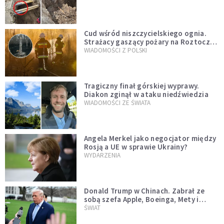
szwedzkiego
Cud wśród niszczycielskiego ognia.
Strażacy gaszący pożary na Roztoczu
opublikowali niezwykłe zdjęcie
WIADOMOŚCI Z POLSKI
Tragiczny finał górskiej wyprawy.
Diakon zginął w ataku niedźwiedzia
WIADOMOŚCI ZE ŚWIATA
Angela Merkel jako negocjator między
Rosją a UE w sprawie Ukrainy?
WYDARZENIA
Donald Trump w Chinach. Zabrał ze
sobą szefa Apple, Boeinga, Mety i
Muska
ŚWIAT