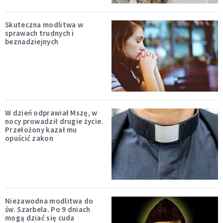
Skuteczna modlitwa w
sprawach trudnych i
beznadziejnych
W dzień odprawiał Mszę, w
nocy prowadził drugie życie.
Przełożony kazał mu
opuścić zakon
Niezawodna modlitwa do
św. Szarbela. Po 9 dniach
mogą dziać się cuda