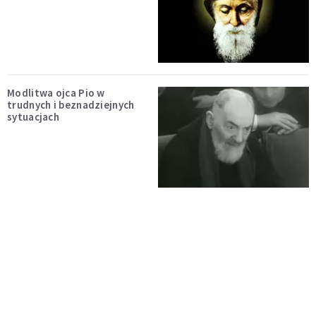
Modlitwa ojca Pio w
trudnych i beznadziejnych
sytuacjach