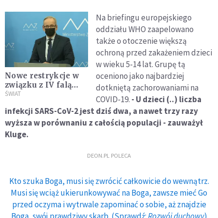
Na briefingu europejskiego
oddziału WHO zaapelowano
także o otoczenie większą
ochroną przed zakażeniem dzieci
w wieku 5-14 lat. Grupę tą
oceniono jako najbardziej
Nowe restrykcje w
związku z IV falą
dotkniętą zachorowaniami na
COVID-19
ŚWIAT
COVID-19.
- U dzieci (..) liczba
infekcji SARS-CoV-2 jest dziś dwa, a nawet trzy razy
wyższa w porównaniu z całością populacji - zauważył
Kluge.
DEON.PL POLECA
Kto szuka Boga, musi się zwrócić całkowicie do wewnątrz.
Musi się wciąż ukierunkowywać na Boga, zawsze mieć Go
przed oczyma i wytrwale zapominać o sobie, aż znajdzie
Boga, swój prawdziwy skarb. (Sprawdź:
Rozwój duchowy
)