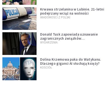
Krwawa strzelanina w Lubinie. 21-letni
podejrzany wciąż na wolności
WIADOMOŚCI Z POLSKI
Donald Tusk zapowiada uznawanie
zagranicznych związków
jednopłciowych. "Państwo oblało ten
WYDARZENIA
test"
Dolina Krzemowa puka do Watykanu.
Dlaczego giganci AI słuchają księży?
KOŚCIÓŁ