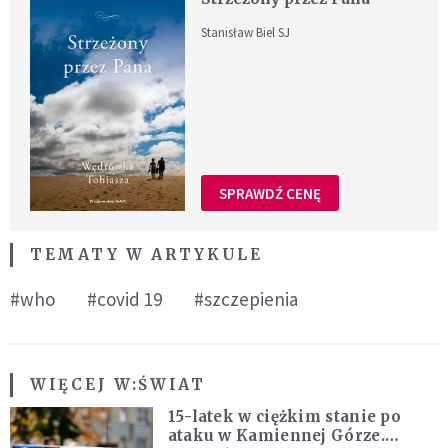
Stanisław Biel SJ
SPRAWDŹ CENĘ
TEMATY W ARTYKULE
#who
#covid 19
#szczepienia
WIĘCEJ W:
ŚWIAT
15-latek w ciężkim stanie po
ataku w Kamiennej Górze.