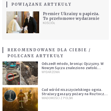
POWIĄZANE ARTYKUŁY
Premier Ukrainy u papieża.
To przełomowe wydarzenie
KOŚCIÓŁ
REKOMENDOWANE DLA CIEBIE /
POLECANE ARTYKUŁY
Odszedł młodo, broniąc Ojczyzny. W
Nowym Sączu znaleziono zwłoki
mężczyzny z czasów potopu
WYDARZENIA
szwedzkiego
Cud wśród niszczycielskiego ognia.
Strażacy gaszący pożary na Roztoczu
opublikowali niezwykłe zdjęcie
WIADOMOŚCI Z POLSKI