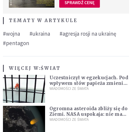
SPRAWDŹ CENĘ
TEMATY W ARTYKULE
#wojna
#ukraina
#agresja rosji na ukrainę
#pentagon
WIĘCEJ W:
ŚWIAT
Uczestniczył w egzekucjach. Pod
wpływem słów papieża zmienił
zdanie
WIADOMOŚCI ZE ŚWIATA
Ogromna asteroida zbliży się do
Ziemi. NASA uspokaja: nie ma
zagrożenia
WIADOMOŚCI ZE ŚWIATA