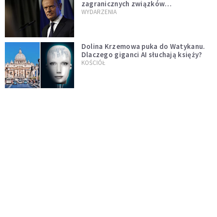
zagranicznych związków
jednopłciowych. "Państwo oblało ten
WYDARZENIA
test"
Dolina Krzemowa puka do Watykanu.
Dlaczego giganci AI słuchają księży?
KOŚCIÓŁ