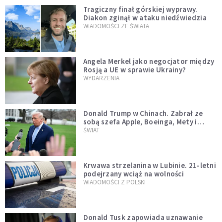
Tragiczny finał górskiej wyprawy.
Diakon zginął w ataku niedźwiedzia
WIADOMOŚCI ZE ŚWIATA
Angela Merkel jako negocjator między
Rosją a UE w sprawie Ukrainy?
WYDARZENIA
Donald Trump w Chinach. Zabrał ze
sobą szefa Apple, Boeinga, Mety i
Muska
ŚWIAT
Krwawa strzelanina w Lubinie. 21-letni
podejrzany wciąż na wolności
WIADOMOŚCI Z POLSKI
Donald Tusk zapowiada uznawanie